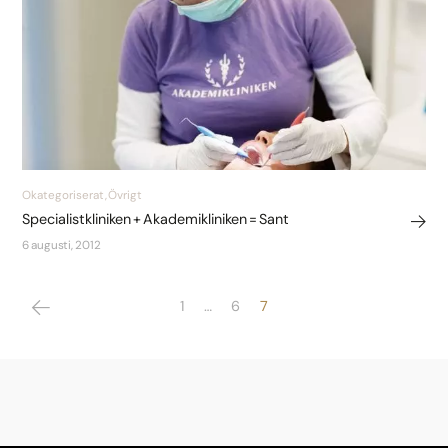
Okategoriserat, Övrigt
Specialistkliniken + Akademikliniken = Sant
6 augusti, 2012
1
…
6
7