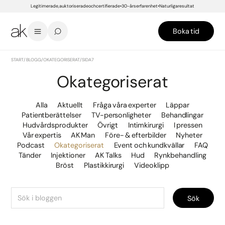
Legitimerade, auktoriserade och certifierade
30-års erfarenhet
Naturliga resultat
Boka tid
START
/
BLOGG
/
OKATEGORISERAT
/
SIDA 7
Okategoriserat
Alla
Aktuellt
Fråga våra experter
Läppar
Patientberättelser
TV-personligheter
Behandlingar
Hudvårdsprodukter
Övrigt
Intimkirurgi
I pressen
Vår expertis
AK Man
Före- & efterbilder
Nyheter
Podcast
Okategoriserat
Event och kundkvällar
FAQ
Tänder
Injektioner
AK Talks
Hud
Rynkbehandling
Bröst
Plastikkirurgi
Videoklipp
Sök