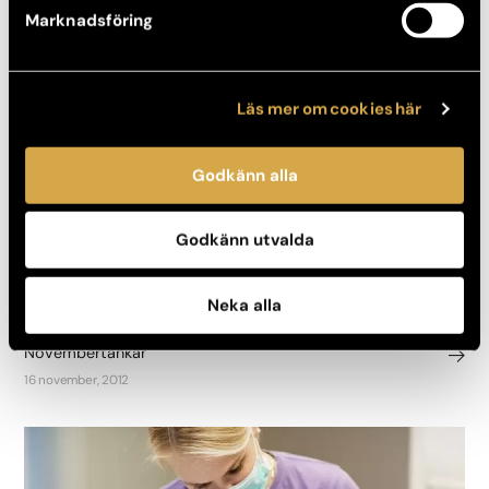
23 januari, 2013
Marknadsföring
Läs mer om cookies här
Godkänn alla
Godkänn utvalda
Neka alla
Okategoriserat, Övrigt
Novembertankar
16 november, 2012