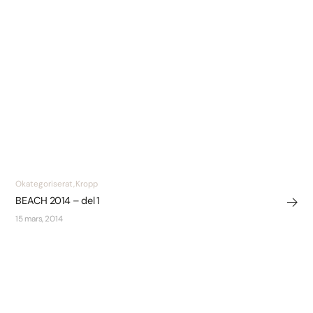
Okategoriserat, Kropp
BEACH 2014 – del 1
15 mars, 2014