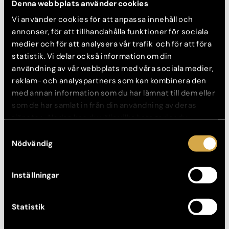
Denna webbplats använder cookies
Vi använder cookies för att anpassa innehåll och
Okategoriserat, Övrigt
annonser, för att tillhandahålla funktioner för sociala
Specialistkliniken 25 år
medier och för att analysera vår trafik och för att föra
4 mars, 2013
statistik. Vi delar också information om din
användning av vår webbplats med våra sociala medier,
reklam- och analyspartners som kan kombinera den
med annan information som du har lämnat till dem eller
som de har samlat in från din användning av deras
tjänster. Nedan kan du välja vilka kategorier du
samtycker till och under ”Visa detaljer” hittar du även
Samtyckesval
mer information om hur varje kategori används.
Nödvändig
Inställningar
Okategoriserat, Övrigt
Statistik
Gott nytt år 2013