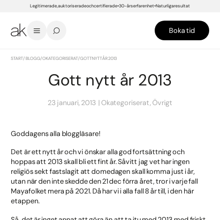
Legitimerade, auktoriserade och certifierade
30-års erfarenhet
Naturliga resultat
Boka tid
START
/
BLOGG
/
OKATEGORISERAT
/
GOTT NYTT ÅR 2013
Gott nytt år 2013
23 januari, 2013
Okategoriserat, Övrigt
Goddagens alla bloggläsare!
Det är ett nytt år och vi önskar alla god fortsättning och
hoppas att 2013 skall bli ett fint år. Såvitt jag vet har ingen
religiös sekt fastslagit att domedagen skall komma just i år,
utan när den inte skedde den 21 dec förra året, tror i varje fall
Mayafolket mera på 2021. Då har vi i alla fall 8 år till, i den här
etappen.
Så, det är inget annat att göra än att ta itu med 2013 med friskt