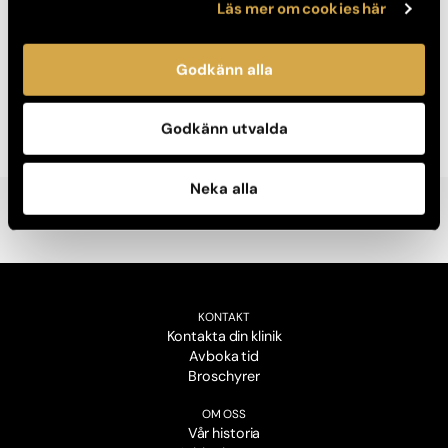
Läs mer om cookies här
husvagnar, tält och lador i staden omgivningar.
Välkomna till Akademikliniken /Specialistkliniken
Godkänn alla
Må väl,
Claes Lauritzen
Godkänn utvalda
Neka alla
KONTAKT
Kontakta din klinik
Avboka tid
Broschyrer
OM OSS
Vår historia