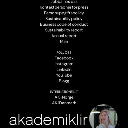
Jobba hos oss
Kontaktpersoner för press
Personuppgiftspolicy
Sustainability policy
Business code of conduct
Sustainability report
Annual report
Man
FÖLJ OSS
Facebook
Instagram
LinkedIn
YouTube
Blogg
INTERNATIONELLT
AK i Norge
AK i Danmark