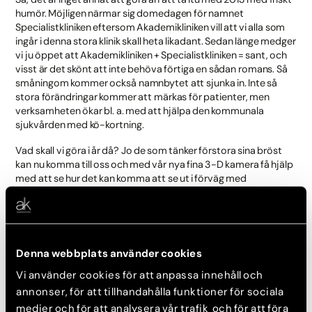
humör. Möjligen närmar sig domedagen för namnet
Specialistkliniken eftersom Akademikliniken vill att vi alla som
ingår i denna stora klinik skall heta likadant. Sedan länge medger
vi ju öppet att Akademikliniken + Specialistkliniken = sant, och
visst är det skönt att inte behöva förtiga en sådan romans. Så
småningom kommer också namnbytet att sjunka in. Inte så
stora förändringar kommer att märkas för patienter, men
verksamheten ökar bl. a. med att hjälpa den kommunala
sjukvården med kö-kortning.
Vad skall vi göra i år då? Jo de som tänker förstora sina bröst
kan nu komma till oss och med vår nya fina 3-D kamera få hjälp
med att se hur det kan komma att se ut i förväg med
bröstimplantat av olika storlek, form och läge framför eller
bakom muskeln.
I detta sammanhang kan nämnas att få saker vållar sådant
huvudbry som uttrycket geléhallon i samband med
Denna webbplats använder cookies
bröstförstoring. Många tilltalas nog omedvetet av att få en
association till geléhallon, som ju är gott. Uttrycket geléhallon i
Vi använder cookies för att anpassa innehåll och
samband med bröstimplantat myntades från början för att
annonser, för att tillhandahålla funktioner för sociala
särskilja de droppformade implantat som tillverkades av en
medier och för att analysera vår trafik och för att föra