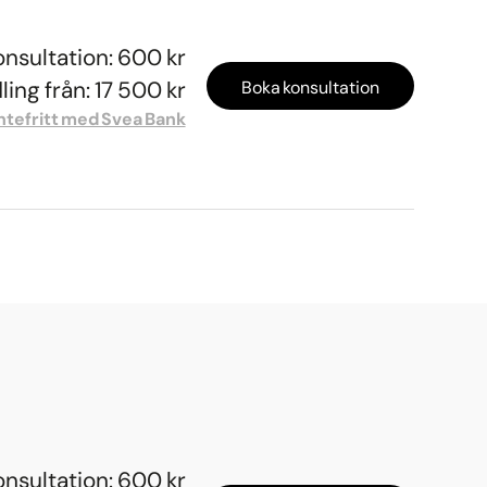
onsultation: 600 kr
ing från: 17 500 kr
Boka konsultation
ntefritt med Svea Bank
onsultation: 600 kr