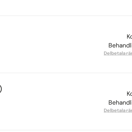
K
Behandli
Delbetala rä
)
K
Behandli
Delbetala rä