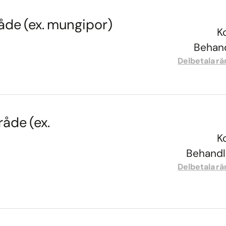
råde (ex. mungipor)
K
Behand
Delbetala rä
råde (ex.
K
Behandli
Delbetala rä