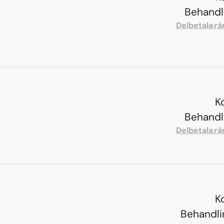
Behandli
Delbetala rä
K
Behandli
Delbetala rä
K
Behandlin