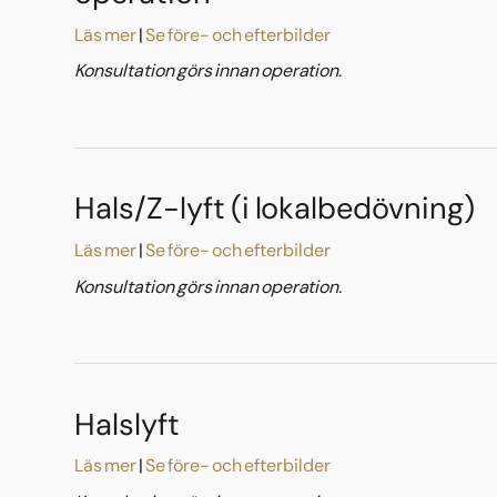
Läs mer
Se före- och efterbilder
Konsultation görs innan operation.
Hals/Z-lyft (i lokalbedövning)
Läs mer
Se före- och efterbilder
Konsultation görs innan operation.
Halslyft
Läs mer
Se före- och efterbilder