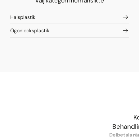
Välj kategori inom ansikte
Halsplastik
Ögonlocksplastik
K
Behandlin
Delbetala rä