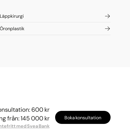
Läppkirurgi
Öronplastik
onsultation: 600 kr
g från: 145 000 kr
Boka konsultation
ntefritt med Svea Bank