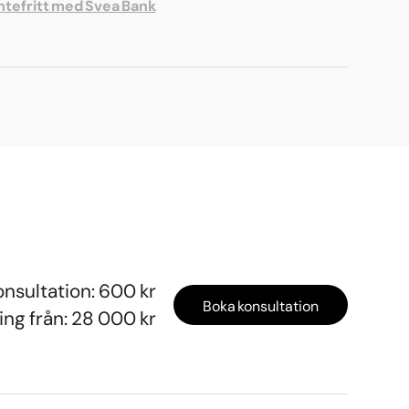
ntefritt med Svea Bank
onsultation: 600 kr
Boka konsultation
ng från: 28 000 kr