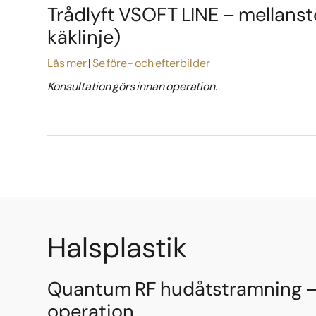
Trådlyft VSOFT LINE – mellanst
käklinje)
Läs mer
Se före- och efterbilder
Konsultation görs innan operation.
Halsplastik
Quantum RF hudåtstramning – 
operation