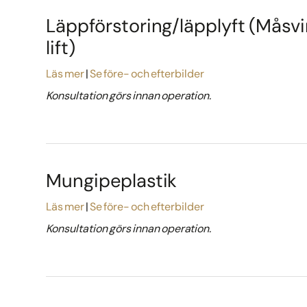
Läppförstoring/läpplyft (Måsvi
lift)
Läs mer
Se före- och efterbilder
Konsultation görs innan operation.
Mungipeplastik
Läs mer
Se före- och efterbilder
Konsultation görs innan operation.