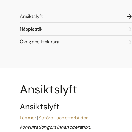
Ansiktslyft
Näsplastik
Övrig ansiktskirurgi
Ansiktslyft
Ansiktslyft
Läs mer
Se före- och efterbilder
Konsultation görs innan operation.