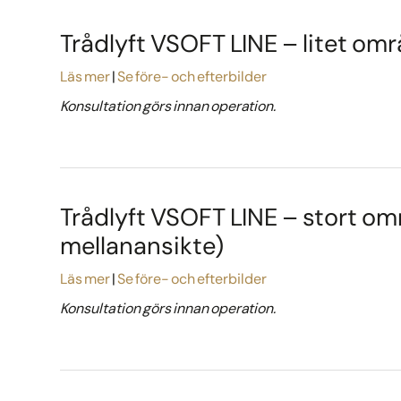
Trådlyft VSOFT LINE – litet om
Läs mer
Se före- och efterbilder
Konsultation görs innan operation.
Trådlyft VSOFT LINE – stort om
mellanansikte)
Läs mer
Se före- och efterbilder
Konsultation görs innan operation.