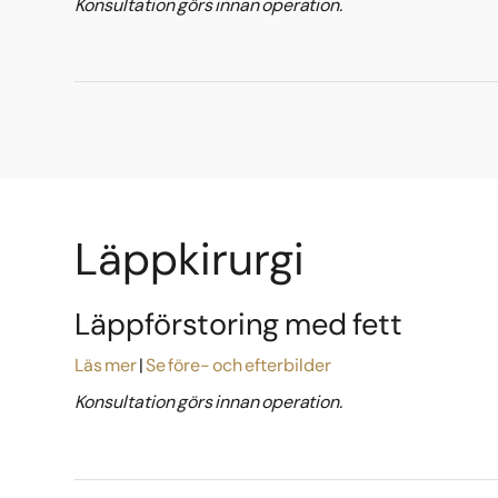
Konsultation görs innan operation.
Läppkirurgi
Läppförstoring med fett
Läs mer
Se före- och efterbilder
Konsultation görs innan operation.