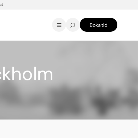
at
Boka tid
AK Skincare webbshop
Kontakt
English
ockholm