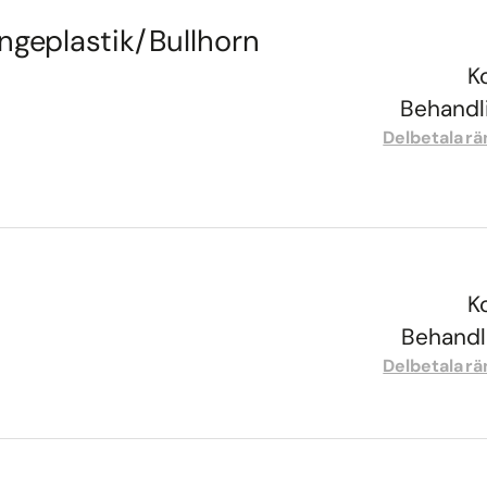
ngeplastik/Bullhorn
K
Behandli
Delbetala rä
K
Behandli
Delbetala rä