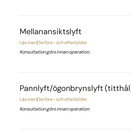
Mellanansiktslyft
Läs mer
Se före- och efterbilder
Konsultation görs innan operation.
Pannlyft/ögonbrynslyft (titthål
Läs mer
Se före- och efterbilder
Konsultation görs innan operation.