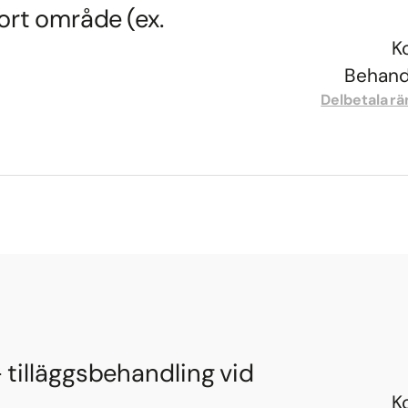
ort område (ex.
K
Behandl
Delbetala rä
tilläggsbehandling vid
K