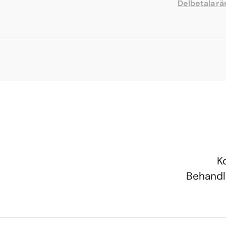
Delbetala rä
K
Behandli