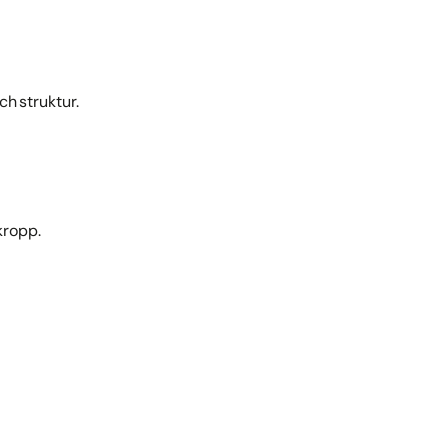
h struktur.
kropp.