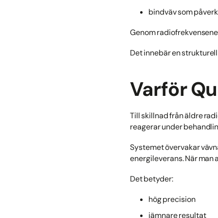
bindväv som påverka
Genom radiofrekvensener
Det innebär en strukturel
Varför Q
Till skillnad från äldre 
reagerar under behandli
Systemet övervakar vävna
energileverans. När man 
Det betyder:
hög precision
jämnare resultat