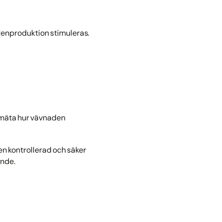
enproduktion stimuleras.
a
t mäta hur vävnaden
n kontrollerad och säker
ande.