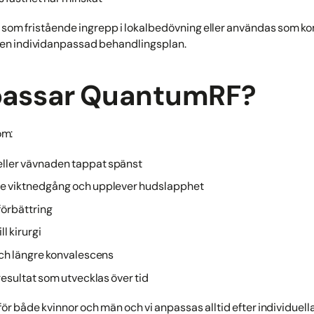
 som fristående ingrepp i lokalbedövning eller användas som 
v en individanpassad behandlingsplan.
passar QuantumRF?
om:
eller vävnaden tappat spänst
re viktnedgång och upplever hudslapphet
 förbättring
ll kirurgi
och längre konvalescens
 resultat som utvecklas över tid
ör både kvinnor och män och vi anpassas alltid efter individuella