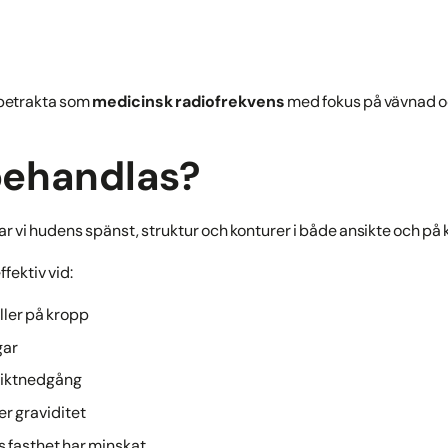
 betrakta som
medicinsk radiofrekvens
med fokus på vävnad oc
behandlas?
vi hudens spänst, struktur och konturer i både ansikte och på 
fektiv vid:
eller på kropp
gar
viktnedgång
r graviditet
 fasthet har minskat