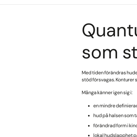
Quant
som st
Med tiden förändras hude
stöd försvagas. Konturer s
Många känner igen sig i:
en mindre definierad
hud på halsen som 
förändrad form i ki
lokal hudslapphet på