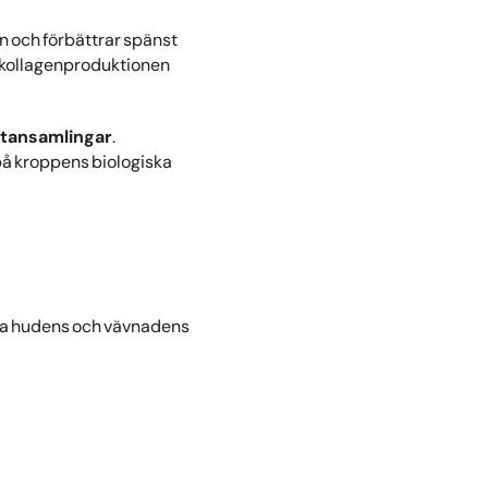
 och förbättrar spänst
 kollagenproduktionen
ettansamlingar
.
på kroppens biologiska
la hudens och vävnadens