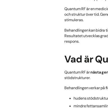
Quantum RF är en medicin
och struktur över tid. 
stimuleras.
Behandlingen kan bidra ti
Resultatet utvecklas gra
respons.
Vad är Q
Quantum RF är
nästa ge
stödstrukturer.
Behandlingen verkar på f
hudens stödstruktu
mindre fettansamli