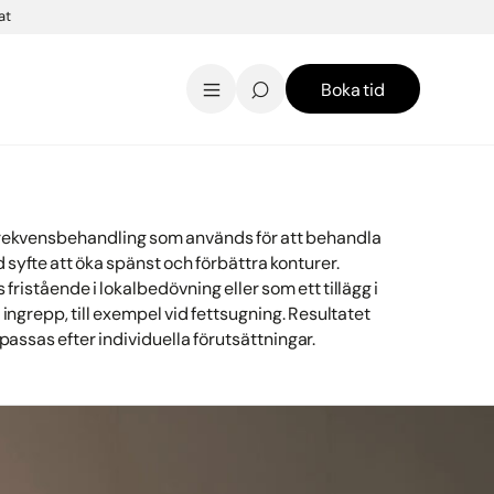
at
Boka tid
AK Skincare webbshop
Kontakt
English
rekvensbehandling som används för att behandla
yfte att öka spänst och förbättra konturer.
fristående i lokalbedövning eller som ett tillägg i
ngrepp, till exempel vid fettsugning. Resultatet
passas efter individuella förutsättningar.