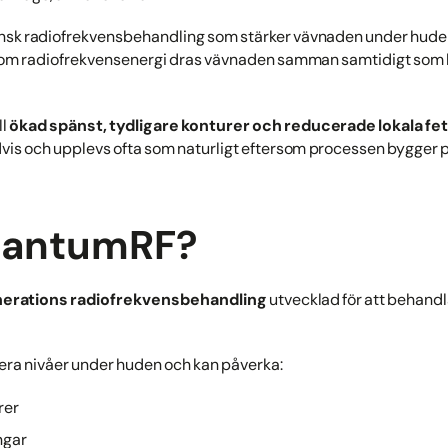
sk radiofrekvensbehandling som stärker vävnaden under huden
Genom radiofrekvensenergi dras vävnaden samman samtidigt som
ll
ökad spänst, tydligare konturer och reducerade lokala f
dvis och upplevs ofta som naturligt eftersom processen bygger 
uantumRF?
nerations radiofrekvensbehandling
utvecklad för att behand
lera nivåer under huden och kan påverka:
rer
ngar