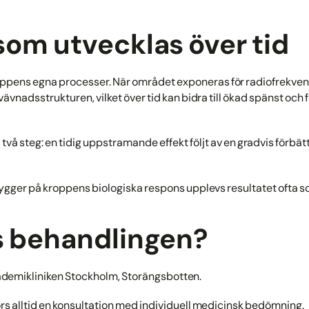
som utvecklas över tid
ppens egna processer. När området exponeras för radiofrekven
ävnadsstrukturen, vilket över tid kan bidra till ökad spänst och f
 två steg: en tidig uppstramande effekt följt av en gradvis förbä
gger på kroppens biologiska respons upplevs resultatet ofta so
rs behandlingen?
demikliniken Stockholm, Storängsbotten.
s alltid en konsultation med individuell medicinsk bedömning.