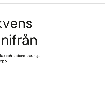
kvens
nifrån
las och hudens naturliga
ropp.