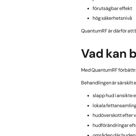
förutsägbar effekt
hög säkerhetsnivå
QuantumRF är därför att
Vad kan 
Med QuantumRF förbättrar 
Behandlingen är särskilt ef
slapp hud i ansikte 
lokala fettansamlin
hudöverskott efter 
hudförändringar efte
områden där hudens