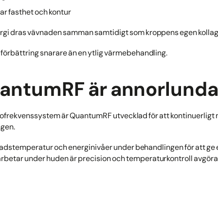
r fasthet och kontur
gi dras vävnaden samman samtidigt som kroppens egen kollag
l förbättring snarare än en ytlig värmebehandling.
uantumRF är annorlund
radiofrekvenssystem är QuantumRF utvecklad för att kontinuerlig
ngen.
dstemperatur och energinivåer under behandlingen för att ge e
arbetar under huden är precision och temperaturkontroll avgör