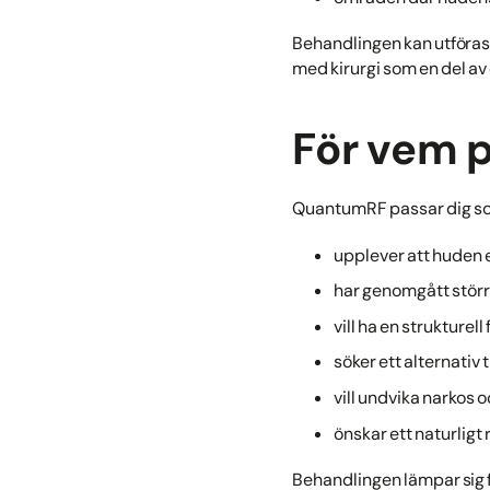
Behandlingen kan utföras
med kirurgi som en del a
För vem 
QuantumRF passar dig s
upplever att huden 
har genomgått stör
vill ha en strukturell
söker ett alternativ ti
vill undvika narkos 
önskar ett naturligt
Behandlingen lämpar sig f