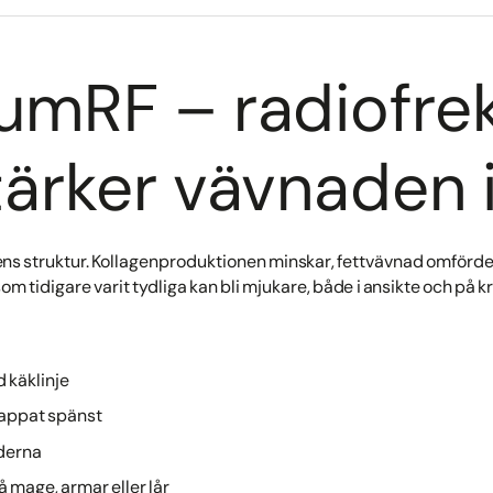
umRF – radiofre
ärker vävnaden i
ns struktur. Kollagenproduktionen minskar, fettvävnad omförde
om tidigare varit tydliga kan bli mjukare, både i ansikte och på k
 käklinje
tappat spänst
nderna
 mage, armar eller lår