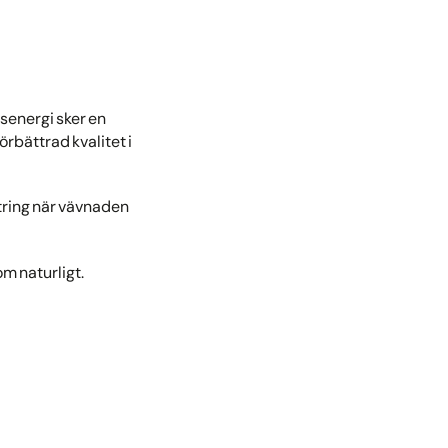
senergi sker en
örbättrad kvalitet i
ttring när vävnaden
m naturligt.