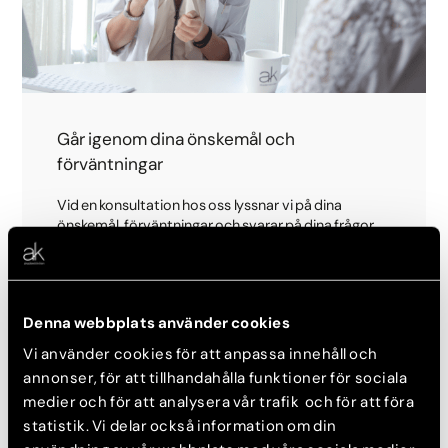
Går igenom dina önskemål och
förväntningar
Vid en konsultation hos oss lyssnar vi på dina
önskemål, förväntningar och svarar på dina frågor.
Läkaren informerar om hur ett trådlyft går till och
hur det kan behandlas på just dig för att uppnå
önskat resultat.
Denna webbplats använder cookies
Du får även veta hur många trådar som kan tänkas
behövas samt vad behandlingen kommer kosta om
Vi använder cookies för att anpassa innehåll och
du väljer att behandlas. I de flesta fall kan du
annonser, för att tillhandahålla funktioner för sociala
behandlas redan vid konsultationstillfället om du
medier och för att analysera vår trafik och för att föra
önskar.
statistik. Vi delar också information om din
Du får också fylla i ett frågeformulär om ditt