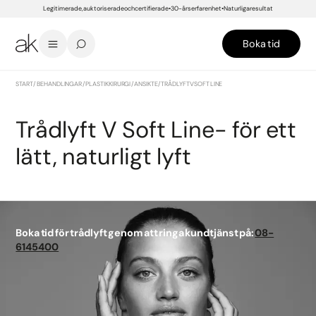
Legitimerade, auktoriserade och certifierade
30-års erfarenhet
Naturliga resultat
Boka tid
START
/
BEHANDLINGAR
/
PLASTIKKIRURGI
/
ANSIKTE
/
TRÅDLYFT V SOFT LINE
Trådlyft V Soft Line- för ett
lätt, naturligt lyft
Boka tid för trådlyft genom att ringa kundtjänst på:
08-
6145400