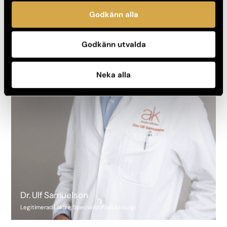
Godkänn alla
Godkänn utvalda
Neka alla
Dr. Ulf Samuelson
Legitimerad Läkare, Specialist Plastikkirurgi