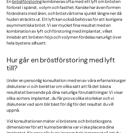
En
bröstförstoring
kombineras ofta med ett lyft om brösten
förlorat i spänst, volym och fasthet. Kanske har även formen
förändrats med åren, och bröstvårtorna sjunkit längre ner då
huden sträckts ut. Ett lyft kan också behövas för att korrigera
asymmetriska bröst. Vi ser mycket fina resultat med en
kombination av lyft och förstoring med implantat, vilket
innebär att brösten höjs och volymen fördelas naturligt över
hela bystens silhuett.
Hur går en bröstförstoring med lyft
till?
Under en personlig konsultation med en av våra erfarna kirurger
diskuterar vi och berättar om olika sätt att få det bästa
resultatet beroende på dina naturliga förutsättningar. Vi visar
olika sorters implantat, du får prova olika storlekar och vi
diskuterar vad som blir bäst för dig för det resultat du vill
uppnå.
Vid konsultationen mäter vi bröstens och bröstkorgens
dimensioner för att kunna beräkna var vi ska placera dina
implantat. Kirurgen går även igenom hela ingreppet så att du