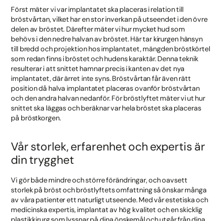
Först mäter vi var implantatet ska placeras i relation till
bröstvårtan, vilket har en stor inverkan på utseendet i den övre
delen av bröstet. Därefter mäter vi hur mycket hud som
behövs i den nedre halvan av bröstet. Här tar kirurgen hänsyn
till bredd och projektion hos implantatet, mängden bröstkörtel
som redan finns i bröstet och hudens karaktär. Denna teknik
resulterar i att snittet hamnar precis i kanten av det nya
implantatet, där ärret inte syns. Bröstvårtan får även rätt
position då halva implantatet placeras ovanför bröstvårtan
och den andra halvan nedanför. För bröstlyftet mäter vi ut hur
snittet ska läggas och beräknar var hela bröstet ska placeras
på bröstkorgen.
Vår storlek, erfarenhet och expertis är
din trygghet
Vi gör både mindre och större förändringar, och oavsett
storlek på bröst och bröstlyftets omfattning så önskar många
av våra patienter ett naturligt utseende. Med vår estetiska och
medicinska expertis, implantat av hög kvalitet och en skicklig
plastikkirurg som lyssnar på dina önskemål och utgår från dina