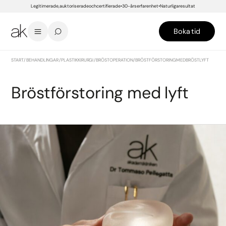
Legitimerade, auktoriserade och certifierade
30-års erfarenhet
Naturliga resultat
Boka tid
START
/
BEHANDLINGAR
/
PLASTIKKIRURGI
/
BRÖSTOPERATION
/
BRÖSTFÖRSTORING MED BRÖSTLYFT
Bröstförstoring med lyft