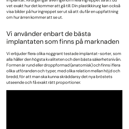
vet exakt hur det kommer att gå till. Din plastikkirurg kan också
visa bilder på hur ingreppet ser ut så att du får en uppfattning
om hur ärren kommer att se ut.
Vi använder enbart de bästa
implantaten som finns på marknaden
Vi erbjuder flera olika noggrant testade implantat-sorter, som
alla håller den högsta kvaliteten och den bästa säkerhetsnivån.
Formen är rund eller droppformad (anatomisk) och finns i flera
olika utföranden och typer, med olika relation mellan höjd och
bredd, för att man ska kunna skräddarsy det nya bröstets
utseende och få exakt rätt proportioner.