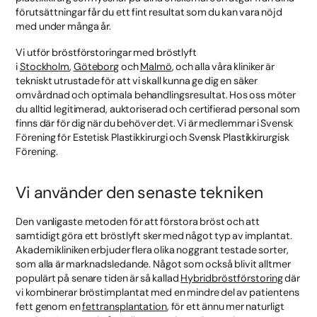
förutsättningar får du ett fint resultat som du kan vara nöjd
med under många år.
Vi utför bröstförstoringar med bröstlyft
i
Stockholm
,
Göteborg
och
Malmö
, och alla våra kliniker är
tekniskt utrustade för att vi skall kunna ge dig en säker
omvårdnad och optimala behandlingsresultat. Hos oss möter
du alltid legitimerad, auktoriserad och certifierad personal som
finns där för dig när du behöver det. Vi är medlemmar i Svensk
Förening för Estetisk Plastikkirurgi och Svensk Plastikkirurgisk
Förening.
Vi använder den senaste tekniken
Den vanligaste metoden för att förstora bröst och att
samtidigt göra ett bröstlyft sker med något typ av implantat.
Akademikliniken erbjuder flera olika noggrant testade sorter,
som alla är marknadsledande. Något som också blivit alltmer
populärt på senare tiden är så kallad
Hybridbröstförstoring
där
vi kombinerar bröstimplantat med en mindre del av patientens
fett genom en
fettransplantation
, för ett ännu mer naturligt