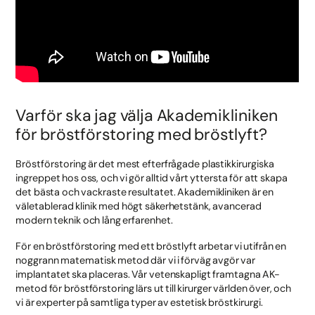
Varför ska jag välja Akademikliniken
för bröstförstoring med bröstlyft?
Bröstförstoring är det mest efterfrågade plastikkirurgiska
ingreppet hos oss, och vi gör alltid vårt yttersta för att skapa
det bästa och vackraste resultatet. Akademikliniken är en
väletablerad klinik med högt säkerhetstänk, avancerad
modern teknik och lång erfarenhet.
För en bröstförstoring med ett bröstlyft arbetar vi utifrån en
noggrann matematisk metod där vi i förväg avgör var
implantatet ska placeras. Vår vetenskapligt framtagna AK-
metod för bröstförstoring lärs ut till kirurger världen över, och
vi är experter på samtliga typer av estetisk bröstkirurgi.