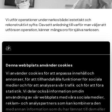
Vi utför operationer under narkos både i estetiskt och
rekonstruktivt syfte. Oavsett anledning till varför man väljer att
utföra en operation, känner många oro för själva narkosen.
Förberedelser inför narkos och
operation
Inför en narkos är det viktigt att vi ser över ditt allmänna
Denna webbplats använder cookies
hälsotillstånd. Innan vi bokar in en operation lämnar du in en
aktuell och noggrant ifylld hälsodeklaration. Tänk igenom
Vi använder cookies för att anpassa innehåll och
följande saker i förväg:
annonser, för att tillhandahålla funktioner för sociala
medier och för att analysera vår trafik och för att föra
Tidigare och nuvarande sjukdomar
statistik. Vi delar också information om din
Tidigare operationer
användning av vår webbplats med våra sociala medier,
Medicinering
reklam- och analyspartners som kan kombinera den
Allergier
med annan information som du har lämnat till dem eller