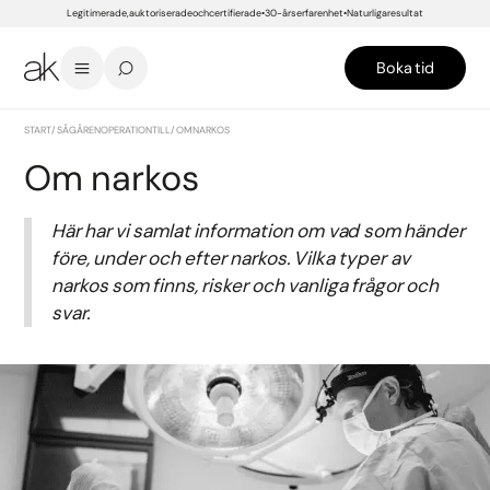
Legitimerade, auktoriserade och certifierade
30-års erfarenhet
Naturliga resultat
Boka tid
START
/
SÅ GÅR EN OPERATION TILL
/
OM NARKOS
Om narkos
Här har vi samlat information om vad som händer
före, under och efter narkos. Vilka typer av
narkos som finns, risker och vanliga frågor och
svar.