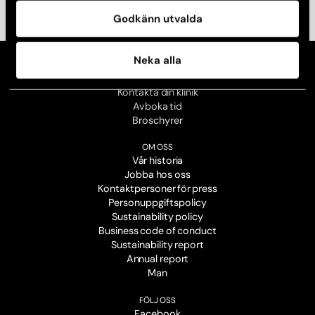
Godkänn utvalda
Neka alla
KONTAKT
Kontakta din klinik
Avboka tid
Broschyrer
OM OSS
Vår historia
Jobba hos oss
Kontaktpersoner för press
Personuppgiftspolicy
Sustainability policy
Business code of conduct
Sustainability report
Annual report
Man
FÖLJ OSS
Facebook