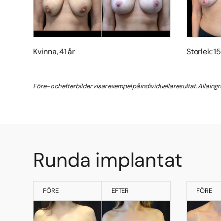
Kvinna, 41 år
Storlek: 
Före- och efterbilder visar exempel på individuella resultat. Alla in
Runda implantat
FÖRE
EFTER
FÖRE