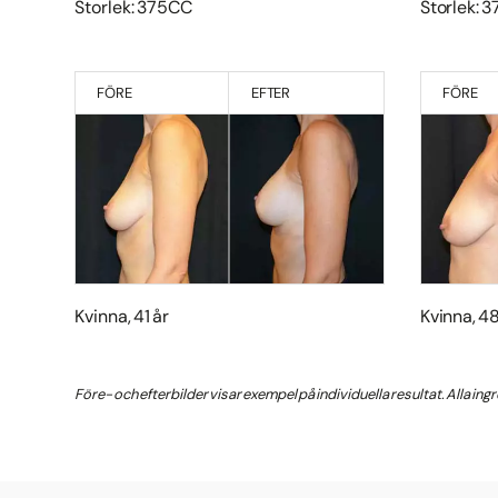
Storlek: 375CC
Storlek: 
FÖRE
EFTER
FÖRE
Kvinna, 41 år
Kvinna, 48
Före- och efterbilder visar exempel på individuella resultat. Alla in