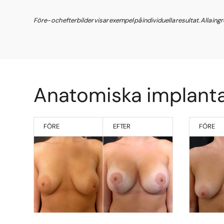
Före- och efterbilder visar exempel på individuella resultat. Alla in
Anatomiska implant
FÖRE
EFTER
FÖRE