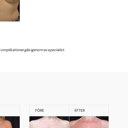
a komplikationer gås igenom av specialist.
FÖRE
EFTER