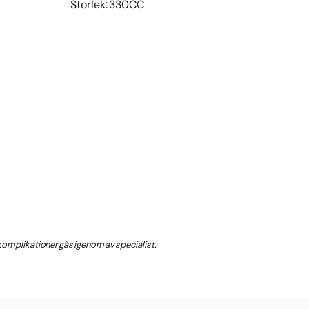
Storlek: 330CC
a komplikationer gås igenom av specialist.