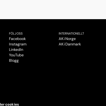
FÖLJ OSS
INTERNATIONELLT
Facebook
AK i Norge
Instagram
AK i Danmark
LinkedIn
YouTube
Blogg
er cookies