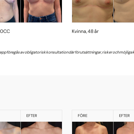
150CC
Kvinna, 48 år
grepp föregås av obligatorisk konsultation där förutsättningar, risker och möjlig
EFTER
FÖRE
EFTER