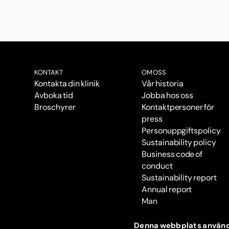
KONTAKT
OM OSS
Kontakta din klinik
Vår historia
Avboka tid
Jobba hos oss
Broschyrer
Kontaktpersoner för
press
Personuppgiftspolicy
Sustainability policy
Business code of
conduct
Sustainability report
Annual report
Man
Denna webbplats använd