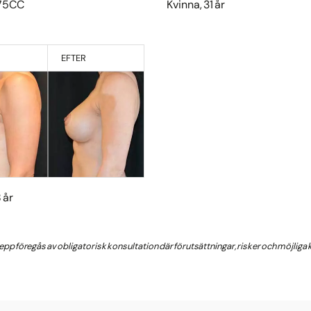
375CC
Kvinna, 31 år
EFTER
 år
grepp föregås av obligatorisk konsultation där förutsättningar, risker och möjlig