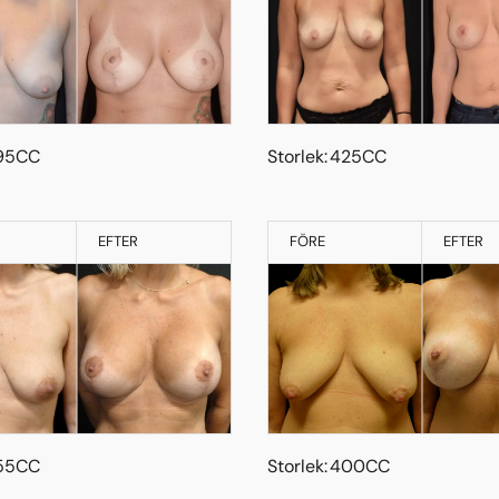
295CC
Storlek: 425CC
EFTER
FÖRE
EFTER
355CC
Storlek: 400CC