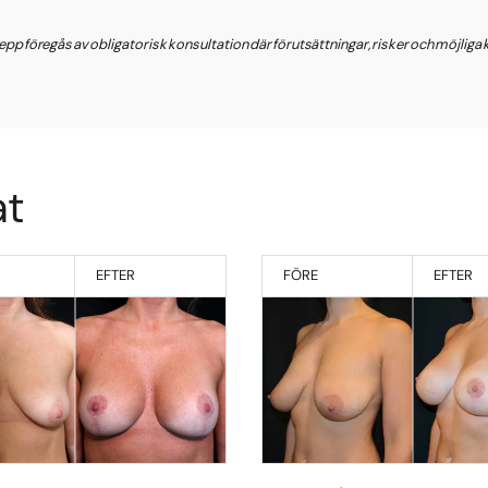
grepp föregås av obligatorisk konsultation där förutsättningar, risker och möjlig
at
EFTER
FÖRE
EFTER