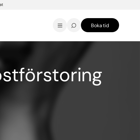
at
Boka tid
AK Skincare webbshop
Kontakt
English
stförstoring