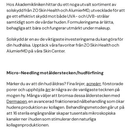
Hos Akademikliniken hittar du ett noga utvalt sortiment av
solskydd från ZO Skin Health och AlumierMD, utvecklade för att
ge ett effektivt skydd mot både UVA- och UVB-strålar
samtidigt som de vårdar huden. Formuleringarna är lätta,
behagliga att bära och fungerar utmärkt under makeup.
Solskydd är en av de viktigaste investeringarna du kan göra för
din hudhälsa. Upptäck våra favoriter från ZO Skin Health och
AlumierMD på våra Skin Center.
Micro-Needling mot ålderstecken /hudförfining
Märker du av att din hud åldras? Fina linjer,
acneärr
, förstorade
porer och upphöjda
ärr
är några av de vanligaste tecknen på
mogen hy. Många väljer att bromsa dessa ålderstecken med
Dermapen
, en avancerad fraktionerad nålbehandling som ökar
hudens produktion av kollagen. Behandlingsmetoden går ut på
att 16 sterila engångsnålar skapar tusentals mikroskopiska
kanaler ner i huden som stimulerar den naturliga
kollagenproduktionen.