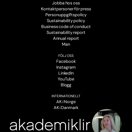
Jobba hos oss
Kontaktpersoner för press
Personuppgiftspolicy
Sustainability policy
Business code of conduct
Sustainability report
Annual report
Man
FÖLJ OSS
Facebook
Instagram
LinkedIn
YouTube
Blogg
INTERNATIONELLT
AK i Norge
AK i Danmark