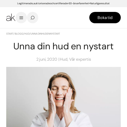
Legitimerade, auktoriserade och certifierade
30-års erfarenhet
Naturliga resultat
Boka tid
START
/
BLOGG
/
HUD
/
UNNA DIN HUD EN NYSTART
Unna din hud en nystart
2 juni, 2020
Hud, Vår expertis