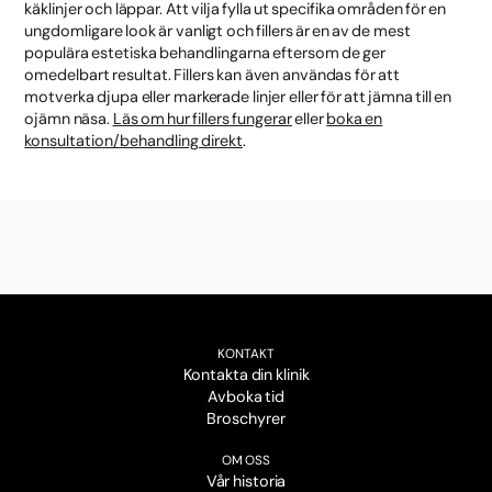
käklinjer och läppar. Att vilja fylla ut specifika områden för en
ungdomligare look är vanligt och fillers är en av de mest
populära estetiska behandlingarna eftersom de ger
omedelbart resultat. Fillers kan även användas för att
motverka djupa eller markerade linjer eller för att jämna till en
ojämn näsa.
Läs om hur fillers fungerar
eller
boka en
konsultation/behandling direkt
.
KONTAKT
Kontakta din klinik
Avboka tid
Broschyrer
OM OSS
Vår historia