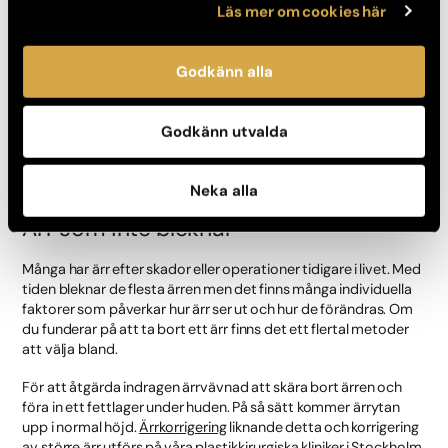
Läs mer om cookies här
Godkänn alla
Godkänn utvalda
Neka alla
Ärr som inte bleknar
Många har ärr efter skador eller operationer tidigare i livet. Med
tiden bleknar de flesta ärren men det finns många individuella
faktorer som påverkar hur ärr ser ut och hur de förändras. Om
du funderar på att ta bort ett ärr finns det ett flertal metoder
att välja bland.
För att åtgärda indragen ärrvävnad att skära bort ärren och
föra in ett fettlager under huden. På så sätt kommer ärrytan
upp i normal höjd.
Ärrkorrigering
liknande detta och korrigering
av större ärr utförs på våra plastikkirurgiska kliniker i
Stockholm
,