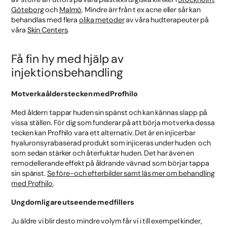
Göteborg
och
Malmö
. Mindre ärr från t ex acne eller sår kan
behandlas med flera
olika metoder
av våra hudterapeuter på
våra
Skin Centers
.
Få fin hy med hjälp av
injektionsbehandling
Motverka ålderstecken med Profhilo
Med åldern tappar huden sin spänst och kan kännas slapp på
vissa ställen. För dig som funderar på att börja motverka dessa
tecken kan Profhilo vara ett alternativ. Det är en injicerbar
hyaluronsyrabaserad produkt som injiceras under huden och
som sedan stärker och återfuktar huden. Det har även en
remodellerande effekt på åldrande vävnad som börjar tappa
sin spänst.
Se före-och efterbilder samt läs mer om behandling
med Profhilo
.
Ungdomligare utseende med fillers
Ju äldre vi blir desto mindre volym får vi i till exempel kinder,