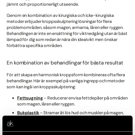
jämnt och proportionerligt utseende.
Genom en kombination av kirurgiska och icke-kirurgiska
metoder erbjuder kroppsskulptering lösningar för flera
problemområden, såsom magen, armarna, låren eller ryggen.
Behandlingen är inte en ersättning för viktnedgång utan är bäst
lämpad för dig som redan är nära din idealvikt men önskar
förbättra specifika områden.
En kombination av behandlingar för bästa resultat
För att skapa en harmonisk kroppsform kombineras ofta flera
behandlingar. Här är exempel på vanliga ingrepp och metoder
som kan ingå i en kroppsskulptering:
Fettsugning
– Reducerar envisa fettdepåer på områden
som magen, låren eller ryggen.
Bukplastik
– Stramar åt lös hud och muskler på magen,
ofta efter viktnedgång eller graviditet.
Fettfrysning
– En icke-kirurgisk metod som fryser bort
fettceller på områden som sidorna av magen och