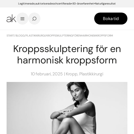
Legitimerade, auktoriserade och certifierade
30-års erfarenhet
Naturliga resultat
Boka tid
START
/
BLOGG
/
PLASTIKKIRURGI
/
KROPPSSKULPTERING FÖR EN HARMONISK KROPPSFORM
Kroppsskulptering för en
harmonisk kroppsform
10 februari, 2025
Kropp, Plastikkirurgi