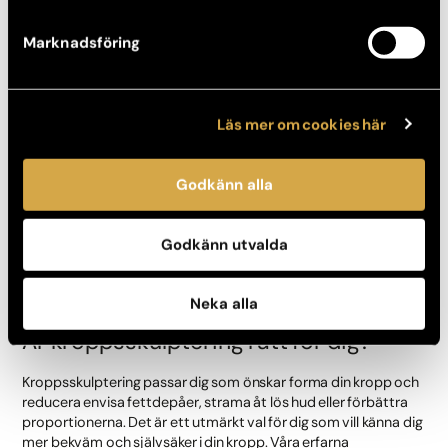
expertis säkerställer att du får en behandlingsplan som
matchar dina behov och mål.
Marknadsföring
Harmonisk och balanserad kroppsform:
Kroppsskulptering fokuserar inte bara på enskilda
områden utan ser till att hela kroppen får en
Läs mer om cookies här
proportionerlig och balanserad siluett.
Naturliga och långvariga resultat:
Med hjälp av modern
teknologi och vår omfattande erfarenhet kan vi skapa
Godkänn alla
resultat som ser naturliga ut och håller över tid.
Kombination av behandlingar
Många av våra kunder
uppskattar möjligheten att kombinera mer omfattande
Godkänn utvalda
kirurgiska behandlingar med minimalt invasiva metoder
för att uppnå sina mål.
Neka alla
Är kroppsskulptering rätt för dig?
Kroppsskulptering passar dig som önskar forma din kropp och
reducera envisa fettdepåer, strama åt lös hud eller förbättra
proportionerna. Det är ett utmärkt val för dig som vill känna dig
mer bekväm och självsäker i din kropp. Våra erfarna