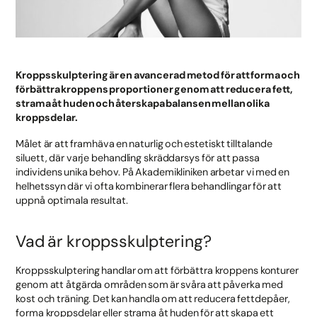
Kroppsskulptering är en avancerad metod för att forma och
förbättra kroppens proportioner genom att reducera fett,
strama åt huden och återskapa balansen mellan olika
kroppsdelar.
Målet är att framhäva en naturlig och estetiskt tilltalande
siluett, där varje behandling skräddarsys för att passa
individens unika behov. På Akademikliniken arbetar vi med en
helhetssyn där vi ofta kombinerar flera behandlingar för att
uppnå optimala resultat.
Vad är kroppsskulptering?
Kroppsskulptering handlar om att förbättra kroppens konturer
genom att åtgärda områden som är svåra att påverka med
kost och träning. Det kan handla om att reducera fettdepåer,
forma kroppsdelar eller strama åt huden för att skapa ett