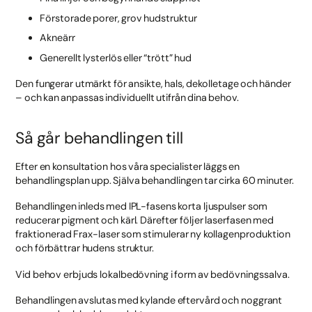
Förstorade porer, grov hudstruktur
Akneärr
Generellt lysterlös eller “trött” hud
Den fungerar utmärkt för ansikte, hals, dekolletage och händer
– och kan anpassas individuellt utifrån dina behov.
Så går behandlingen till
Efter en konsultation hos våra specialister läggs en
behandlingsplan upp. Själva behandlingen tar cirka 60 minuter.
Behandlingen inleds med IPL-fasens korta ljuspulser som
reducerar pigment och kärl. Därefter följer laserfasen med
fraktionerad Frax-laser som stimulerar ny kollagenproduktion
och förbättrar hudens struktur.
Vid behov erbjuds lokalbedövning i form av bedövningssalva.
Behandlingen avslutas med kylande eftervård och noggrant