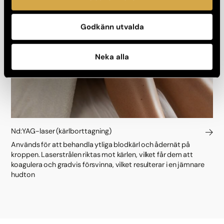
Godkänn utvalda
Neka alla
Nd:YAG-laser (kärlborttagning)
Används för att behandla ytliga blodkärl och ådernät på
kroppen. Laserstrålen riktas mot kärlen, vilket får dem att
koagulera och gradvis försvinna, vilket resulterar i en jämnare
hudton