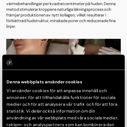
värmebehandlingar per kvadratcentimeter på huden. Denna
metod stimulerar kroppens naturliga läkningsprocess och
främjar produktionen av nytt kollagen, vilket resulterar i
förbättrad hudstruktur, minskade porer och reducerade fina
linjer.
Denna webbplats använder cookies
Vi använder cookies för att anpassa innehåll och
annonser, för att tillhandahålla funktioner för sociala
medier och för att analysera vår trafik och för att föra
IPL (Intensivt Pulserat Ljus)
statistik. Vi delar också information om din
användning av vår webbplats med våra sociala medier,
En mångsidig behandling som använder bredspektrumljus för
att behandla olika hudproblem såsom pigmentfläckar, ytliga
reklam- och analyspartners som kan kombinera den