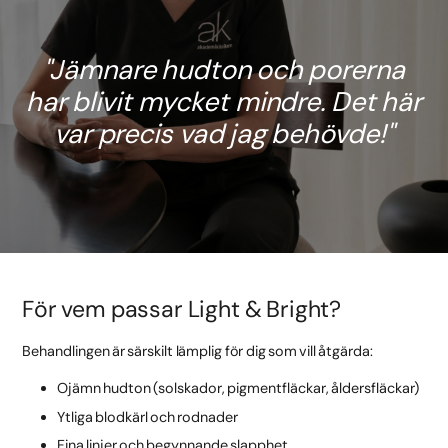
Jämnare hudton och porerna
har blivit mycket mindre. Det här
var precis vad jag behövde!
För vem passar Light & Bright?
Behandlingen är särskilt lämplig för dig som vill åtgärda:
Ojämn hudton (solskador, pigmentfläckar, åldersfläckar)
Ytliga blodkärl och rodnader
Fina linjer och begynnande slapphet