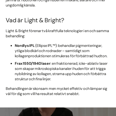
jämna ut hudtonen och ge huden en friskare, slätare och mer
ungdomlig känsla.
Vad är Light & Bright?
Light & Bright förenar två kraftfulla teknologier i en och samma
behandling:
Nordlys IPL
(Ellipse IPL™): behandlar pigmenteringar,
ytliga blodkärl och rodnader – samtidigt som
kollagenproduktionen stimuleras för förbättrad hudton.
Frax 1550/1940 laser
: en fraktionerad, icke-ablativ laser
som skapar mikroskopiska kanaler i huden för att trigga
nybildning av kollagen, strama upp huden och förbättra
struktur och fina linjer.
Behandlingen är skonsam men mycket effektiv och lämpar sig
väl för dig som vill ha resultat relativt snabbt.