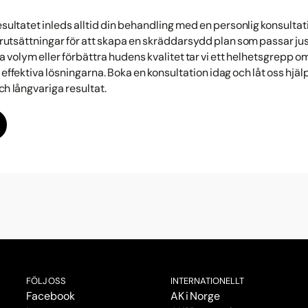
sultatet inleds alltid din behandling med en personlig konsultati
utsättningar för att skapa en skräddarsydd plan som passar just
la volym eller förbättra hudens kvalitet tar vi ett helhetsgrep
 effektiva lösningarna. Boka en konsultation idag och låt oss hjälpa
ch långvariga resultat.
FÖLJ OSS
INTERNATIONELLT
Facebook
AK i Norge