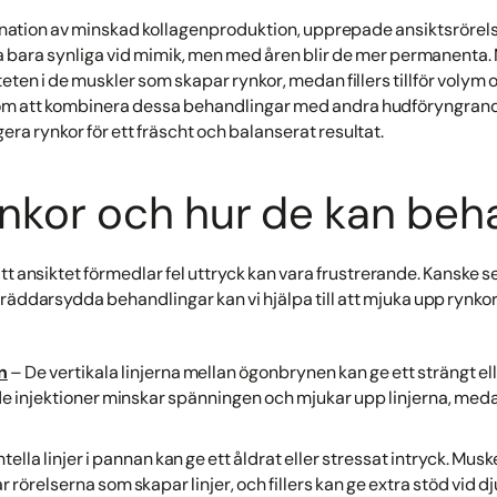
nation av minskad kollagenproduktion, upprepade ansiktsrörels
rna bara synliga vid mimik, men med åren blir de mer permanent
teten i de muskler som skapar rynkor, medan fillers tillför volym 
om att kombinera dessa behandlingar med andra hudföryngrand
ra rynkor för ett fräscht och balanserat resultat.
ynkor och hur de kan beh
tt ansiktet förmedlar fel uttryck kan vara frustrerande. Kanske ser
äddarsydda behandlingar kan vi hjälpa till att mjuka upp rynkor
n
– De vertikala linjerna mellan ögonbrynen kan ge ett strängt el
injektioner minskar spänningen och mjukar upp linjerna, medan f
tella linjer i pannan kan ge ett åldrat eller stressat intryck. M
 rörelserna som skapar linjer, och fillers kan ge extra stöd vid d