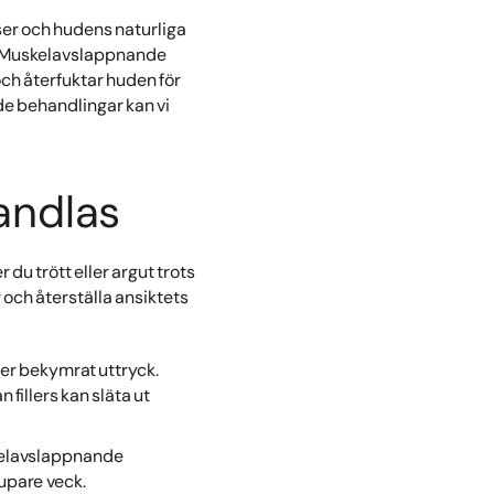
er och hudens naturliga
a. Muskelavslappnande
och återfuktar huden för
e behandlingar kan vi
andlas
 du trött eller argut trots
 och återställa ansiktets
ler bekymrat uttryck.
illers kan släta ut
uskelavslappnande
jupare veck.