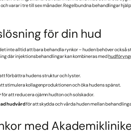
ch varar i tre till sex månader. Regelbundna behandlingar hjälper
slösning för din hud
 det inte alltid att bara behandla rynkor – huden behöver också s
sning där injektionsbehandlingar kan kombineras med
hudföryng
att förbättra hudens struktur och lyster.
att stimulera kollagenproduktionen och öka hudens spänst.
r
för att reducera ojämn hudton och solskador.
sad hudvård
för att skydda och vårda huden mellan behandling
nkor med Akademiklinik