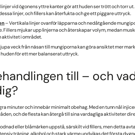
linjer vid ögonens yttre kanter gör att huden ser trött och torr 
essa linjer, och fillers kan återfukta och ge ett piggare uttryck.
en
– Vertikala linjer ovanför läpparna och nedåtgående mungipo
de. Fillers mjukar upp linjerna och återskapar volym, medan mu
aktivitet i området.
jupa veck från näsan till mungiporna kan göra ansiktet mer marker
huden för ett mer balanserat uttryck.
ehandlingen till – och va
dig?
gra minuter och innebär minimalt obehag. Med en tunn nål inj
råden, och de flesta kan återgå till sina vardagliga aktiviteter dire
 rodnad eller blåmärken uppstå, särskilt vid fillers, men detta av
tensiv träning, alkohol och stark värme undvikas det första dygn