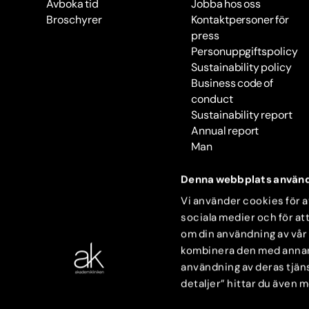
Avboka tid
Jobba hos oss
Broschyrer
Kontaktpersoner för
press
Personuppgiftspolicy
Sustainability policy
Business code of
conduct
Sustainability report
Annual report
Man
Denna webbplats använd
Vi använder cookies för at
sociala medier och för att
om din användning av vår
kombinera den med annan i
användning av deras tjäns
detaljer” hittar du även 