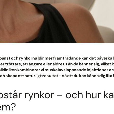
pänst och rynkorna blir mer framträdande kan det påverka hu
r tröttare, strängare eller äldre ut än de känner sig, vilket
kliniken kombinerar vi muskelavslappnande injektioner och fi
ch skapa ett naturligt resultat – så att du kan känna dig lika
pstår rynkor – och hur ka
em?