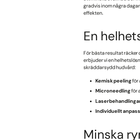
gradvis inom några dagar o
effekten.
En helhet
För bästa resultat räcker
erbjuder vi en helhetslö
skräddarsydd hudvård:
Kemisk peeling
för 
Microneedling
för 
Laserbehandlinga
Individuellt anpas
Minska ry