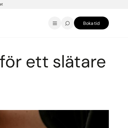
at
Boka tid
AK Skincare webbshop
Kontakt
English
ör ett slätare