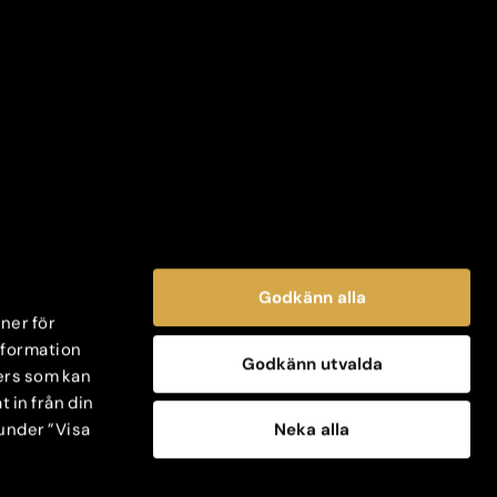
Godkänn alla
oner för
information
Godkänn utvalda
ers som kan
 in från din
Neka alla
 under ”Visa