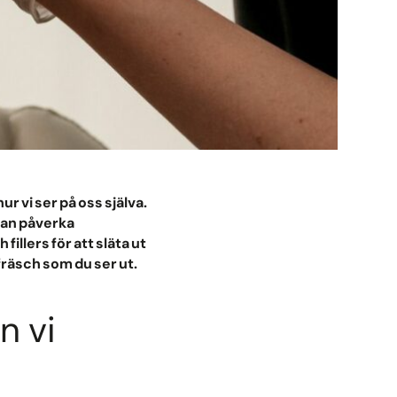
r vi ser på oss själva.
 kan påverka
llers för att släta ut
 fräsch som du ser ut.
n vi