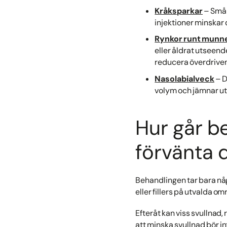
Kråksparkar
– Små 
injektioner minskar d
Rynkor runt munn
eller åldrat utseen
reducera överdriven 
Nasolabialveck
– D
volym och jämnar ut 
Hur går b
förvänta 
Behandlingen tar bara nå
eller fillers på utvalda om
Efteråt kan viss svullnad,
att minska svullnad bör in