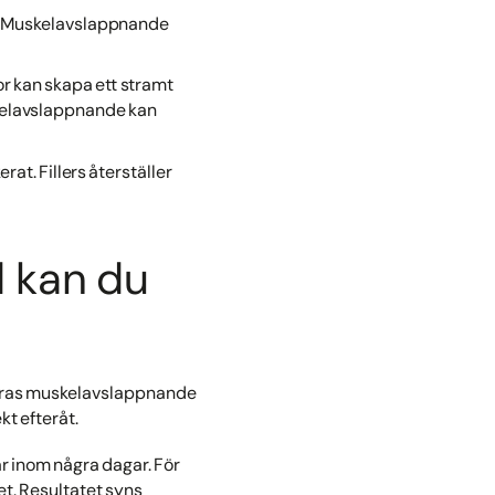
ut. Muskelavslappnande
r kan skapa ett stramt
skelavslappnande kan
at. Fillers återställer
d kan du
iceras muskelavslappnande
kt efteråt.
tar inom några dagar. För
et. Resultatet syns