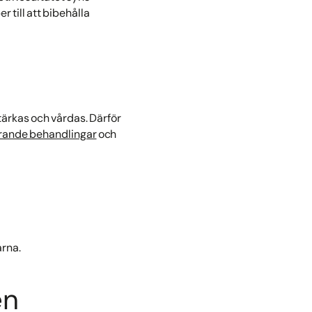
 till att bibehålla
tärkas och vårdas. Därför
rande behandlingar
och
arna.
en