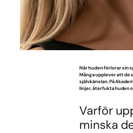
När huden förlorar sin s
Många upplever att de se
självkänslan. På Akademi
linjer, återfukta huden o
Varför up
minska d