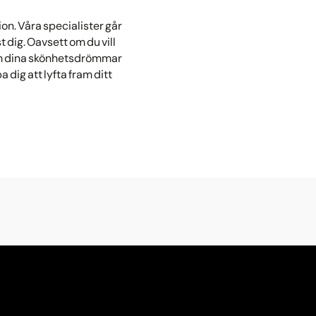
on. Våra specialister går
 dig. Oavsett om du vill
p om dina skönhetsdrömmar
 dig att lyfta fram ditt