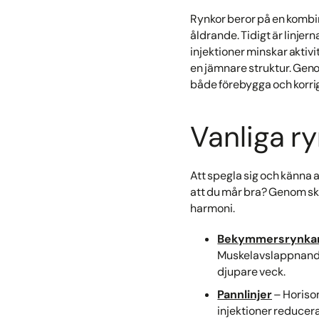
Rynkor beror på en kombi
åldrande. Tidigt är linje
injektioner minskar aktivi
en jämnare struktur. Gen
både förebygga och korrige
Vanliga r
Att spegla sig och känna a
att du mår bra? Genom skr
harmoni.
Bekymmersrynka
Muskelavslappnande 
djupare veck.
Pannlinjer
– Horison
injektioner reducerar