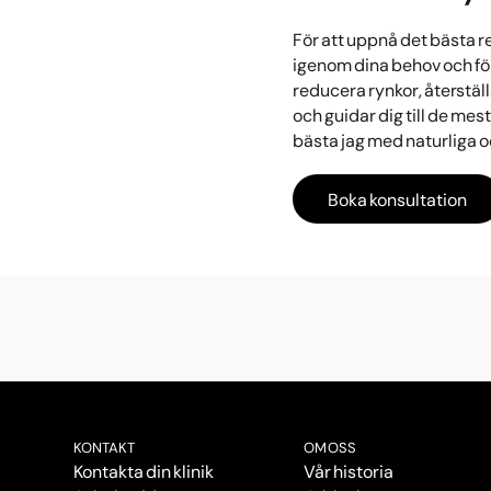
För att uppnå det bästa re
igenom dina behov och för
reducera rynkor, återstäl
och guidar dig till de mest
bästa jag med naturliga o
Boka konsultation
KONTAKT
OM OSS
Kontakta din klinik
Vår historia