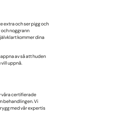
ite extra och ser pigg och
ig och noggrann
jälvklart kommer dina
lappna av så att huden
 vill uppnå.
 våra certifierade
om behandlingen. Vi
t trygg med vår expertis