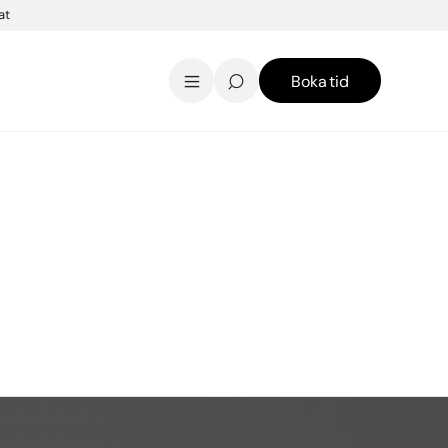
at
Boka tid
AK Skincare webbshop
Kontakt
English