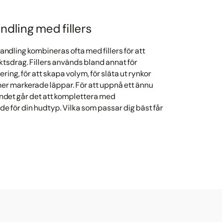
dling med fillers
dling kombineras ofta med fillers för att
iktsdrag. Fillers används bland annat för
ing, för att skapa volym, för släta ut rynkor
 mer markerade läppar. För att uppnå ett ännu
endet går det att komplettera med
för din hudtyp. Vilka som passar dig bäst får