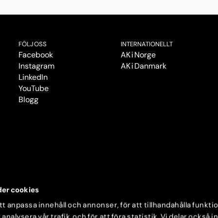
FÖLJ OSS
INTERNATIONELLT
Facebook
AK i Norge
Instagram
AK i Danmark
LinkedIn
YouTube
Blogg
er cookies
t anpassa innehåll och annonser, för att tillhandahålla funkti
 analysera vår trafik och för att föra statistik. Vi delar också 