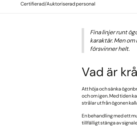
Certifierad/Auktoriserad personal
Fina linjer runt ö
karaktär. Men om r
försvinner helt.
Vad är kr
Att höja och sänka ögonbr
och om igen. Med tiden kan
strålar ut från ögonen kall
En behandling med ett mus
tillfälligt stänga av signa