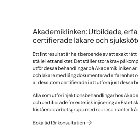
Akademiklinken: Utbildade, erf
certifierade läkare och sjukskö
Ett fint resultat är helt beroende av att exakt rät
ställe i ett ansiktet. Det ställer stora krav på k
utför dessa behandlingar på Akademikliniken är 
och läkare med lång dokumenterad erfarenhet oc
är dessutom certifierade i att utföra just dessa 
Alla som utför injektionsbehandlingar hos Akade
och certifierade för estetisk injicering av Estetisk
fristående arbetsgrupp med representanter frå
Boka tid för konsultation