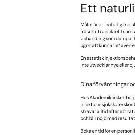
Ett naturl
Målet är ett naturligt resu
fräsch ut i ansiktet. I sa
behandling som dämpar lin
ögon att kunna “le” även e
En estetisk injektionsbe
inte utvecklar nya eller d
Dina förväntningar o
Hos Akademikliniken börja
injektionssjuksköterskor.
strävar alltid efter ett na
och blir nöjd med resultat
Boka en tid för en personl