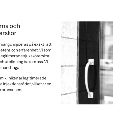
arna och
terskor
t mängd injiceras på exakt rätt
ompetens och erfarenhet. Vi som
legitimerade sjuksköterskor
h utbildning bakom oss. Vi
behandlingar.
mikliniken är legitimerade
a Injektionsrådet, vilket är en
n branschen.