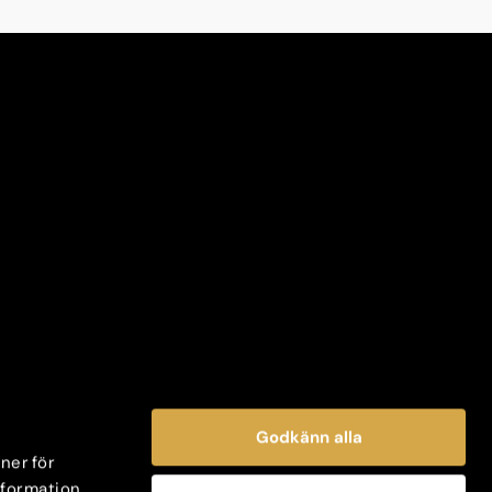
Godkänn alla
oner för
information