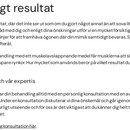
igt resultat
ltat, där det inte ser ut som om du gjort något annat än att sova l
mråd med dig och enligt dina önskningar utför vi en mycket försikt
jer för att framhäva ögonen där din mimik samtidigt bevaras. S
fteråt.
handling med ett muskelavslappnande medel får musklerna att s
jupare rynkor. Hur mycket som används beror på vilket resultat du
ch vår expertis
r din behandling alltid med en personlig konsultation med en av
 Under en konsultation diskuterar vi dina önskemål och går igen
turligt utseende och för oss är det viktigast att du känner dig hel
et.
ig konsultation här
.