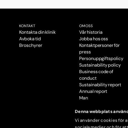
KONTAKT
OM OSS
Kontakta din klinik
Vår historia
Avboka tid
Jobba hos oss
Broschyrer
Kontaktpersoner för
press
Personuppgiftspolicy
Sustainability policy
Business code of
conduct
Sustainability report
Annual report
Man
Denna webbplats använd
Vi använder cookies för at
sociala medier och för att