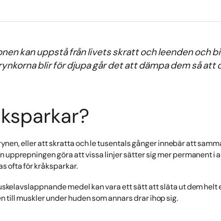
gonen kan uppstå från livets skratt och leenden och bid
ynkorna blir för djupa går det att dämpa dem så att 
åksparkar?
ynen, eller att skratta och le tusentals gånger innebär att sa
 upprepningen göra att vissa linjer sätter sig mer permanent i an
as ofta för kråksparkar.
kelavslappnande medel kan vara ett sätt att släta ut dem helt e
len till muskler under huden som annars drar ihop sig.