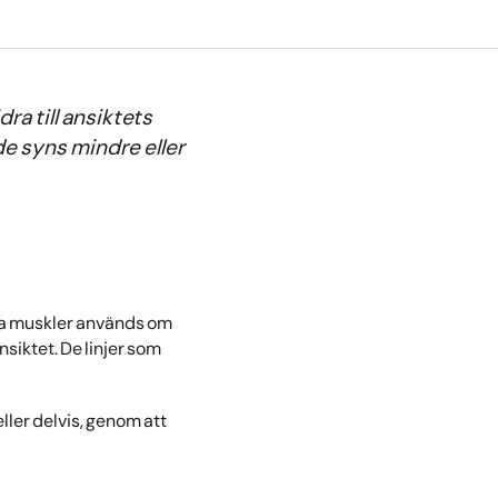
ra till ansiktets
de syns mindre eller
mma muskler används om
siktet. De linjer som
ller delvis, genom att