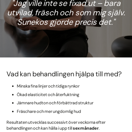
Jag ville inte se fixad ut – bara
utvilad, fräsch och som mig själv.
Sunekos gjorde precis det.
Vad kan behandlingen hjälpa till med?
Minska fina linjer och tidiga rynkor
Ökad elasticitet och återfuktning
Jämnare hudton och förbättrad struktur
Fräschare och mer ungdomlig hud
Resultaten utvecklas successivt över veckorna efter
behandlingen och kan hålla i upp till
sex månader
.