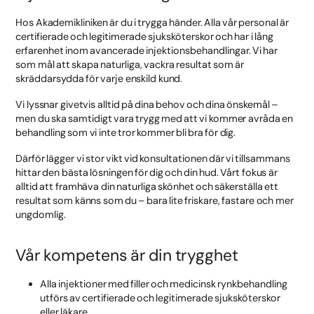
Hos Akademikliniken är du i trygga händer. Alla vår personal är
certifierade och legitimerade sjuksköterskor och har i lång
erfarenhet inom avancerade injektionsbehandlingar. Vi har
som mål att skapa naturliga, vackra resultat som är
skräddarsydda för varje enskild kund.
Vi lyssnar givetvis alltid på dina behov och dina önskemål –
men du ska samtidigt vara trygg med att vi kommer avråda en
behandling som vi inte tror kommer bli bra för dig.
Därför lägger vi stor vikt vid konsultationen där vi tillsammans
hittar den bästa lösningen för dig och din hud. Vårt fokus är
alltid att framhäva din naturliga skönhet och säkerställa ett
resultat som känns som du – bara lite friskare, fastare och mer
ungdomlig.
Vår kompetens är din trygghet
Alla injektioner med filler och medicinsk rynkbehandling
utförs av certifierade och legitimerade sjuksköterskor
eller läkare.