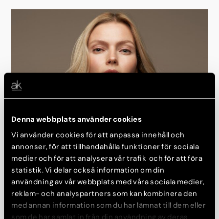
Denna webbplats använder cookies
Sculptra
Vi använder cookies för att anpassa innehåll och
annonser, för att tillhandahålla funktioner för sociala
En injektionsbehandling som stimulerar kollagenproduktionen i
huden över tid. Sculptra är särskilt effektiv för att ge volym och
medier och för att analysera vår trafik och för att föra
förbättra hudens elasticitet på kropp och ansikte. Resultatet
statistik. Vi delar också information om din
är en naturlig föryngring som utvecklas gradvis under flera
användning av vår webbplats med våra sociala medier,
månader och varar upp till 2-3 år.
reklam- och analyspartners som kan kombinera den
med annan information som du har lämnat till dem eller
som de har samlat in från din användning av deras