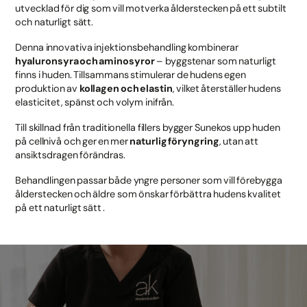
utvecklad för dig som vill motverka ålderstecken på ett subtilt
och naturligt sätt.
Denna innovativa injektionsbehandling kombinerar
hyaluronsyra och aminosyror
– byggstenar som naturligt
finns i huden. Tillsammans stimulerar de hudens egen
produktion av
kollagen och elastin
, vilket återställer hudens
elasticitet, spänst och volym inifrån.
Till skillnad från traditionella fillers bygger Sunekos upp huden
på cellnivå och ger en mer
naturlig föryngring
, utan att
ansiktsdragen förändras.
Behandlingen passar både yngre personer som vill förebygga
ålderstecken och äldre som önskar förbättra hudens kvalitet
på ett naturligt sätt .