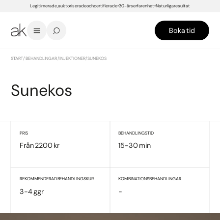
Legitimerade, auktoriserade och certifierade
30-års erfarenhet
Naturliga resultat
Boka tid
START
/
BEHANDLINGAR
/
INJEKTIONER
/
SUNEKOS
Sunekos
PRIS
BEHANDLINGSTID
Från 2200 kr
15-30 min
REKOMMENDERAD BEHANDLINGSKUR
KOMBINATIONSBEHANDLINGAR
3-4 ggr
-