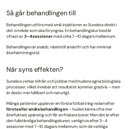
Så går behandlingen till
Behandlingen utförs med små injektioner av Sunekos direkt i
det område som ska föryngras. En behandlingskur består
oftast av
3–4 sessioner
med cirka 7–10 dagars mellanrum.
Behandlingen är snabb, nästintill smärtfri och har minimal
återhämtningstid.
När syns effekten?
Sunekos verkar inifrån och jobbar med hudens egna biologiska
processer, vilket innebär att resultatet kommer gradvis – men
är desto mer hållbart och naturligt.
Många patienter upplever en första förbättring redan efter
första eller andra behandlingen
– huden känns ofta mer
återfuktad, spänstig och får en friskare lyster. Men det är efter
den fullständiga behandlingskuren, vanligtvis efter 3–4
sessioner med 7–10 dagars mellanrum, som de verkliga