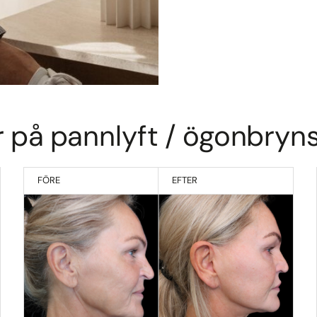
r på pannlyft / ögonbryns
FÖRE
EFTER