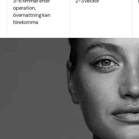
3-6 timmar efter
2-3 veckor
operation,
övernattning kan
förekomma