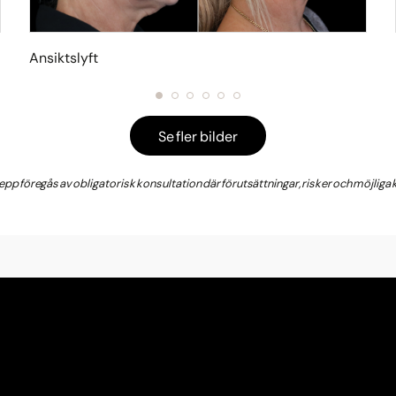
Ansiktslyft
Se fler bilder
grepp föregås av obligatorisk konsultation där förutsättningar, risker och möjlig