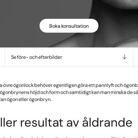
Boka konsultation
Se före- och efterbilder
a övre ögonlock behöver egentligen göra ett pannlyft och ögon
a ögonbrynens höjd och form och samtidigt kan man minska de så
n ögon eller ögonbryn.
ler resultat av åldrande