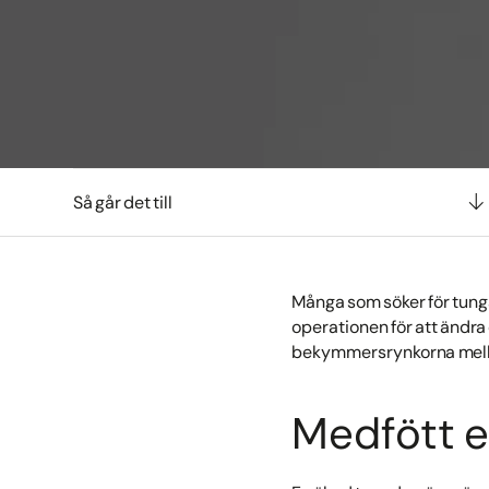
Så går det till
Många som söker för tung
operationen för att ändr
bekymmersrynkorna mella
Medfött el