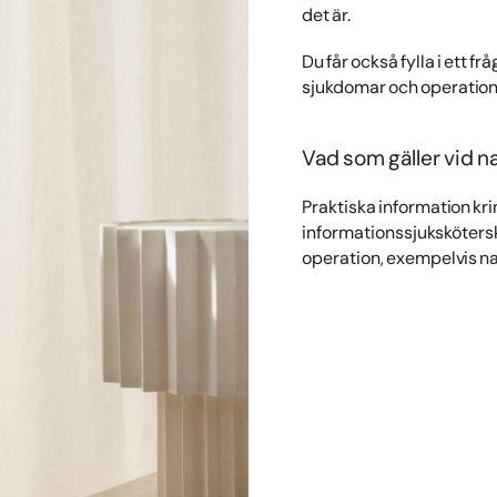
det är.
Du får också fylla i ett f
sjukdomar och operation
Vad som gäller vid n
Praktiska information kri
informationssjukskötersko
operation, exempelvis na