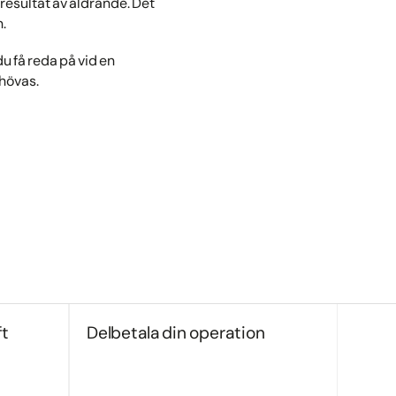
resultat av åldrande. Det
.
u få reda på vid en
ehövas.
ft
Delbetala din operation