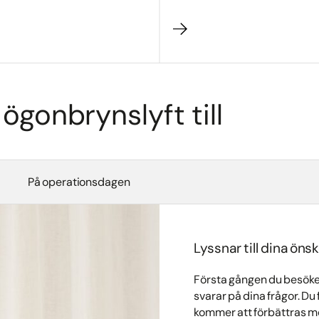
 ögonbrynslyft till
På operationsdagen
Lyssnar till dina ön
Första gången du besöker
svarar på dina frågor. D
kommer att förbättras me