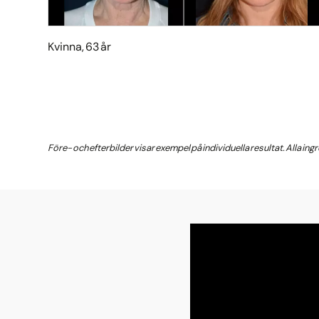
Kvinna, 63 år
Före- och efterbilder visar exempel på individuella resultat. Alla in