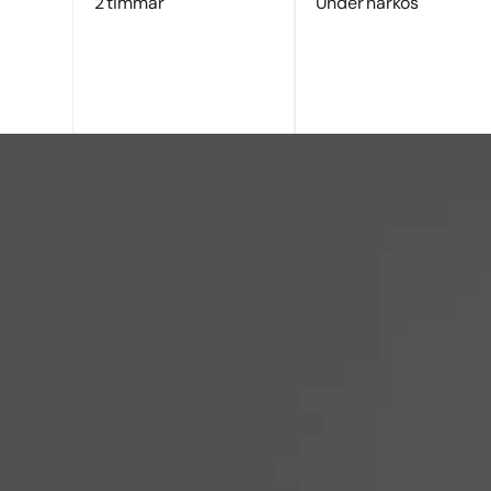
2 timmar
Under narkos