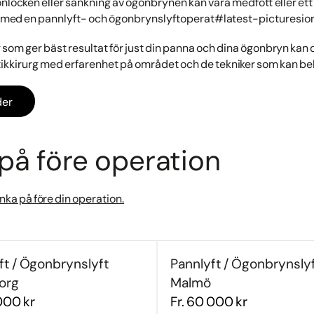
nlocken eller sänkning av ögonbrynen kan vara medfött eller ett 
nd med en pannlyft- och ögonbrynslyftoperat#latest-picturesion
 som ger bäst resultat för just din panna och dina ögonbryn kan d
tikkirurg med erfarenhet på området och de tekniker som kan b
der
 på före operation
nka på före din operation.
ft / Ögonbrynslyft
Pannlyft / Ögonbrynsly
org
Malmö
000 kr
Fr. 60 000 kr