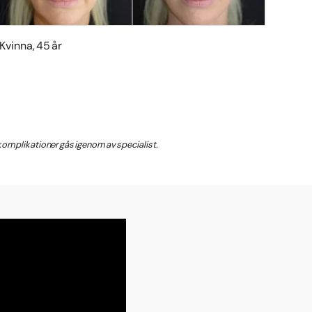
Kvinna, 45 år
Kvinn
a komplikationer gås igenom av specialist.