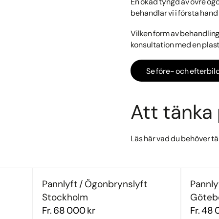
En ökad tyngd av övre ögo
behandlar vi i första ha
Vilken form av behandling
konsultation med en plas
Se före- och efterbil
Att tänka
Läs här vad du behöver tä
Pannlyft / Ögonbrynslyft
Pannly
Stockholm
Göteb
Fr. 68 000 kr
Fr. 48 