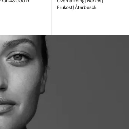
Från 48 000 kr
Övernattning | Narkos |
Frukost | Återbesök