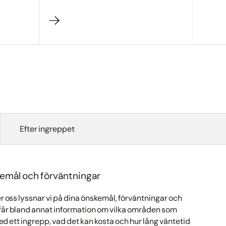
Efter ingreppet
skemål och förväntningar
 oss lyssnar vi på dina önskemål, förväntningar och
u får bland annat information om vilka områden som
d ett ingrepp, vad det kan kosta och hur lång väntetid