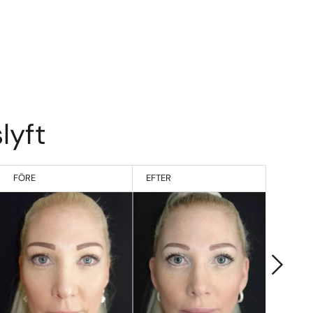
lyft
FÖRE
EFTER
F