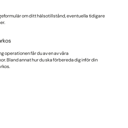
rågeformulär om ditt hälsotillstånd, eventuella tidigare
er.
arkos
ng operationen får du av en av våra
r. Bland annat hur du ska förbereda dig inför din
rkos.