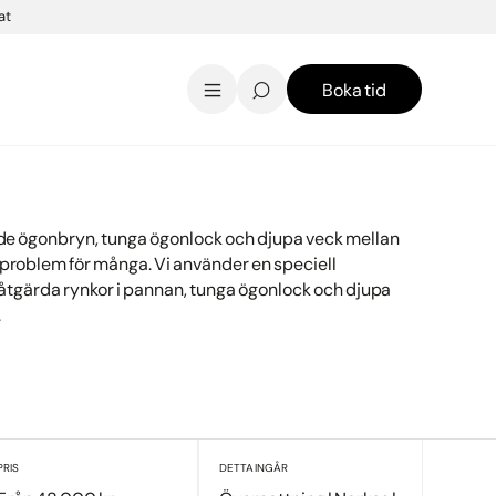
at
Boka tid
AK Skincare webbshop
Kontakt
English
de ögonbryn, tunga ögonlock och djupa veck mellan
problem för många. Vi använder en speciell
åtgärda rynkor i pannan, tunga ögonlock och djupa
.
PRIS
DETTA INGÅR