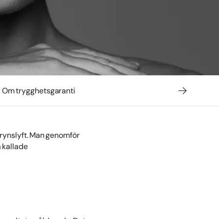
Om trygghetsgaranti
brynslyft. Man genomför
 kallade