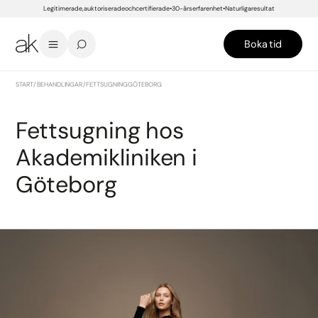
Legitimerade, auktoriserade och certifierade
30-års erfarenhet
Naturliga resultat
Boka tid
START
/
BEHANDLINGAR
/
FETTSUGNING GÖTEBORG
Fettsugning hos
Akademikliniken i
Göteborg