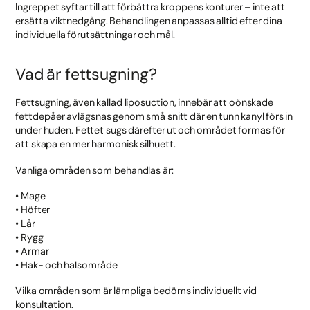
Ingreppet syftar till att förbättra kroppens konturer – inte att
ersätta viktnedgång. Behandlingen anpassas alltid efter dina
individuella förutsättningar och mål.
Vad är fettsugning?
Fettsugning, även kallad liposuction, innebär att oönskade
fettdepåer avlägsnas genom små snitt där en tunn kanyl förs in
under huden. Fettet sugs därefter ut och området formas för
att skapa en mer harmonisk silhuett.
Vanliga områden som behandlas är:
• Mage
• Höfter
• Lår
• Rygg
• Armar
• Hak- och halsområde
Vilka områden som är lämpliga bedöms individuellt vid
konsultation.