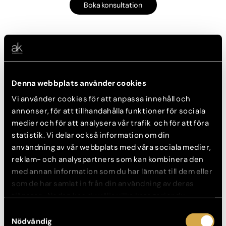
Boka konsultation
Kemisk peeling
Läs mer
Denna webbplats använder cookies
Konsultation görs innan behandling.
Vi använder cookies för att anpassa innehåll och
Konsultation: 350 kr
annonser, för att tillhandahålla funktioner för sociala
Behandling från: 1 200 kr
medier och för att analysera vår trafik och för att föra
statistik. Vi delar också information om din
användning av vår webbplats med våra sociala medier,
Boka konsultation
reklam- och analyspartners som kan kombinera den
med annan information som du har lämnat till dem eller
som de har samlat in från din användning av deras
tjänster. Nedan kan du välja vilka kategorier du
Kemisk peeling – kur 3 gånger
samtycker till och under ”Visa detaljer” hittar du även
Samtyckesval
Läs mer
mer information om hur varje kategori används.
Nödvändig