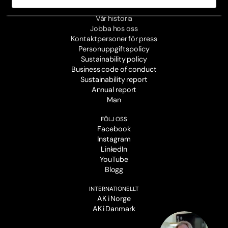
OM OSS
Vår historia
Jobba hos oss
Kontaktpersoner för press
Personuppgiftspolicy
Sustainability policy
Business code of conduct
Sustainability report
Annual report
Man
FÖLJ OSS
Facebook
Instagram
LinkedIn
YouTube
Blogg
INTERNATIONELLT
AK i Norge
AK i Danmark