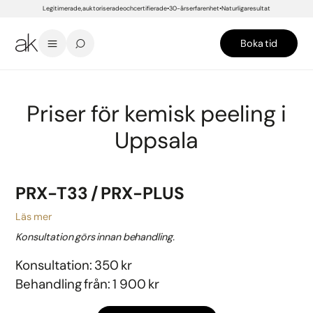
Legitimerade, auktoriserade och certifierade
30-års erfarenhet
Naturliga resultat
Boka tid
START
/
PRISER
/
UPPSALA
/
HUD- OCH KROPPSBEHANDLINGAR
/
HUDFÖRYNGRING
/
KEMISK PEELING
Priser för kemisk peeling i
Uppsala
PRX-T33 / PRX-PLUS
Läs mer
Konsultation görs innan behandling.
Konsultation: 350 kr
Behandling från: 1 900 kr