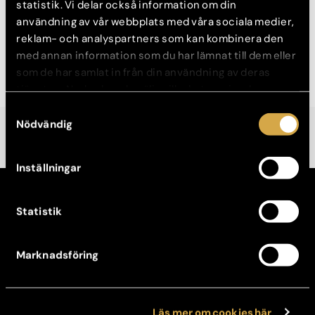
statistik. Vi delar också information om din
användning av vår webbplats med våra sociala medier,
Kemisk peeling
reklam- och analyspartners som kan kombinera den
med annan information som du har lämnat till dem eller
Microneedling - Dermapen
som de har samlat in från din användning av deras
tjänster. Nedan kan du välja vilka kategorier du
samtycker till och under ”Visa detaljer” hittar du även
Samtyckesval
mer information om hur varje kategori används.
Nödvändig
Inställningar
KONTAKT
Statistik
Kontakta din klinik
Avboka tid
Broschyrer
Marknadsföring
OM OSS
Vår historia
Jobba hos oss
Läs mer om cookies här