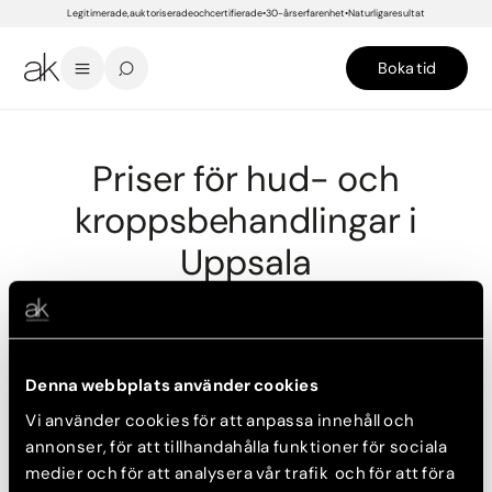
Legitimerade, auktoriserade och certifierade
30-års erfarenhet
Naturliga resultat
Boka tid
START
/
PRISER
/
UPPSALA
/
HUD- OCH KROPPSBEHANDLINGAR
Priser för hud- och
kroppsbehandlingar i
Uppsala
Konsultation
Denna webbplats använder cookies
Onlinekonsultation
Vi använder cookies för att anpassa innehåll och
annonser, för att tillhandahålla funktioner för sociala
medier och för att analysera vår trafik och för att föra
Hudföryngring