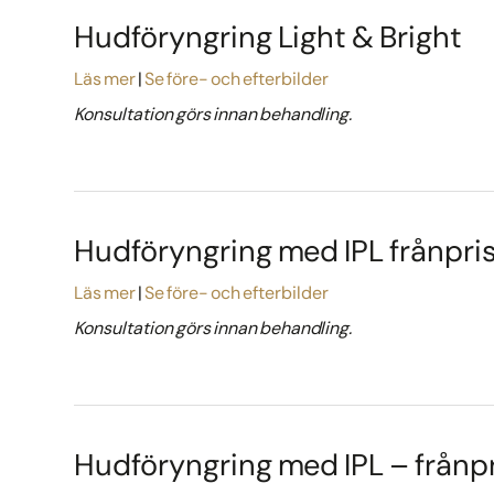
Hudföryngring Light & Bright
Läs mer
Se före- och efterbilder
Konsultation görs innan behandling.
Hudföryngring med IPL frånpri
Läs mer
Se före- och efterbilder
Konsultation görs innan behandling.
Hudföryngring med IPL – frånpr