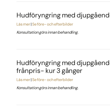
Hudföryngring med djupgående 
Läs mer
Se före- och efterbilder
Konsultation görs innan behandling.
Hudföryngring med djupgående
frånpris- kur 3 gånger
Läs mer
Se före- och efterbilder
Konsultation görs innan behandling.