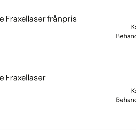
Fraxellaser frånpris
K
Behand
 Fraxellaser –
K
Behand