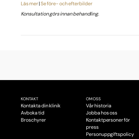
Läs mer
Se före- och efterbilder
Konsultation görs innan behandling.
KONTAKT
OM OSS
Kontakta din klinik
Vår historia
Avboka tid
Jobba hos oss
Broschyrer
Kontaktpersoner för
press
Personuppgiftspolicy