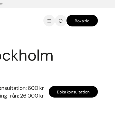
at
Boka tid
AK Skincare webbshop
Kontakt
English
Stockholm
onsultation: 600 kr
Boka konsultation
ng från: 26 000 kr