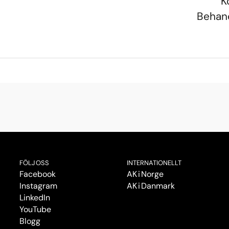
K
Behand
FÖLJ OSS
INTERNATIONELLT
Facebook
AK i Norge
Instagram
AK i Danmark
LinkedIn
YouTube
Blogg