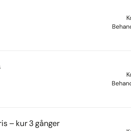
K
Behand
s
K
Behand
is – kur 3 gånger