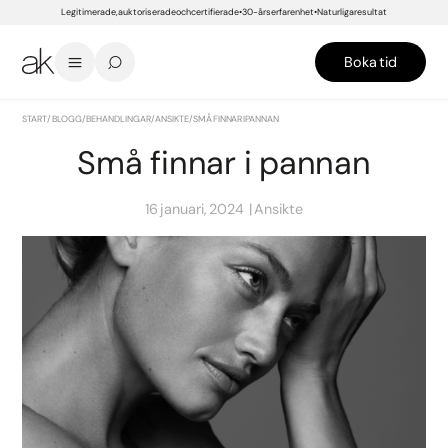
Legitimerade, auktoriserade och certifierade
30-års erfarenhet
Naturliga resultat
Boka tid
START
/
BLOGG
/
BEHANDLINGAR
/
ANSIKTE
/
SMÅ FINNAR I PANNAN
Små finnar i pannan
16 januari, 2024
Ansikte