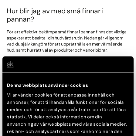
Hur blir jag av med små finnar i
pannan?
För att effektivt bekämpa små finnar i pannan finns det viktiga
aspekter att beakta i din hudvårdsrutin. Nedan går vi igenom
vad du själv kan göra för att upprätthålla en mer välmående
hud, samt hur rätt val av produkter och vanor bidrar.
Skonsam rengöring
En grundläggande del i att förebygga och behandla finnar är
Denna webbplats använder cookies
regelbunden och skonsam rengöring. Använd produkter som
är milda men effektiva i att rengöra porerna, anpassade för din
Vi använder cookies för att anpassa innehåll och
hudtyp. Undvik med andra ord starka tvålar som kan irritera
annonser, för att tillhandahålla funktioner för sociala
huden. På Akademikliniken rekommenderar vi milt rengörande
medier och för att analysera vår trafik och för att föra
produkter som bevarar hudens naturliga balans.
statistik. Vi delar också information om din
användning av vår webbplats med våra sociala medier,
Anpassad hudvård
reklam- och analyspartners som kan kombinera den