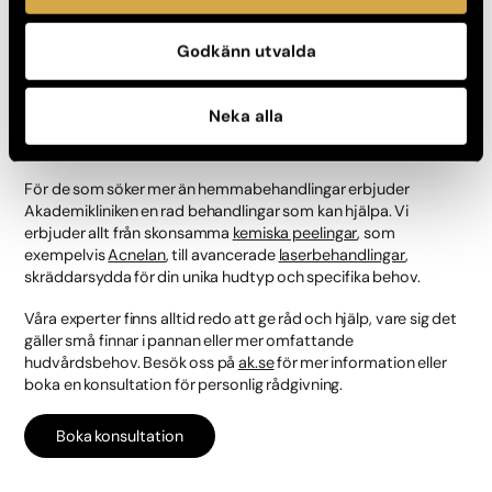
Tänk även på att skydda din hud mot solen och föroreningar,
Godkänn utvalda
eftersom dessa kan bidra till hudproblem. En daglig rutin med
solskydd och antioxidanter kan göra stor skillnad.
Neka alla
Professionella behandlingar
För de som söker mer än hemmabehandlingar erbjuder
Akademikliniken en rad behandlingar som kan hjälpa. Vi
erbjuder allt från skonsamma
kemiska peelingar
, som
exempelvis
Acnelan
, till avancerade
laserbehandlingar
,
skräddarsydda för din unika hudtyp och specifika behov.
Våra experter finns alltid redo att ge råd och hjälp, vare sig det
gäller små finnar i pannan eller mer omfattande
hudvårdsbehov. Besök oss på
ak.se
för mer information eller
boka en konsultation för personlig rådgivning.
Boka konsultation