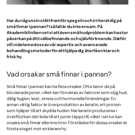
Har du någonsin stått framför spegeln och irriterat dig på
små finnar i pannan? I så fall är du inte ensam. På
Akademikliniken vet vi att även små hudproblem kan ha stor
påverkan på ditt välbefinnande och självförtroende. Därför
vill vi dela med oss av vår expertis och avancerade
behandlingsmetoder för att hjälpa dig återfå en klar och
frisk hy.
Vad orsakar små finnar i pannan?
Små finnar i pannan kan ha flera orsaker. Ofta beror de på
blockerade porer, vilket kan förvärras av faktorer som oljig hud,
dålig hygien, kost, stress och hormonella förändringar. En
annan viktig faktor är överproduktion av keratin, ett protein
som hjälper till att skydda huden. När keratin produceras i
överflöd kan det leda till att porer täpps till, vilket i sin tur kan
orsaka små finnar eller knottror. Förståelse för dessa orsaker är
första steget mot en klarare hy.