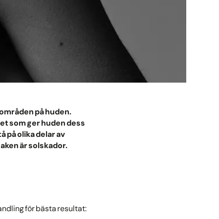
r områden på huden.
tet som ger huden dess
 på olika delar av
aken är solskador.
dling för bästa resultat: