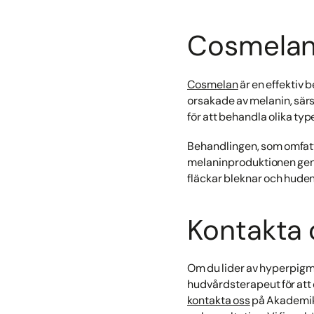
Cosmelan 
Cosmelan
är en effektiv 
orsakade av melanin, särsk
för att behandla olika ty
Behandlingen, som omfat
melaninproduktionen genom 
fläckar bleknar och huden
Kontakta 
Om du lider av hyperpigmen
hudvårdsterapeut för att 
kontakta oss
på Akademikl