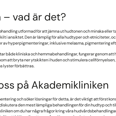
– vad är det?
behandling utformad för att jämna ut hudtonen och minska eller 
ilt i ansiktet. Den är lämplig för alla hudtyper och etniciteter,
per av hyperpigmenteringar, inklusive melasma, pigmentering efte
tar både kliniska och hemmabehandlingar, fungerar genom at
att bryta ner ytskikten i huden och stimulera cellförnyelsen, vi
s lyster förbättras.
oss på Akademikliniken
tering och söker lösningar för detta, är det viktigt att först ko
diskutera den mest lämpliga behandlingen för din hudtyp och till
iniken om du har några frågor kring våra hudvårdsbehandlingar el