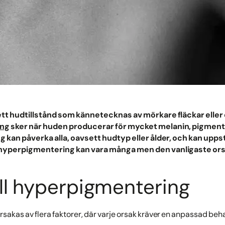
tt hudtillstånd som kännetecknas av mörkare fläckar elle
ing
sker när huden producerar för mycket melanin, pigmen
kan påverka alla, oavsett hudtyp eller ålder, och kan uppstå
l hyperpigmentering kan vara många men den vanligaste ors
ill hyperpigmentering
akas av flera faktorer, där varje orsak kräver en anpassad behan