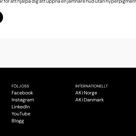
här för att hjälpa dig att uppnå en jämnare hud utan hyperpigmen
FÖLJ OSS
INTERNATIONELLT
Facebook
AK i Norge
Instagram
AK i Danmark
LinkedIn
YouTube
Blogg