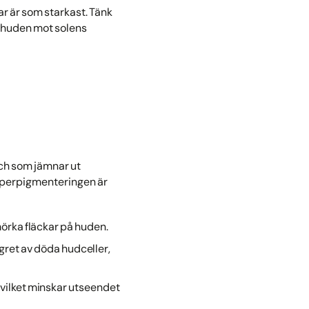
lar är som starkast. Tänk
a huden mot solens
ch som jämnar ut
hyperpigmenteringen är
mörka fläckar på huden.
agret av döda hudceller,
 vilket minskar utseendet