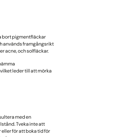
ta bort pigmentfläckar
 och används framgångsrikt
r acne, och solfläckar.
t hämma
lket leder till att mörka
nsultera med en
stånd. Tveka inte att
ler för att boka tid för