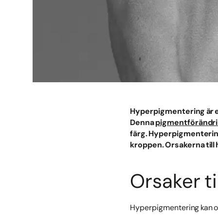
Hyperpigmentering är e
Denna
pigmentförändr
färg. Hyperpigmentering 
kroppen. Orsakerna til
Orsaker t
Hyperpigmentering kan ors