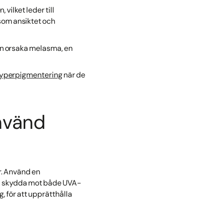
vilket leder till
 som ansiktet och
an orsaka melasma, en
hyperpigmentering
när de
använd
r. Använd en
ka skydda mot både UVA-
, för att upprätthålla