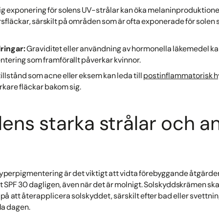
ig exponering för solens UV-strålar kan öka melaninproduktionen, 
ersfläckar, särskilt på områden som är ofta exponerade för solen
ringar:
Graviditet eller användning av hormonella läkemedel k
tering som framförallt påverkar kvinnor.
tillstånd som acne eller eksem kan leda till
postinflammatorisk 
rkare fläckar bakom sig.
lens starka strålar och 
 hyperpigmentering är det viktigt att vidta förebyggande åtgärde
SPF 30 dagligen, även när det är molnigt. Solskyddskrämen s
å att återapplicera solskyddet, särskilt efter bad eller svettning
la dagen.