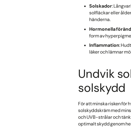
Solskador
: Långvar
solfläckar eller åld
händerna.
Hormonella föränd
form av hyperpigmen
Inflammation
: Hud
läker och lämnar mö
Undvik so
solskydd
För att minska risken för
solskyddskräm med minst 
och UVB-strålar och tänk p
optimalt skydd genom he