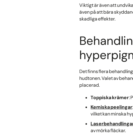
Viktigt är även att undvika
även på att bära skyddand
skadliga effekter.
Behandlin
hyperpig
Det finns flera behandli
hudtonen. Valet av behan
placerad.
Toppiska krämer
: 
Kemiska peelingar
vilket kan minska h
Laserbehandlinga
av mörka fläckar.