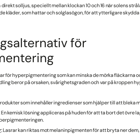
 direkt solljus, speciellt mellan klockan 10 och 16 när solens strå
e kläder, som hattar och solglasögon, för att ytterligare skydd
gsalternativ för
mentering
ngar för hyperpigmentering som kan minska de mörka fläckarna o
dling beror på orsaken, svårighetsgraden och var på kroppen 
Produkter som innehåller ingredienser som hjälper till att bleka 
: En kemisk lösning appliceras på huden för att ta bort det övre l
yperpigmenteringen.
r
: Lasrar kan riktas mot melaninpigmenten för att bryta ner dem,