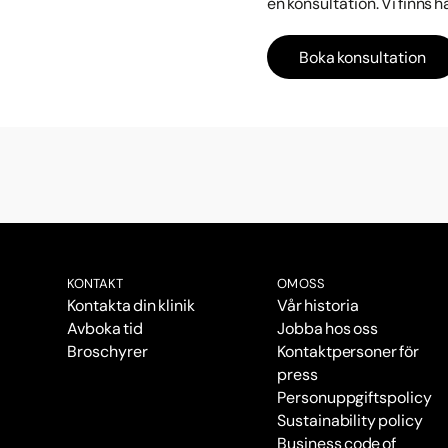
en konsultation. Vi finns 
Boka konsultation
KONTAKT
OM OSS
Kontakta din klinik
Vår historia
Avboka tid
Jobba hos oss
Broschyrer
Kontaktpersoner för
press
Personuppgiftspolicy
Sustainability policy
Business code of