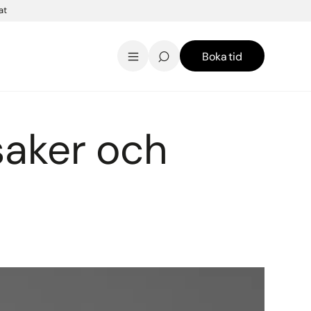
at
Boka tid
AK Skincare webbshop
Kontakt
English
saker och