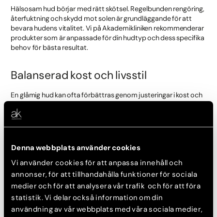
Hälsosam hud börjar med rätt skötsel. Regelbunden rengöring,
återfuktning och skydd mot solen är grundläggande för att
bevara hudens vitalitet. Vi på Akademikliniken rekommenderar
produkter som är anpassade för din hudtyp och dess specifika
behov för bästa resultat.
Balanserad kost och livsstil
En glåmig hud kan ofta förbättras genom justeringar i kost och
livsstil. En balanserad diet rik på antioxidanter, tillräckligt med
vattenintag och adekvat sömn är avgörande för hudens hälsa.
Vi på Akademikliniken tror på en helhetssyn där både yttre och
inre faktorer spelar stor roll för din huds välbefinnande.
Denna webbplats använder cookies
Skräddarsydda hudvårdsrutiner
Vi använder cookies för att anpassa innehåll och
annonser, för att tillhandahålla funktioner för sociala
Varje hud är unik och kräver individuell omvårdnad. Våra
medier och för att analysera vår trafik och för att föra
experter hjälper dig att utforma en personlig hudvårdsrutin
statistik. Vi delar också information om din
som passar just din hudtyp. Vi erbjuder även rådgivning om hur
användning av vår webbplats med våra sociala medier,
du kan integrera dessa rutiner i din dagliga livsstil för optimala