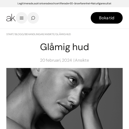
Legitimerade, auktoriserade och certifierade
30-års erfarenhet
Naturliga resultat
Boka tid
START
/
BLOGG
/
BEHANDLINGAR
/
ANSIKTE
/
GLÅMIG HUD
Glåmig hud
20 februari, 2024
Ansikte