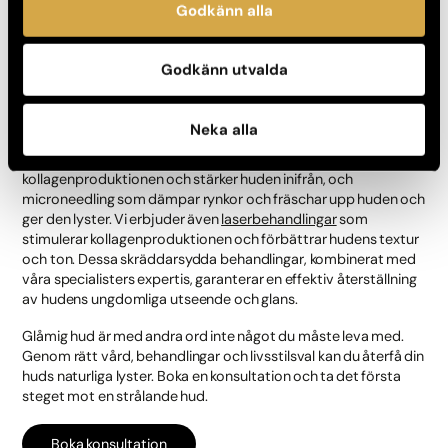
hud och ger råd om den bästa vårdplanen.
Godkänn alla
För de som söker mer intensiva lösningar finns avancerade
behandlingar för att effektivt bekämpa glåmig hud. Våra
Godkänn utvalda
specialister använder sig av de senaste teknikerna inom
estetisk och rekonstruktiv plastikkirurgi samt
injektionsbehandlingar. Bland våra behandlingar finns bland
Neka alla
annat
kemisk peeling
som rengör på djupet och förnyar huden,
Dermapen
som är en fraktionerad nålbehandling som ökar
kollagenproduktionen och stärker huden inifrån, och
microneedling som dämpar rynkor och fräschar upp huden och
ger den lyster. Vi erbjuder även
laserbehandlingar
som
stimulerar kollagenproduktionen och förbättrar hudens textur
och ton. Dessa skräddarsydda behandlingar, kombinerat med
våra specialisters expertis, garanterar en effektiv återställning
av hudens ungdomliga utseende och glans.
Glåmig hud är med andra ord inte något du måste leva med.
Genom rätt vård, behandlingar och livsstilsval kan du återfå din
huds naturliga lyster. Boka en konsultation och ta det första
steget mot en strålande hud.
Boka konsultation