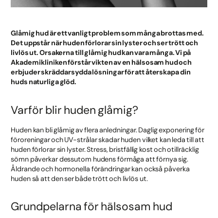
Glåmig hud är ett vanligt problem som många brottas med.
Det uppstår när huden förlorar sin lyster och ser trött och
livlös ut. Orsakerna till glåmig hud kan vara många. Vi på
Akademikliniken förstår vikten av en hälsosam hud och
erbjuder skräddarsydda lösningar för att återskapa din
huds naturliga glöd.
Varför blir huden glåmig?
Huden kan bli glåmig av flera anledningar. Daglig exponering för
föroreningar och UV-strålar skadar huden vilket kan leda till att
huden förlorar sin lyster. Stress, bristfällig kost och otillräcklig
sömn påverkar dessutom hudens förmåga att förnya sig.
Åldrande och hormonella förändringar kan också påverka
huden så att den ser både trött och livlös ut.
Grundpelarna för hälsosam hud