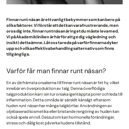
Finnar runt näsan är ett vanligt bekymmer som kan bero på
olika faktorer. Vi förstår att det kan vara frustrerande, men
oroa dig inte, finnar runt näsan är inget du måste leva med.
Vi på Akademikliniken är här för att ge dig vägledning och
insikt i detta ämne. Låt oss ta reda på varför finnarna dyker
upp och vilka effektiva behandlingsalternativ som finns
tillgängliga.
Varför får man finnar runt näsan?
En av de främsta orsakerna till finnar runt näsan är fet hy, vilket
innebär en överproduktion av talg. Denna överflödiga
talgproduktion kan i sin tur orsaka igentäppta porer och leda till
inflammation. Detta område är särskilt känsligt eftersom
huden runt näsan har många talgkörtlar. Användningen av
oljebaserad kosmetika eller bristande rengöring av huden kan
också spela en roll. Dessutom kan hormonella förändringar,
stress och dålig kost påverka hudens tillstånd.