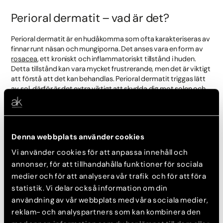
Perioral dermatit – vad är det?
Perioral dermatit är en hudåkomma som ofta karakteriseras av
finnar runt näsan och mungiporna. Det anses vara en form av
rosacea
, ett kroniskt och inflammatoriskt tillstånd i huden.
Detta tillstånd kan vara mycket frustrerande, men det är viktigt
att förstå att det kan behandlas. Perioral dermatit triggas lätt
av sol, därför är det extra viktigt att skydda dig mot solen och
använda bra solskydd. Tillståendet kan även vara kopplat till
användningen av vissa hudvårdsprodukter, vilket gör det ännu
viktigare att konsultera en hudläkare för korrekt diagnos och
behandling. Andra yttre faktorer är stress, koffein och
Denna webbplats använder cookies
läkemedel.
Vi använder cookies för att anpassa innehåll och
Ett tecken på Perioral dermatit är att finnarna kommer i skov
annonser, för att tillhandahålla funktioner för sociala
och är av mer inflammatoriskt slag. Men de kan även te sig som
medier och för att analysera vår trafik och för att föra
vanliga finnar runt näsa och mun, eller som knottror och
rodnader.
statistik. Vi delar också information om din
användning av vår webbplats med våra sociala medier,
reklam- och analyspartners som kan kombinera den
Hur får man bort finnar runt näsan?