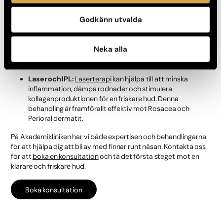
behandlingsplan som passar dina individuella behov. Följande
behandlingar är effektiva mot just finnar runt näsan:
Godkänn utvalda
Kemisk peeling
:
Acnelan
är en kemisk peel som är
effektiv när det kommer till att avlägsna döda hudceller,
Neka alla
öppna upp tilltäppta porer, motverka inflammation och
finnar.
Laser och IPL:
Laserterapi
kan hjälpa till att minska
inflammation, dämpa rodnader och stimulera
kollagenproduktionen för en friskare hud. Denna
behandling är framförallt effektiv mot Rosacea och
Perioral dermatit.
På Akademikliniken har vi både expertisen och behandlingarna
för att hjälpa dig att bli av med finnar runt näsan. Kontakta oss
för att
boka en konsultation
och ta det första steget mot en
klarare och friskare hud.
Boka konsultation