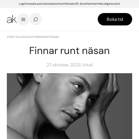
Legitimerade, auktoriserade och certifierade
30-års erfarenhet
Naturliga resultat
Boka tid
START
/
BLOGG
/
HUD
/
FINNAR RUNT NÄSAN
Finnar runt näsan
27 oktober, 2023
Hud