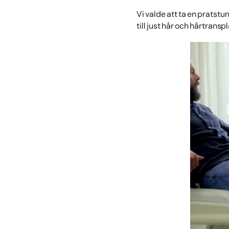
Vi valde att ta en pratst
till just hår och hårtransp