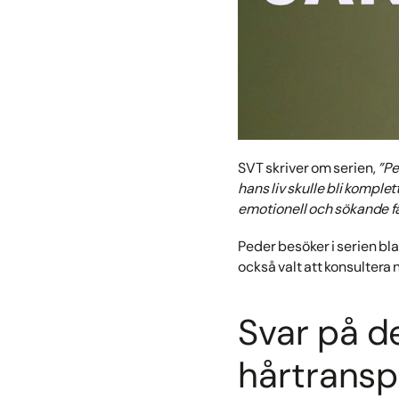
SVT skriver om serien,
”Pe
hans liv skulle bli komplet
emotionell och sökande färd
Peder besöker i serien b
också valt att konsultera
Svar på d
hårtransp