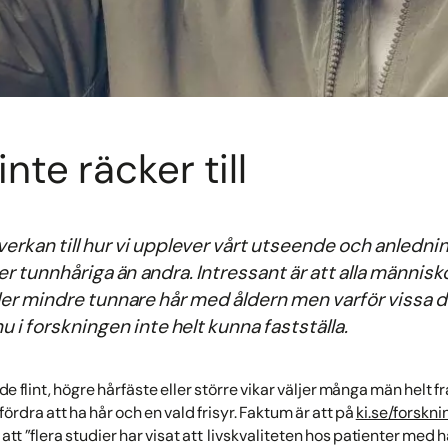
inte räcker till
verkan till hur vi upplever vårt utseende och anledninga
mer tunnhåriga än andra. Intressant är att alla männi
ller mindre tunnare hår med åldern men varför vissa 
 i forskningen inte helt kunna fastställa.
 flint, högre hårfäste eller större vikar väljer många män helt fra
e fördra att ha hår och en vald frisyr. Faktum är att på
ki.se/forskni
att ”flera studier har visat att livskvaliteten hos patienter med h