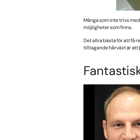
Många som inte trivs med s
möjligheter som finns.
Det allra bästa för att få
tilltagande hårväxt är att
Fantastisk