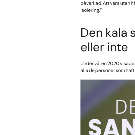
påverkad. Att vara utan h
isolering.”
Den kala 
eller inte
Under våren 2020 visade 
alla de personer som haft d