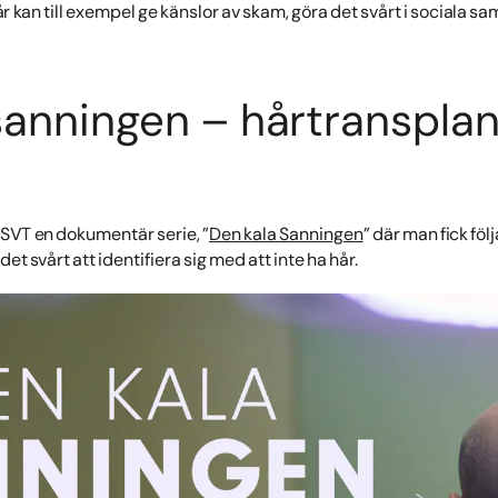
år kan till exempel ge känslor av skam, göra det svårt i sociala
sanningen – hårtransplan
SVT en dokumentär serie, ”
Den kala Sanningen
” där man fick fö
et svårt att identifiera sig med att inte ha hår.