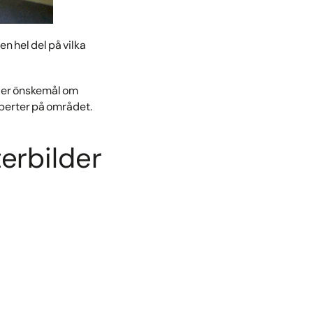
n hel del på vilka
äller önskemål om
xperter på området.
terbilder