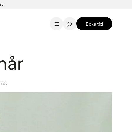
at
Boka tid
AK Skincare webbshop
Kontakt
English
hår
 FAQ