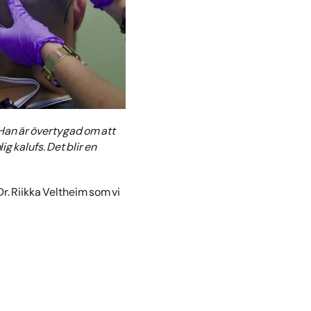
 Han är övertygad om att
g kalufs. Det blir en
 Dr. Riikka Veltheim som vi