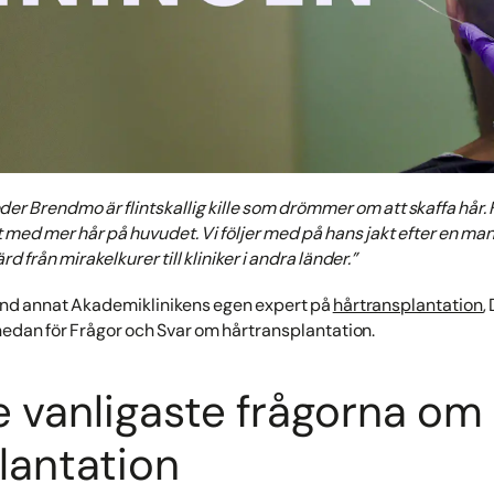
der Brendmo är flintskallig kille som drömmer om att skaffa hår.
t med mer hår på huvudet. Vi följer med på hans jakt efter en manli
 från mirakelkurer till kliniker i andra länder.”
land annat Akademiklinikens egen expert på
hårtransplantation
,
 nedan för Frågor och Svar om hårtransplantation.
e vanligaste frågorna om
lantation