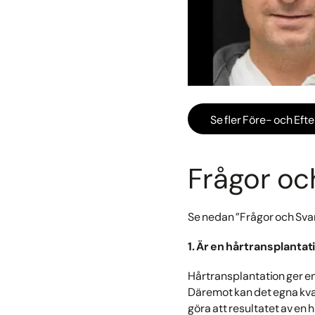
Se fler Före- och Eft
Frågor oc
Se nedan ”Frågor och Svar”
1. Är en hårtransplantat
Hårtransplantation ger en
Däremot kan det egna kvar
göra att resultatet av en 