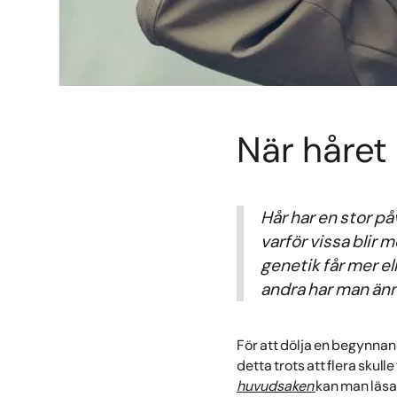
När håret 
Hår har en stor på
varför vissa blir 
genetik får mer e
andra har man ännu
För att dölja en begynnande
detta trots att flera skull
huvudsaken
kan man läsa 