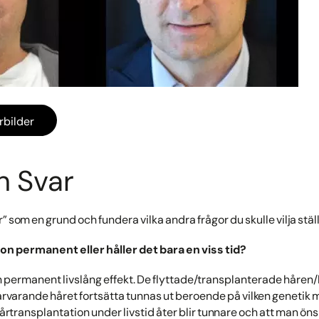
erbilder
h Svar
 som en grund och fundera vilka andra frågor du skulle vilja stäl
ion permanent eller håller det bara en viss tid?
 permanent livslång effekt. De flyttade/transplanterade håren/hå
varande håret fortsätta tunnas ut beroende på vilken genetik man
hårtransplantation under livstid åter blir tunnare och att man öns