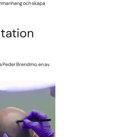
 sammanhang och skapa
tation
lja Peder Brendmo, en av