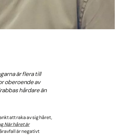
rna är flera till
skor oberoende av
drabbas hårdare än
nkt att raka av sig håret,
ng
När håret är
åravfall är negativt