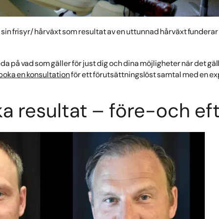
in frisyr/ hårväxt som resultat av en uttunnad hårväxt funderar e
 reda på vad som gäller för just dig och dina möjligheter när det g
boka en konsultation
för ett förutsättningslöst samtal med en e
a resultat – före-och ef