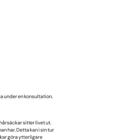
la under en konsultation.
rsäckar sitter livet ut.
 har. Detta kan i sin tur
kar göra ytterligare