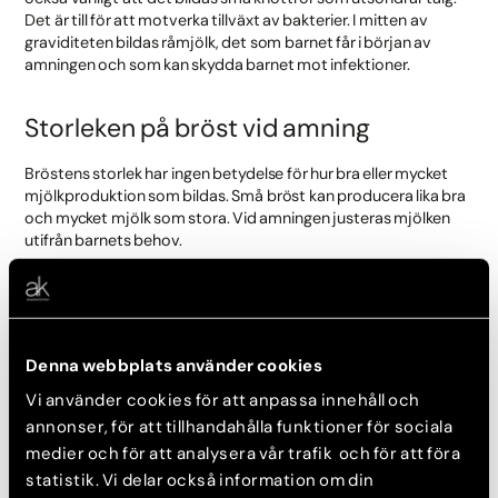
Det är till för att motverka tillväxt av bakterier. I mitten av
graviditeten bildas råmjölk, det som barnet får i början av
amningen och som kan skydda barnet mot infektioner.
Storleken på bröst vid amning
Bröstens storlek har ingen betydelse för hur bra eller mycket
mjölkproduktion som bildas. Små bröst kan producera lika bra
och mycket mjölk som stora. Vid amningen justeras mjölken
utifrån barnets behov.
Ibland kan det ena bröstet upplevas större än det andra kan
det bero på att barnet har ett bättre amningsgrepp eller att
barnet alltid får börja med det ena bröstet framför det andra.
Det kan vara bra att variera vilket bröst som barnet börjar äta
Denna webbplats använder cookies
ifrån, men också barnets position för att få en jämnare
mjölkproduktion.
Vi använder cookies för att anpassa innehåll och
annonser, för att tillhandahålla funktioner för sociala
Många gånger kan mjölkproduktionen ha överstimulerats och
medier och för att analysera vår trafik och för att föra
brösten upplevas ömma och hårda. Då har du troligtvis fått
statistik. Vi delar också information om din
mjölkstockning. Prova att låta barnet amma brösten eller