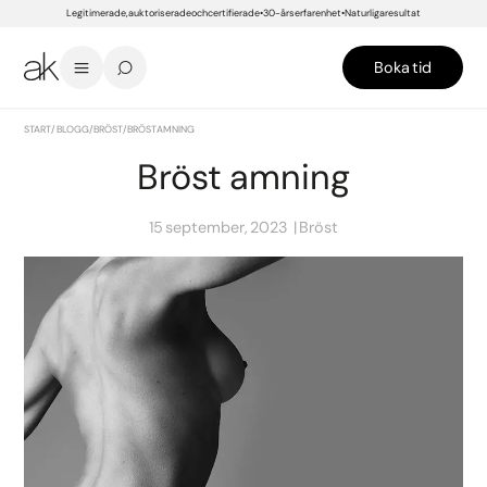
Legitimerade, auktoriserade och certifierade
30-års erfarenhet
Naturliga resultat
Boka tid
START
/
BLOGG
/
BRÖST
/
BRÖST AMNING
Bröst amning
15 september, 2023
Bröst