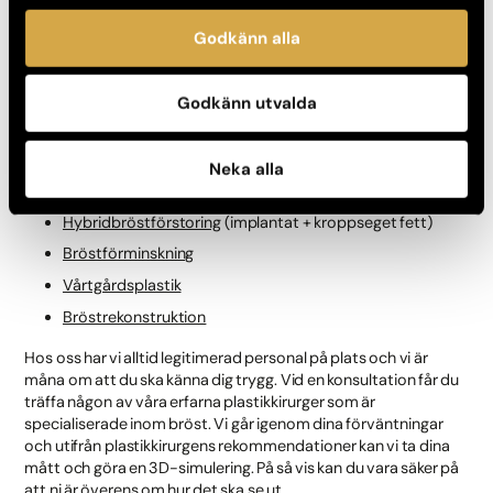
bröst
och du kan kontakta oss för att förstå vilka förväntningar
som är realistiska.
Godkänn alla
Du kan komma till oss om du är ute efter någon av följande
bröstoperation eller vill få konsultation på vad som skulle
Godkänn utvalda
passa dig bäst:
Bröstlyft
Neka alla
Bröstförstoring
Hybridbröstförstoring
(implantat + kroppseget fett)
Bröstförminskning
Vårtgårdsplastik
Bröstrekonstruktion
Hos oss har vi alltid legitimerad personal på plats och vi är
måna om att du ska känna dig trygg. Vid en konsultation får du
träffa någon av våra erfarna plastikkirurger som är
specialiserade inom bröst. Vi går igenom dina förväntningar
och utifrån plastikkirurgens rekommendationer kan vi ta dina
mått och göra en 3D-simulering. På så vis kan du vara säker på
att ni är överens om hur det ska se ut.