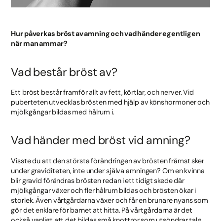
Hur påverkas bröst av amning och vad händer egentligen
när man ammar?
Vad består bröst av?
Ett bröst består framför allt av fett, körtlar, och nerver. Vid
puberteten utvecklas brösten med hjälp av könshormoner och
mjölkgångar bildas med hålrum i.
Vad händer med bröst vid amning?
Visste du att den största förändringen av brösten främst sker
under graviditeten, inte under själva amningen? Om en kvinna
blir gravid förändras brösten redan i ett tidigt skede där
mjölkgångar växer och fler hålrum bildas och brösten ökar i
storlek. Även vårtgårdarna växer och får en brunare nyans som
gör det enklare för barnet att hitta. På vårtgårdarna är det
också vanligt att det bildas små knottror som utsöndrar talg.