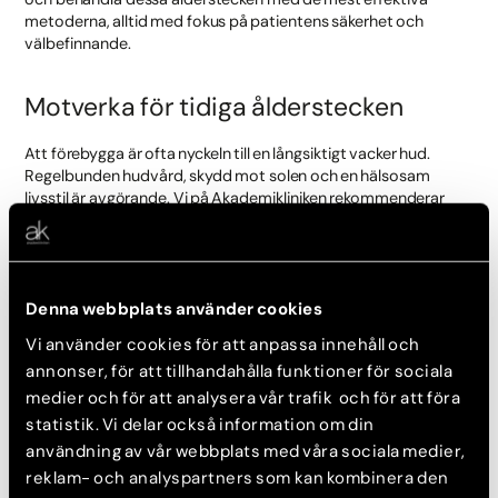
metoderna, alltid med fokus på patientens säkerhet och
välbefinnande.
Motverka för tidiga ålderstecken
Att förebygga är ofta nyckeln till en långsiktigt vacker hud.
Regelbunden hudvård, skydd mot solen och en hälsosam
livsstil är avgörande. Vi på Akademikliniken rekommenderar
också regelbundna konsultationer för att upptäcka och
behandla tidiga tecken på åldrande, vilket hjälper till att bevara
hudens naturliga skönhet.
För att motverka tidiga ålderstecken är det viktigt att välja
Denna webbplats använder cookies
hudvårdsprodukter som stödjer och underhåller hudens hälsa.
Vi använder cookies för att anpassa innehåll och
Här är några typer av produkter som är effektiva:
annonser, för att tillhandahålla funktioner för sociala
Solkräm
: Dagligt skydd mot solens skadliga UV-strålar är
medier och för att analysera vår trafik och för att föra
avgörande. Använd en solkräm med hög SPF varje dag,
statistik. Vi delar också information om din
även under molniga dagar.
användning av vår webbplats med våra sociala medier,
Fuktgivande krämer:
Återfuktande hudvård med
reklam- och analyspartners som kan kombinera den
hyaluronsyra, glycerin eller ceramider är nyckeln till att