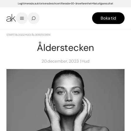
Legitimerade, auktoriserade och certifierade
30-års erfarenhet
Naturliga resultat
Boka tid
START
/
BLOGG
/
HUD
/
ÅLDERSTECKEN
Ålderstecken
20 december, 2023
Hud