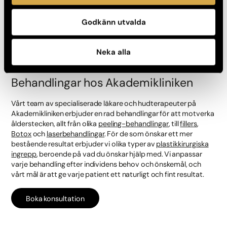
bekämpa mörka ringar och fina linjer.
Godkänn utvalda
Kom ihåg att alltid välja produkter som passar din hudtyp och
hudens specifika behov. Det är också viktigt att vara
konsekvent med din hudvårdsrutin och ge produkterna tid att
Neka alla
verka.
Behandlingar hos Akademikliniken
Vårt team av specialiserade läkare och hudterapeuter på
Akademikliniken erbjuder en rad behandlingar för att motverka
ålderstecken, allt från olika
peeling-behandlingar
, till
fillers
,
Botox
och
laserbehandlingar
. För de som önskar ett mer
bestående resultat erbjuder vi olika typer av
plastikkirurgiska
ingrepp
, beroende på vad du önskar hjälp med. Vi anpassar
varje behandling efter individens behov och önskemål, och
vårt mål är att ge varje patient ett naturligt och fint resultat.
Boka konsultation