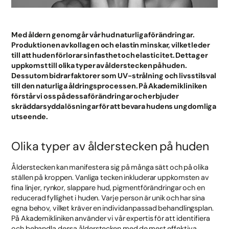
Med åldern genomgår vår hud naturliga förändringar.
Produktionen av kollagen och elastin minskar, vilket leder
till att huden förlorar sin fasthet och elasticitet. Detta ger
uppkomst till olika typer av ålderstecken på huden.
Dessutom bidrar faktorer som UV-strålning och livsstilsval
till den naturliga åldringsprocessen. På Akademikliniken
förstår vi oss på dessa förändringar och erbjuder
skräddarsydda lösningar för att bevara hudens ungdomliga
utseende.
Olika typer av ålderstecken på huden
Ålderstecken kan manifestera sig på många sätt och på olika
ställen på kroppen. Vanliga tecken inkluderar uppkomsten av
fina linjer, rynkor, slappare hud, pigmentförändringar och en
reducerad fyllighet i huden. Varje person är unik och har sina
egna behov, vilket kräver en individanpassad behandlingsplan.
På Akademikliniken använder vi vår expertis för att identifiera
och behandla dessa ålderstecken med de mest effektiva