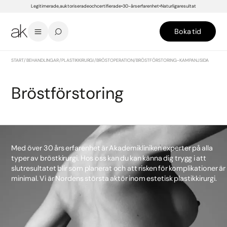
Legitimerade, auktoriserade och certifierade
30-års erfarenhet
Naturliga resultat
Boka tid
START
/
BEHANDLINGAR
/
PLASTIKKIRURGI
/
BRÖSTOPERATION
/
BRÖSTFÖRSTORING- KAMPANJSIDA
Bröstförstoring
Med över 30 års erfarenhet är Akademikliniken experter på alla
typer av bröstkirurgi. Hos oss kan du kan känna dig trygg i att
slutresultatet blir som planerat och att risken för komplikationer är
minimal. Vi är Nordens största aktör inom estetisk plastikkirurgi.