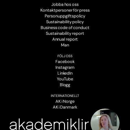
Jobba hos oss
Kontaktpersoner för press
Personuppgiftspolicy
Sustainability policy
Business code of conduct
Sustainability report
Annual report
Man
FÖLJ OSS
Facebook
Instagram
LinkedIn
YouTube
Blogg
INTERNATIONELLT
AK i Norge
AK i Danmark