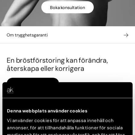
Boka konsultation
Om trygghetsgaranti
En bröstförstoring kan förändra,
återskapa eller korrigera
Boka konsultation
Idag går det att förändra bröst på kirurgisk väg till ett mycket
vackert naturligt resultat. En bröstförstoring görs ofta för att
förbättra bröstens form och storlek. Många kvinnor upplever
Denna webbplats använder cookies
också att brösten förlorar i spänst, volym och fasthet med
Vi använder cookies för att anpassa innehåll och
åren.
annonser, för att tillhandahålla funktioner för sociala
Det här gör vi bra:
medier och för att analysera vår trafik och för att föra