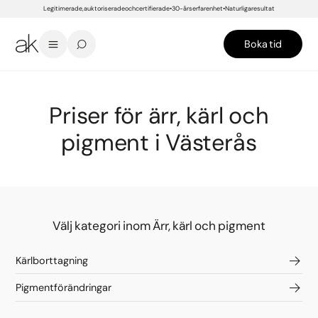
Legitimerade, auktoriserade och certifierade
30-års erfarenhet
Naturliga resultat
Boka tid
START
/
PRISER
/
VÄSTERÅS
/
HUD- OCH KROPPSBEHANDLINGAR
/
ÄRR, KÄRL OCH PIGMENT
Priser för ärr, kärl och
pigment i Västerås
Välj kategori inom Ärr, kärl och pigment
Kärlborttagning
Pigmentförändringar