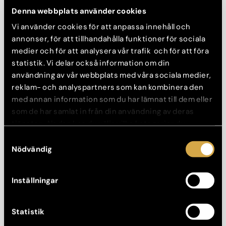
Denna webbplats använder cookies
Konsultation görs innan behandling.
Vi använder cookies för att anpassa innehåll och
Konsultation: 350 kr
annonser, för att tillhandahålla funktioner för sociala
Behandling från: 2 000 kr
medier och för att analysera vår trafik och för att föra
statistik. Vi delar också information om din
Boka konsultation
användning av vår webbplats med våra sociala medier,
reklam- och analyspartners som kan kombinera den
med annan information som du har lämnat till dem eller
som de har samlat in från din användning av deras
Borttagning av synliga kärl
tjänster. Nedan kan du välja vilka kategorier du
samtycker till och under ”Visa detaljer” hittar du även
Samtyckesval
Läs mer
mer information om hur varje kategori används.
Nödvändig
Konsultation görs innan behandling.
Konsultation: 350 kr
Inställningar
Behandling från: 1 600 kr
Statistik
Boka konsultation