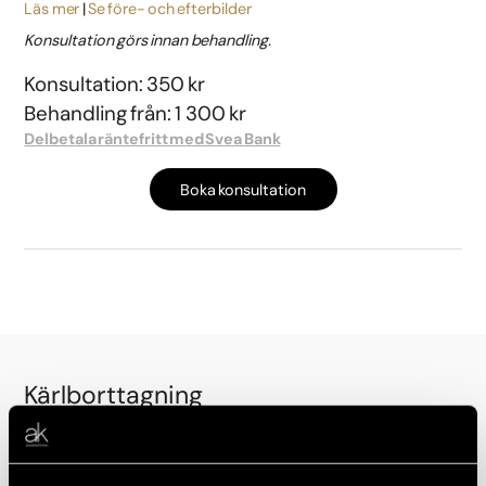
Läs mer
Se före- och efterbilder
Konsultation görs innan behandling.
Konsultation: 350 kr
Behandling från: 1 300 kr
Delbetala räntefritt med Svea Bank
Boka konsultation
Kärlborttagning
Ådernät på ben med Yag-laser
Läs mer