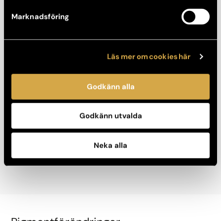
Marknadsföring
Kärllaser Rosacea
Läs mer om cookies här
Läs mer
Konsultation görs innan behandling.
Godkänn alla
Konsultation: 350 kr
Behandling från: 1 600 kr
Godkänn utvalda
Boka konsultation
Neka alla