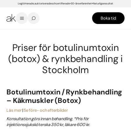
Legitimerade, auktoriserade och certifierade
30-års erfarenhet
Naturliga resultat
Boka tid
START
/
PRISER
/
STOCKHOLM
/
INJEKTIONER
/
BOTULINUMTOXIN (BOTOX) & RYNKBEHANDLING
Priser för botulinumtoxin
(botox) & rynkbehandling i
Stockholm
Botulinumtoxin / Rynkbehandling
– Käkmuskler (Botox)
Läs mer
Se före- och efterbilder
Konsultation görs innan behandling. *Pris för
injektionssjuksköterska 350 kr, läkare 600 kr.