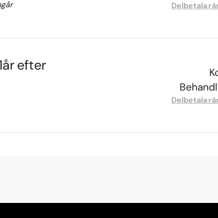
ngår
Delbetala rä
år efter
K
Behandli
Delbetala rä