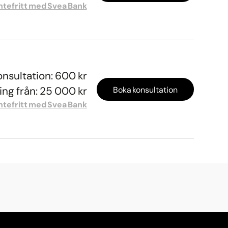
ntefritt med Svea Bank
onsultation: 600 kr
ng från: 25 000 kr
Boka konsultation
ntefritt med Svea Bank