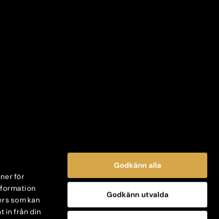
Godkänn alla
oner för
information
Godkänn utvalda
ers som kan
 in från din