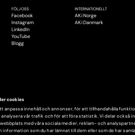
FÖLJ OSS
INTERNATIONELLT
Facebook
AK i Norge
Instagram
AK i Danmark
LinkedIn
YouTube
Blogg
er cookies
t anpassa innehåll och annonser, för att tillhandahålla funkti
 analysera vår trafik och för att föra statistik. Vi delar också 
 webbplats med våra sociala medier, reklam- och analyspartn
nformation som du har lämnat till dem eller som de har samlat