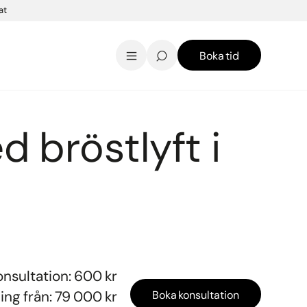
at
Boka tid
AK Skincare webbshop
Kontakt
English
d bröstlyft i
onsultation: 600 kr
ng från: 79 000 kr
Boka konsultation