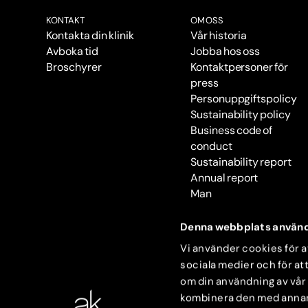
KONTAKT
OM OSS
Kontakta din klinik
Vår historia
Avboka tid
Jobba hos oss
Broschyrer
Kontaktpersoner för
press
Personuppgiftspolicy
Sustainability policy
Business code of
conduct
Sustainability report
Annual report
Man
Denna webbplats använd
Vi använder cookies för at
sociala medier och för att
om din användning av vår
kombinera den med annan i