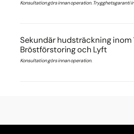
Konsultation görs innan operation. Trygghetsgaranti i
Sekundär hudsträckning inom 1
Bröstförstoring och Lyft
Konsultation görs innan operation.