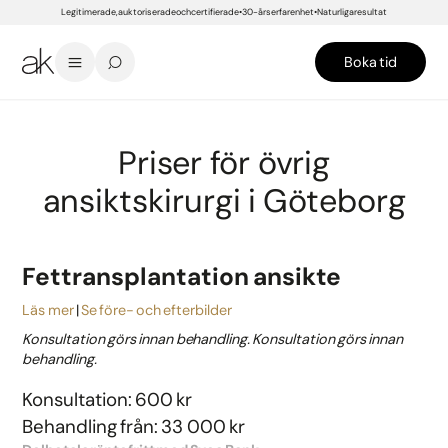
Legitimerade, auktoriserade och certifierade
30-års erfarenhet
Naturliga resultat
Boka tid
START
/
PRISER
/
GÖTEBORG
/
PLASTIKKIRURGI
/
ANSIKTE
/
ÖVRIG ANSIKTSKIRURGI
Priser för övrig
ansiktskirurgi i Göteborg
Fettransplantation ansikte
Läs mer
Se före- och efterbilder
Konsultation görs innan behandling. Konsultation görs innan
behandling.
Konsultation: 600 kr
Behandling från: 33 000 kr