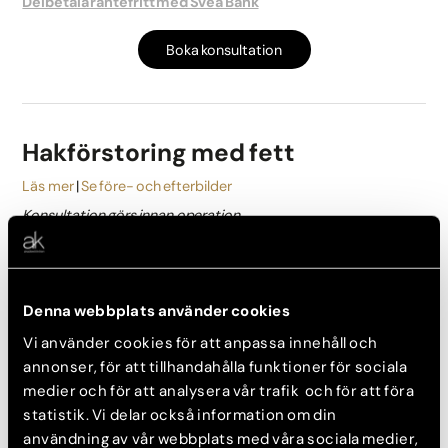
Delbetala räntefritt med Svea Bank
Boka konsultation
Hakförstoring med fett
Läs mer
Se före- och efterbilder
Konsultation görs innan operation.
Konsultation: 600 kr
Behandling från: 33 000 kr
Delbetala räntefritt med Svea Bank
Denna webbplats använder cookies
Vi använder cookies för att anpassa innehåll och
Boka konsultation
annonser, för att tillhandahålla funktioner för sociala
medier och för att analysera vår trafik och för att föra
statistik. Vi delar också information om din
användning av vår webbplats med våra sociala medier,