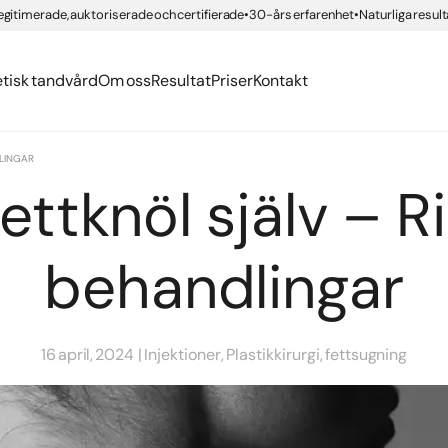
erättelser
org
egitimerade, auktoriserade och certifierade
30-års erfarenhet
Naturliga result
ngar med compositematerial
ning IPL
er
ing
Health
nden
 tandvård
g Brilliant Smile
etisk tandvård
Om oss
Resultat
Priser
Kontakt
DLINGAR
fettknöl själv – R
behandlingar
16 april, 2024
Injektioner, Plastikkirurgi, fettsugning