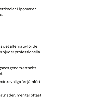
ettknölar. Lipomer är
e.
 det alternativ för de
 erbjuder professionella
gsnas genom ett snitt
t.
indre synliga ärr jämfört
tvävnaden, men tar oftast