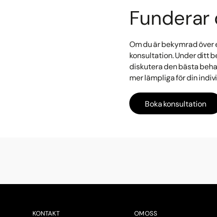
Funderar d
Om du är bekymrad över en
konsultation. Under ditt 
diskutera den bästa behan
mer lämpliga för din indiv
Boka konsultation
KONTAKT
OM OSS