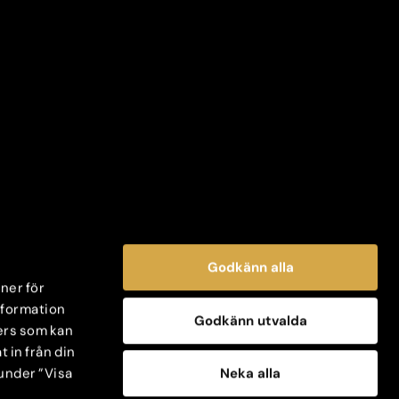
Godkänn alla
oner för
information
Godkänn utvalda
ers som kan
 in från din
Neka alla
 under ”Visa