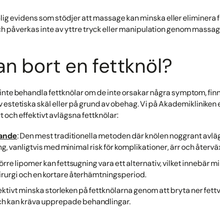
lig evidens som stödjer att massage kan minska eller eliminera f
och påverkas inte av yttre tryck eller manipulation genom massag
an bort en fettknöl?
inte behandla fettknölar om de inte orsakar några symptom, finns
 estetiska skäl eller på grund av obehag. Vi på Akademikliniken
t och effektivt avlägsna fettknölar:
nande
: Den mest traditionella metoden där knölen noggrant avlä
, vanligtvis med minimal risk för komplikationer, ärr och återväx
törre lipomer kan fettsugning vara ett alternativ, vilket innebär m
irurgi och en kortare återhämtningsperiod.
fektivt minska storleken på fettknölarna genom att bryta ner fet
och kan kräva upprepade behandlingar.