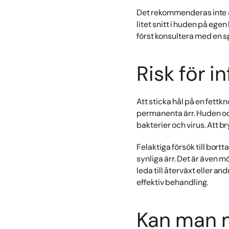
Det rekommenderas inte att
litet snitt i huden på ege
först konsultera med en s
Risk för i
Att sticka hål på en fettk
permanenta ärr. Huden och
bakterier och virus. Att br
Felaktiga försök till bort
synliga ärr. Det är även mö
leda till återväxt eller a
effektiv behandling.
Kan man m