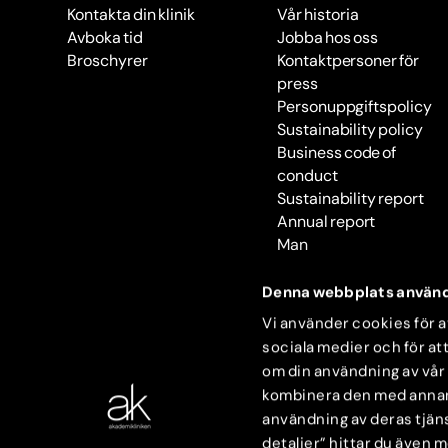
Kontakta din klinik
Vår historia
Avboka tid
Jobba hos oss
Broschyrer
Kontaktpersoner för
press
Personuppgiftspolicy
Sustainability policy
Business code of
conduct
Sustainability report
Annual report
Man
Denna webbplats använd
Vi använder cookies för at
sociala medier och för att
om din användning av vår
kombinera den med annan i
användning av deras tjäns
detaljer” hittar du även 