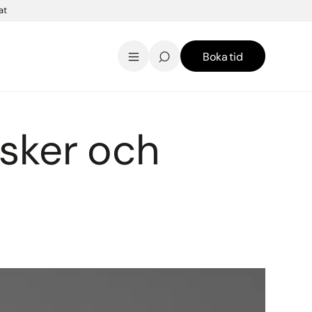
at
Boka tid
AK Skincare webbshop
Kontakt
English
isker och