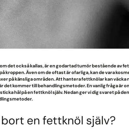
m som det också kallas, är en godartad tumör bestående av f
på kroppen. Även om de oftast är ofarliga, kan de vara kosme
xer på känsliga områden. Att hantera fettknölar kan väcka
är det kommer till behandlingsmetoder. En vanlig fråga är om 
r sticka hål på en fettknöl själv. Nedan ger vi dig svaret på d
dlingsmetoder.
 bort en fettknöl själv?