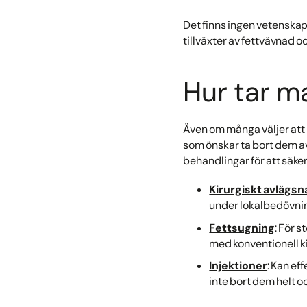
Det finns ingen vetenskap
tillväxter av fettvävnad 
Hur tar m
Även om många väljer att 
som önskar ta bort dem av
behandlingar för att säker
Kirurgiskt avlägs
under lokalbedövning
Fettsugning
: För s
med konventionell k
Injektioner
: Kan ef
inte bort dem helt 