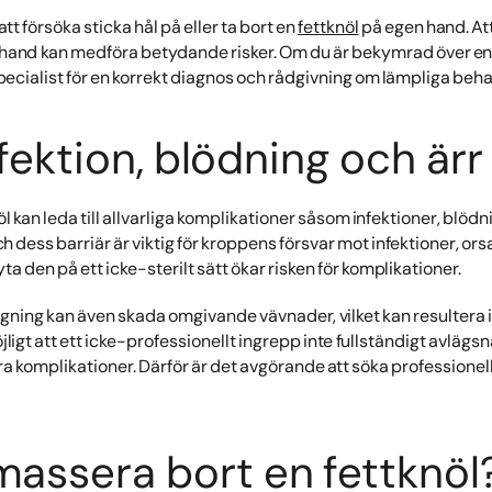
 försöka sticka hål på eller ta bort en
fettknöl
på egen hand. Att 
n hand kan medföra betydande risker. Om du är bekymrad över en fe
pecialist för en korrekt diagnos och rådgivning om lämpliga beha
nfektion, blödning och ärr
nöl kan leda till allvarliga komplikationer såsom infektioner, blöd
 dess barriär är viktig för kroppens försvar mot infektioner, or
yta den på ett icke-sterilt sätt ökar risken för komplikationer.
tagning kan även skada omgivande vävnader, vilket kan resultera i
jligt att ett icke-professionellt ingrepp inte fullständigt avlägsn
ndra komplikationer. Därför är det avgörande att söka professionel
assera bort en fettknöl