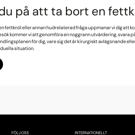
u på att ta bort en fett
 fettknöl eller annan hudrelaterad fråga uppmanar vi dig att ko
besök kommer vi att genomföra en noggrann utvärdering, svara på
dlingsplanen för dig, vare sig det är kirurgiskt avlägsnande el
iduella situation.
FÖLJ OSS
INTERNATIONELLT