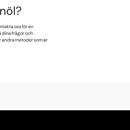
knöl?
ntakta oss för en
 dina frågor och
ler andra metoder som är