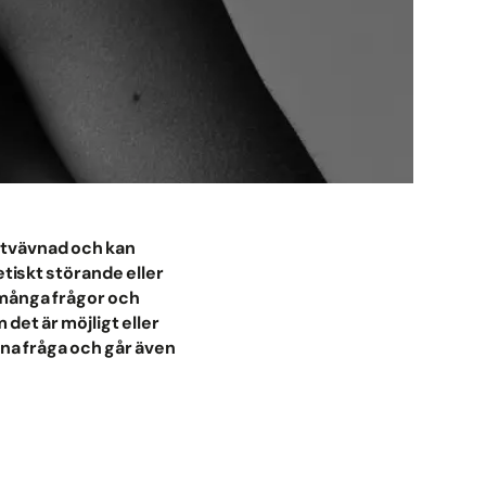
ettvävnad och kan
tiskt störande eller
 många frågor och
det är möjligt eller
enna fråga och går även