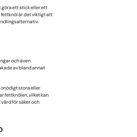
göra ett stick eller ett
ttknöl är det viktigt att
ndlingsalternativ.
ningar och även
sakade av bland annat
 onödigt stora eller
ar fettknölen, vilket kan
l vård för säker och
?