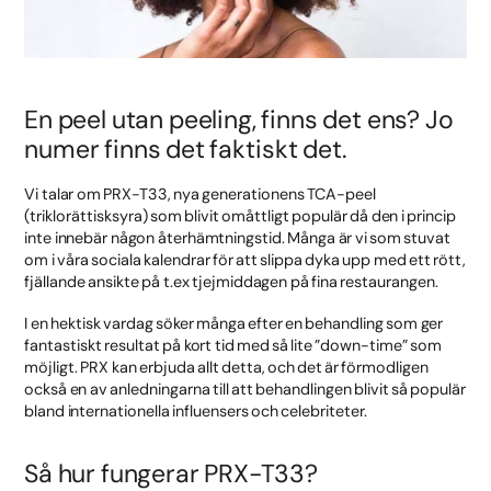
En peel utan peeling, finns det ens? Jo
numer finns det faktiskt det.
Vi talar om PRX-T33, nya generationens TCA-peel
(triklorättisksyra) som blivit omåttligt populär då den i princip
inte innebär någon återhämtningstid. Många är vi som stuvat
om i våra sociala kalendrar för att slippa dyka upp med ett rött,
fjällande ansikte på t.ex tjejmiddagen på fina restaurangen.
I en hektisk vardag söker många efter en behandling som ger
fantastiskt resultat på kort tid med så lite ”down-time” som
möjligt. PRX kan erbjuda allt detta, och det är förmodligen
också en av anledningarna till att behandlingen blivit så populär
bland internationella influensers och celebriteter.
Så hur fungerar PRX-T33?