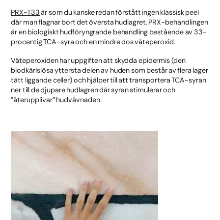
PRX-T33
är som du kanske redan förstått ingen klassisk peel
där man flagnar bort det översta hudlagret. PRX-behandlingen
är en biologiskt hudföryngrande behandling bestående av 33-
procentig TCA-syra och en mindre dos väteperoxid.
Väteperoxiden har uppgiften att skydda epidermis (den
blodkärlslösa yttersta delen av huden som består av flera lager
tätt liggande celler) och hjälper till att transportera TCA-syran
ner till de djupare hudlagren där syran stimulerar och
”återupplivar” hudvävnaden.