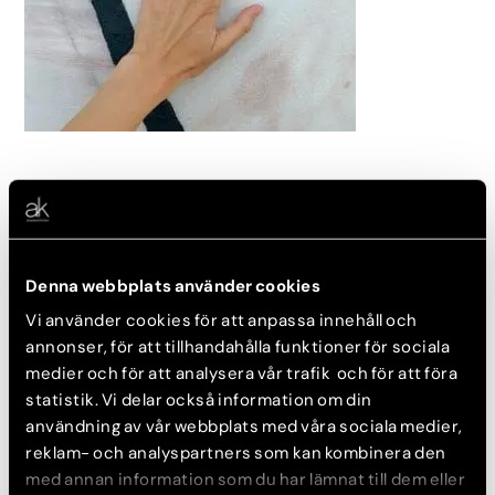
Behandla och ta hand om
försummande områden
Med ansiktet konstant exponerat för sol, föroreningar och en
Denna webbplats använder cookies
hektisk vardag är det nog ingen som blir förvånad när vi säger
att det är mycket fokus på ansiktet när vi pratar om medicinska
Vi använder cookies för att anpassa innehåll och
hudvårdsbehandlingar. Detsamma gäller PRX och man får
annonser, för att tillhandahålla funktioner för sociala
fantastiskt fina resultat i ansiktet, både genom ensam
medier och för att analysera vår trafik och för att föra
behandling eller i kombination med andra behandlingar så som
tex
Dermapen
.
statistik. Vi delar också information om din
användning av vår webbplats med våra sociala medier,
Många är vi dock som glömmer att även våra händer är
reklam- och analyspartners som kan kombinera den
extremt utsatta i vårt vardagliga liv. Händer men även
med annan information som du har lämnat till dem eller
dekolletage med sin tunna hud som annars kan vara svåra att