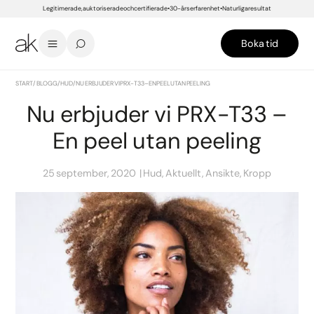
Legitimerade, auktoriserade och certifierade
30-års erfarenhet
Naturliga resultat
Boka tid
START
/
BLOGG
/
HUD
/
NU ERBJUDER VI PRX-T33 – EN PEEL UTAN PEELING
Nu erbjuder vi PRX-T33 –
En peel utan peeling
25 september, 2020
Hud, Aktuellt, Ansikte, Kropp