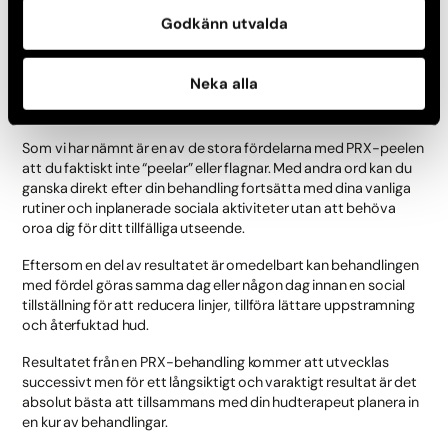
Godkänn utvalda
När ser jag resultat efter behandling
Neka alla
med PRX?
Som vi har nämnt är en av de stora fördelarna med PRX-peelen
att du faktiskt inte “peelar” eller flagnar. Med andra ord kan du
ganska direkt efter din behandling fortsätta med dina vanliga
rutiner och inplanerade sociala aktiviteter utan att behöva
oroa dig för ditt tillfälliga utseende.
Eftersom en del av resultatet är omedelbart kan behandlingen
med fördel göras samma dag eller någon dag innan en social
tillställning för att reducera linjer, tillföra lättare uppstramning
och återfuktad hud.
Resultatet från en PRX-behandling kommer att utvecklas
successivt men för ett långsiktigt och varaktigt resultat är det
absolut bästa att tillsammans med din hudterapeut planera in
en kur av behandlingar.