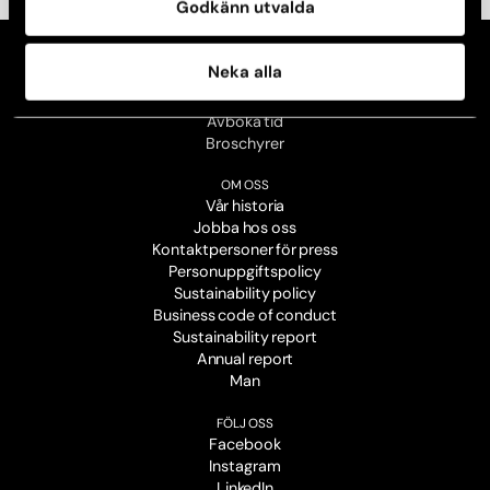
Godkänn utvalda
Neka alla
KONTAKT
Kontakta din klinik
Avboka tid
Broschyrer
OM OSS
Vår historia
Jobba hos oss
Kontaktpersoner för press
Personuppgiftspolicy
Sustainability policy
Business code of conduct
Sustainability report
Annual report
Man
FÖLJ OSS
Facebook
Instagram
LinkedIn