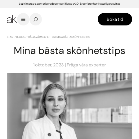
Legitimerade, auktoriserade och certifierade
30-års erfarenhet
Naturliga resultat
Boka tid
START
/
BLOGG
/
FRÅGA VÅRA EXPERTER
/
MINA BÄSTA SKÖNHETSTIPS
Mina bästa skönhetstips
1 oktober, 2023
Fråga våra experter