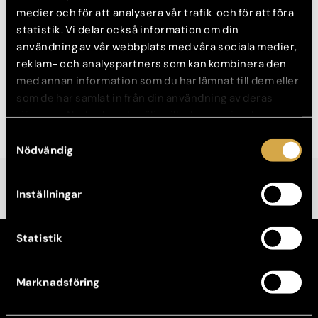
resultatet ovan.
medier och för att analysera vår trafik och för att föra
statistik. Vi delar också information om din
Restylane fillers i kinder för att skapa volym
användning av vår webbplats med våra sociala medier,
Restylane
fillers för att fylla ut läpparna
reklam- och analyspartners som kan kombinera den
Restylane fillers vid sidan av hakan och veck i hakan för
att fylla ut finare linjer
med annan information som du har lämnat till dem eller
Restylane fillers i nasolabiala vecken
som de har samlat in från din användning av deras
tjänster. Nedan kan du välja vilka kategorier du
Läs mer om fillers här
samtycker till och under ”Visa detaljer” hittar du även
Samtyckesval
mer information om hur varje kategori används.
Nödvändig
Inställningar
Statistik
KONTAKT
Kontakta din klinik
Marknadsföring
Avboka tid
Broschyrer