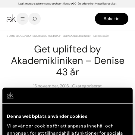
Legitimerade, auktoriserade och certifierade
30-års erfarenhet
Naturliga resultat
Boka tid
START
/
BLOGG
/
OKATEGORISERAT
/
GET UPLIFTED BY AKADEMIKLINIKEN – DENISE 43 ÅR
Get uplifted by
Akademikliniken – Denise
43 år
16 november, 2016
Okategoriserat
Före
Efter
Denna webbplats använder cookies
Vi använder cookies för att anpassa innehåll och
annonser, för att tillhandahålla funktioner för sociala
Injektionssköterska Carita har använt sig av
fillers
för att nå