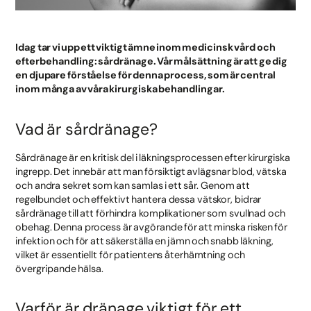
Idag tar vi upp ett viktigt ämne inom medicinsk vård och
efterbehandling: sårdränage. Vår målsättning är att ge dig
en djupare förståelse för denna process, som är central
inom många av våra kirurgiska behandlingar.
Vad är sårdränage?
Sårdränage är en kritisk del i läkningsprocessen efter kirurgiska
ingrepp. Det innebär att man försiktigt avlägsnar blod, vätska
och andra sekret som kan samlas i ett sår. Genom att
regelbundet och effektivt hantera dessa vätskor, bidrar
sårdränage till att förhindra komplikationer som svullnad och
obehag. Denna process är avgörande för att minska risken för
infektion och för att säkerställa en jämn och snabb läkning,
vilket är essentiellt för patientens återhämtning och
övergripande hälsa.
Varför är dränage viktigt för ett