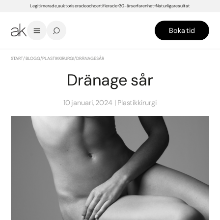
Legitimerade, auktoriserade och certifierade
30-års erfarenhet
Naturliga resultat
Boka tid
START
/
BLOGG
/
PLASTIKKIRURGI
/
DRÄNAGE SÅR
Dränage sår
10 januari, 2024
Plastikkirurgi