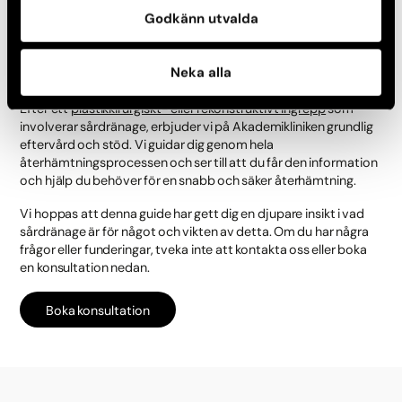
patients unika behov och kirurgiska ingrepp för att säkerställa
Godkänn utvalda
optimal läkning och komfort.
Eftervård och stöd
Neka alla
Efter ett
plastikkirurgiskt- eller rekonstruktivt ingrepp
som
involverar sårdränage, erbjuder vi på Akademikliniken grundlig
eftervård och stöd. Vi guidar dig genom hela
återhämtningsprocessen och ser till att du får den information
och hjälp du behöver för en snabb och säker återhämtning.
Vi hoppas att denna guide har gett dig en djupare insikt i vad
sårdränage är för något och vikten av detta. Om du har några
frågor eller funderingar, tveka inte att kontakta oss eller boka
en konsultation nedan.
Boka konsultation