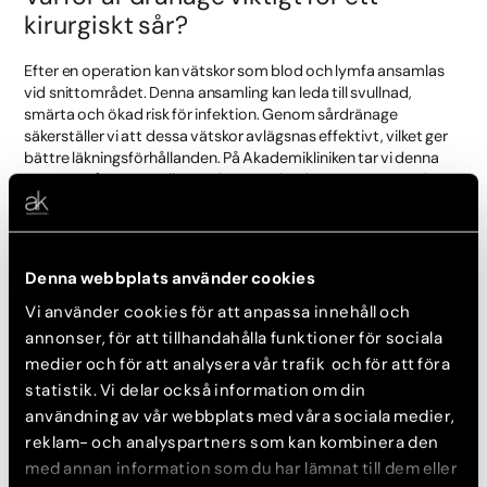
kirurgiskt sår?
Efter en operation kan vätskor som blod och lymfa ansamlas
vid snittområdet. Denna ansamling kan leda till svullnad,
smärta och ökad risk för infektion. Genom sårdränage
säkerställer vi att dessa vätskor avlägsnas effektivt, vilket ger
bättre läkningsförhållanden. På Akademikliniken tar vi denna
process på största allvar och använder de senaste metoderna
för att säkerställa bästa möjliga resultat för våra patienter.
Olika typer av sårdränage
Denna webbplats använder cookies
Det finns olika typer av sårdränage, och varje typ är anpassad
Vi använder cookies för att anpassa innehåll och
för specifika behov och situationer. Här är en översikt av de
annonser, för att tillhandahålla funktioner för sociala
vanligaste typerna:
medier och för att analysera vår trafik och för att föra
statistik. Vi delar också information om din
Passivt dränage:
Passivt dränage fungerar genom att
låta vätska rinna ut ur såret av sig själv, ofta genom att
användning av vår webbplats med våra sociala medier,
använda gravitationen. Detta är en enkel och skonsam
reklam- och analyspartners som kan kombinera den
metod, ofta använd för mindre eller ytliga sår.
med annan information som du har lämnat till dem eller
Aktivt dränage:
Aktivt dränage använder sig av sug för