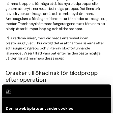
hämma kroppens förmåga att bilda nya blodproppar eller
genom att bryta ner redan befintliga proppar. Det finns två
huvudtyper: antikoagulantia och trombocythämmare.
Antikoagulantia förlänger tiden det tar för blodet att koagulera,
medan Trombocythämmare fungerar genom att förhindra att
blodplättar klumpar ihop sig och bildar proppar.
På Akademikliniken, med vår breda erfarenhet inom
plastikkirurgi, vet vi hur viktigt det är att hantera riskerna efter
ett kirurgiskt ingrepp och vikten av blodförtunnande
läkemedel. Vi ser till att våra patienter får den bästa möjliga
vården för att minimera dessa risker.
Orsaker till ökad risk för blodpropp
efter operation
Det finns flera anledningar till ökad risk för blodpropp efter en
operation:
Under kirurgiska ingrepp kan blodkärlen skadas, vilket kan
Denna webbplats använder cookies
leda till att kroppens naturliga blodkoaguleringsprocess