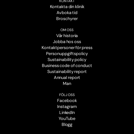
KONTAKT
Kontakta din klinik
Avboka tid
Broschyrer
OM OSS
Vår historia
Jobba hos oss
Kontaktpersoner för press
Personuppgiftspolicy
Sustainability policy
Business code of conduct
Sustainability report
Annual report
Man
FÖLJ OSS
Facebook
Instagram
LinkedIn
YouTube
Blogg