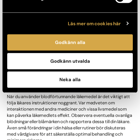
Biverkningar
Läs mer om cookies här
Som med alla mediciner kan blodförtunnande medel medföra
vissa biverkningar. De vanligaste inkluderar blåmärken och
blödningar. Andra möjliga biverkningar kan vara magbesvär,
Godkänn alla
huvudvärk och i sällsynta fall allergiska reaktioner. Det är viktigt
att vara uppmärksam på dessa tecken och omedelbart
kontakta en läkare om de uppstår.
Godkänn utvalda
Vad ska man tänka på vid intag av
Neka alla
blodförtunnande läkemedel?
När du använder blodförtunnande läkemedel är det viktigt att
följa läkares instruktioner noggrant. Var medveten om
interaktionen med andra mediciner och vissa livsmedel som
kan påverka läkemedlets effekt. Observera eventuella ovanliga
blödningar eller blåmärken och rapportera dessa till din läkare.
Även små förändringar i din hälsa eller rutiner bör diskuteras
med vårdgivare för att säkerställa optimal behandling och