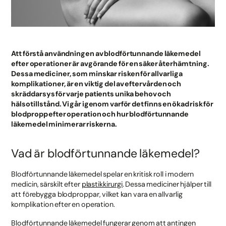
Att förstå användningen av blodförtunnande läkemedel
efter operationer är avgörande för en säker återhämtning.
Dessa mediciner, som minskar risken för allvarliga
komplikationer, är en viktig del av eftervården och
skräddarsys för varje patients unika behov och
hälsotillstånd. Vi går igenom varför det finns en ökad risk för
blodpropp efter operation och hur blodförtunnande
läkemedel minimerar riskerna.
Vad är blodförtunnande läkemedel?
Blodförtunnande läkemedel spelar en kritisk roll i modern
medicin, särskilt efter
plastikkirurgi
. Dessa mediciner hjälper till
att förebygga blodproppar, vilket kan vara en allvarlig
komplikation efter en operation.
Blodförtunnande läkemedel fungerar genom att antingen