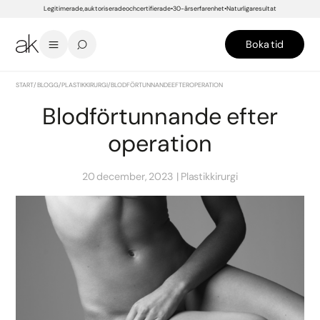
Legitimerade, auktoriserade och certifierade
30-års erfarenhet
Naturliga resultat
Boka tid
START
/
BLOGG
/
PLASTIKKIRURGI
/
BLODFÖRTUNNANDE EFTER OPERATION
Blodförtunnande efter
operation
20 december, 2023
Plastikkirurgi