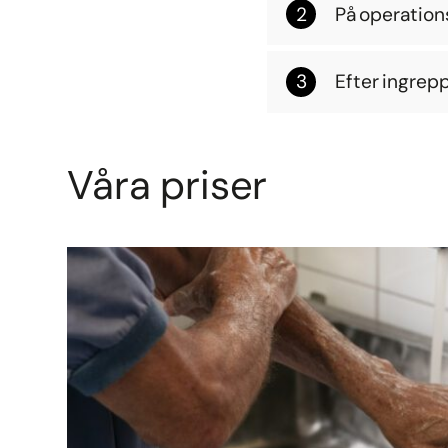
På operatio
Efter ingrep
Våra priser