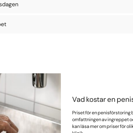
nsdagen
pet
Vad kostar en peni
Priset för en penisförstoring 
omfattningen av ingreppet o
kan läsa mer om priser för ol