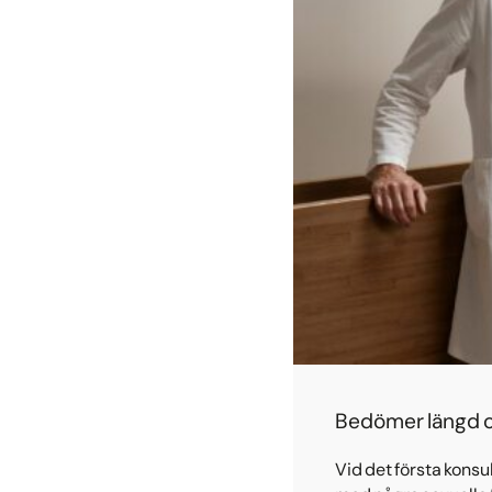
Bedömer längd o
Vid det första konsu