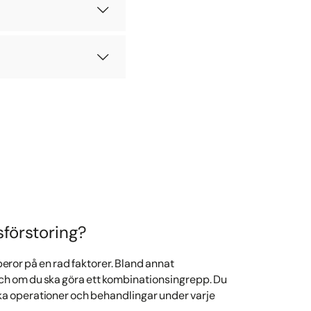
sförstoring?
beror på en rad faktorer. Bland annat
ch om du ska göra ett kombinationsingrepp. Du
ika operationer och behandlingar under varje