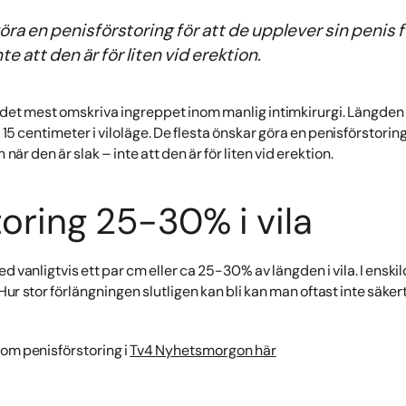
öra en penisförstoring för att de upplever sin penis 
nte att den är för liten vid erektion.
 det mest omskriva ingreppet inom manlig intimkirurgi. Längden 
 15 centimeter i viloläge. De flesta önskar göra en penisförstoring
när den är slak – inte att den är för liten vid erektion.
toring 25-30% i vila
 vanligtvis ett par cm eller ca 25-30% av längden i vila. I enski
r stor förlängningen slutligen kan bli kan man oftast inte säkert 
 om penisförstoring i
Tv4 Nyhetsmorgon här