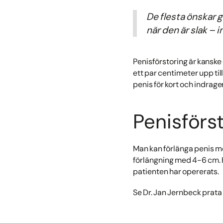
De flesta önskar g
när den är slak – i
Penisförstoring är kanske
ett par centimeter upp till
penis för kort och indragen 
Penisförs
Man kan förlänga penis med
förlängning med 4-6 cm. Hu
patienten har opererats.
Se Dr. Jan Jernbeck prata