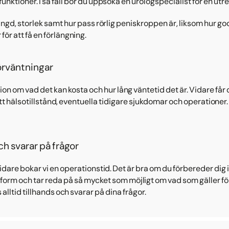
unktioner. I så fall bör du uppsöka en urologspecialist för en utr
gd, storlek samt hur pass rörlig peniskroppen är, liksom hur go
för att få en förlängning.
örväntningar
on om vad det kan kosta och hur lång väntetid det är. Vidare får du
t hälsotillstånd, eventuella tidigare sjukdomar och operationer.
ch svarar på frågor
vidare bokar vi en operationstid. Det är bra om du förbereder dig
i form och tar reda på så mycket som möjligt om vad som gäller fö
 alltid tillhands och svarar på dina frågor.