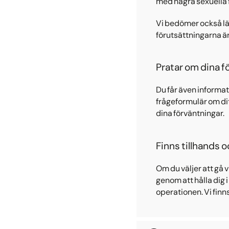
med några sexuella f
Vi bedömer också län
förutsättningarna är 
Pratar om dina f
Du får även informati
frågeformulär om dit
dina förväntningar.
Finns tillhands o
Om du väljer att gå 
genom att hålla dig 
operationen. Vi finns