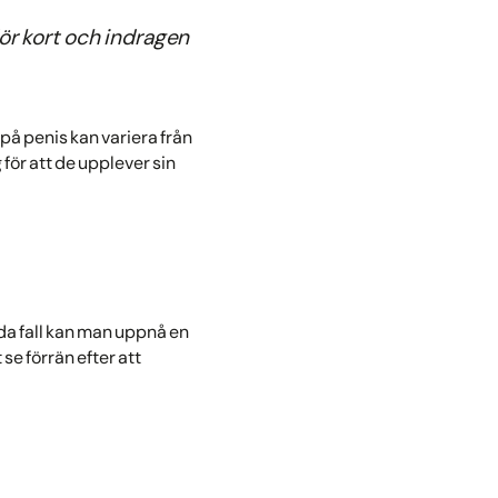
för kort och indragen
på penis kan variera från
 för att de upplever sin
lda fall kan man uppnå en
se förrän efter att