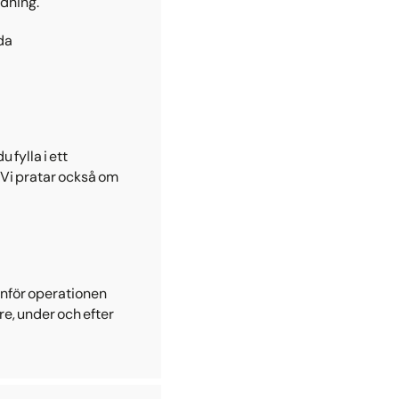
edning.
da
 fylla i ett
 Vi pratar också om
 inför operationen
re, under och efter