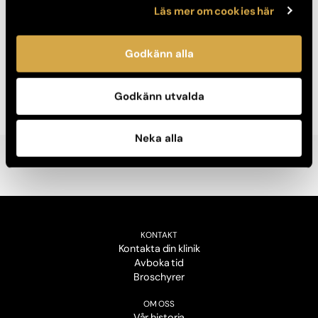
Läs mer om cookies här
Har du problem med oönskad hårväxt på kroppen eller i
ansiktet? Eller vill du bara ha släta sommarben? Vi hjälper dig
Godkänn alla
oavsett om du vill bli av med mjuka strån eller vill ta bort
kraftigare hår på större områden.
Godkänn utvalda
Neka alla
KONTAKT
Kontakta din klinik
Avboka tid
Broschyrer
OM OSS
Vår historia