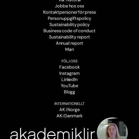
Jobba hos oss
Kontaktpersoner för press
Personuppgiftspolicy
Sustainability policy
Business code of conduct
Sustainability report
Annual report
Man
FÖLJ OSS
Facebook
Instagram
LinkedIn
YouTube
Blogg
INTERNATIONELLT
AK i Norge
AK i Danmark