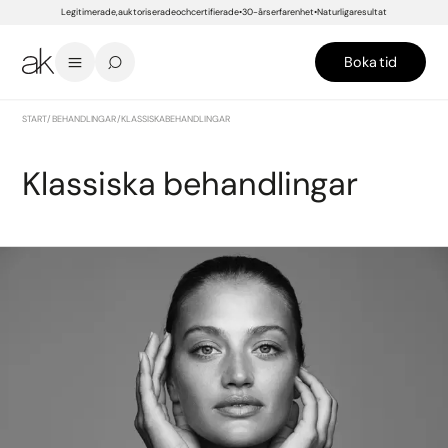
Legitimerade, auktoriserade och certifierade
30-års erfarenhet
Naturliga resultat
Boka tid
START
/
BEHANDLINGAR
/
KLASSISKA BEHANDLINGAR
Klassiska behandlingar