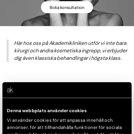
Boka konsultation
Här hos oss på Akademikliniken utför vi inte bara
kirurgi och andra kosmetiska ingrepp, vi erbjuder
dig även klassiska behandlingar i högsta klass.
Klassiska behandlingar
Klassiska behandlingar finns endast på några utvalda Skin
Centers i landet. Alla våra ansiktsbehandlingar utförs av
Denna webbplats använder cookies
professionella, erfarna och auktoriserade hudterapeuter.
Vi använder cookies för att anpassa innehåll och
annonser, för att tillhandahålla funktioner för sociala
Ansiktsbehandling