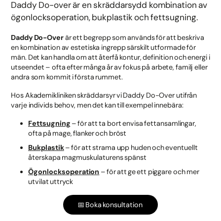
Daddy Do-over är en skräddarsydd kombination av
ögonlocksoperation, bukplastik och fettsugning.
Daddy Do-Over
är ett begrepp som används för att beskriva
en kombination av estetiska ingrepp särskilt utformade för
män. Det kan handla om att återfå kontur, definition och energi i
utseendet – ofta efter många år av fokus på arbete, familj eller
andra som kommit i första rummet.
Hos Akademikliniken skräddarsyr vi Daddy Do-Over utifrån
varje individs behov, men det kan till exempel innebära:
Fettsugning
– för att ta bort envisa fettansamlingar,
ofta på mage, flanker och bröst
Bukplastik
– för att strama upp huden och eventuellt
återskapa magmuskulaturens spänst
Ögonlocksoperation
– för att ge ett piggare och mer
utvilat uttryck
📅 Boka konsultation