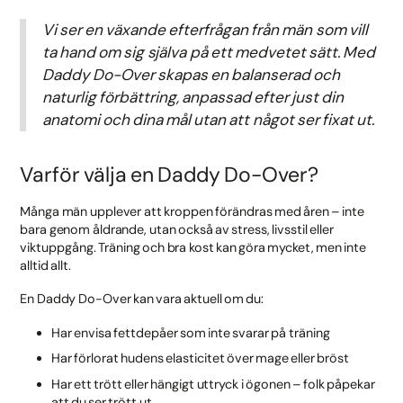
Vi ser en växande efterfrågan från män som vill
ta hand om sig själva på ett medvetet sätt. Med
Daddy Do-Over skapas en balanserad och
naturlig förbättring, anpassad efter just din
anatomi och dina mål utan att något ser fixat ut.
Varför välja en Daddy Do-Over?
Många män upplever att kroppen förändras med åren – inte
bara genom åldrande, utan också av stress, livsstil eller
viktuppgång. Träning och bra kost kan göra mycket, men inte
alltid allt.
En Daddy Do-Over kan vara aktuell om du:
Har envisa fettdepåer som inte svarar på träning
Har förlorat hudens elasticitet över mage eller bröst
Har ett trött eller hängigt uttryck i ögonen – folk påpekar
att du ser trött ut