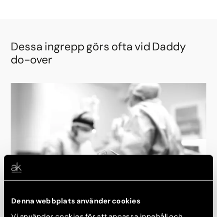
Dessa ingrepp görs ofta vid Daddy
do-over
Denna webbplats använder cookies
Ögonlocksplastik
Vi använder cookies för att anpassa innehåll och