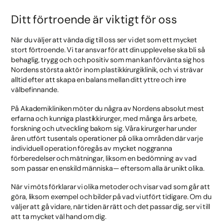
Ditt förtroende är viktigt för oss
När du väljer att vända dig till oss ser vi det som ett mycket
stort förtroende. Vi tar ansvar för att din upplevelse ska bli så
behaglig, trygg och och positiv som man kan förvänta sig hos
Nordens största aktör inom plastikkirurgiklinik, och vi strävar
alltid efter att skapa en balans mellan ditt yttre och inre
välbefinnande.
På Akademikliniken möter du några av Nordens absolut mest
erfarna och kunniga plastikkirurger, med många års arbete,
forskning och utveckling bakom sig. Våra kirurger har under
åren utfört tusentals operationer på olika områden där varje
individuell operation föregås av mycket noggranna
förberedelser och mätningar, liksom en bedömning av vad
som passar en enskild människa— eftersom alla är unikt olika.
När vi möts förklarar vi olika metoder och visar vad som går att
göra, liksom exempel och bilder på vad vi utfört tidigare. Om du
väljer att gå vidare, när tiden är rätt och det passar dig, ser vi till
att ta mycket väl hand om dig.