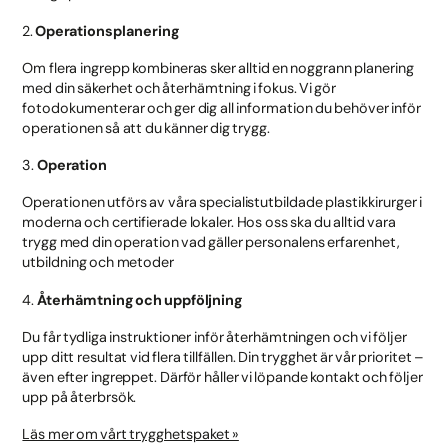
2.
Operationsplanering
Om flera ingrepp kombineras sker alltid en noggrann planering
med din säkerhet och återhämtning i fokus. Vi gör
fotodokumenterar och ger dig all information du behöver inför
operationen så att du känner dig trygg.
3.
Operation
Operationen utförs av våra specialistutbildade plastikkirurger i
moderna och certifierade lokaler. Hos oss ska du alltid vara
trygg med din operation vad gäller personalens erfarenhet,
utbildning och metoder
4.
Återhämtning och uppföljning
Du får tydliga instruktioner inför återhämtningen och vi följer
upp ditt resultat vid flera tillfällen. Din trygghet är vår prioritet –
även efter ingreppet. Därför håller vi löpande kontakt och följer
upp på återbrsök.
Läs mer om vårt trygghetspaket »