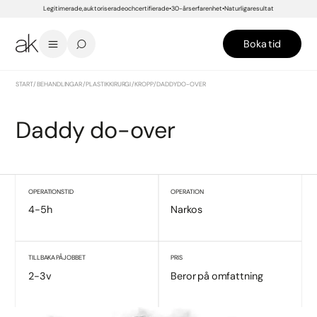
Legitimerade, auktoriserade och certifierade
30-års erfarenhet
Naturliga resultat
Boka tid
START
/
BEHANDLINGAR
/
PLASTIKKIRURGI
/
KROPP
/
DADDY DO-OVER
Daddy do-over
OPERATIONSTID
OPERATION
4-5h
Narkos
TILLBAKA PÅ JOBBET
PRIS
2-3v
Beror på omfattning