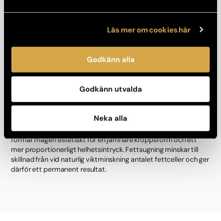
Läs mer om cookies här
Godkänn alla
Godkänn utvalda
Fettsugning
Neka alla
Med en fettsugning gör vi oss av med envisa fettdepåer och
formar magen estetiskt för en jämnare kroppsform och ett
mer proportionerligt helhetsintryck. Fettsugning minskar till
skillnad från vid naturlig viktminskning antalet fettceller och ger
därför ett permanent resultat.