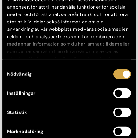
Vi lyfter tar bort hud över eller under ögonlocken (eller både
annonser, för att tillhandahålla funktioner för sociala
och). Detta ger ett piggt utseende.
medier och för att analysera vår trafik och för att föra
statistik. Vi delar också information om din
användning av vår webbplats med våra sociala medier,
reklam- och analyspartners som kan kombinera den
med annan information som du har lämnat till dem eller
som de har samlat in från din användning av deras
tjänster. Nedan kan du välja vilka kategorier du
samtycker till och under ”Visa detaljer” hittar du även
Samtyckesval
mer information om hur varje kategori används.
Nödvändig
Inställningar
Bukplastik
Genom en bukplastikoperation syr vi ihop magmuskulaturen så
Statistik
att du lir av med putande mage och ökad rörlighet och
bålstyrka.
Marknadsföring