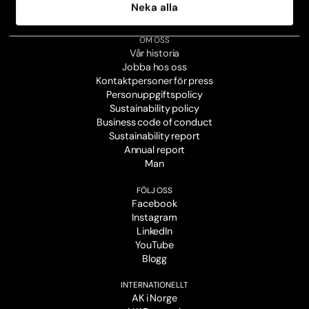
Avboka tid
Neka alla
Broschyrer
OM OSS
Vår historia
Jobba hos oss
Kontaktpersoner för press
Personuppgiftspolicy
Sustainability policy
Business code of conduct
Sustainability report
Annual report
Man
FÖLJ OSS
Facebook
Instagram
LinkedIn
YouTube
Blogg
INTERNATIONELLT
AK i Norge