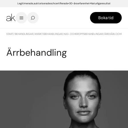
Legitimerade, auktoriserade och certifierade
30-års erfarenhet
Naturliga resultat
Boka tid
START
/
BEHANDLINGAR
/
ANSIKTSBEHANDLINGAR, HUD- OCH KROPPSBEHANDLINGAR
/
ÄRR, KÄRL OCH PIGM
Ärrbehandling