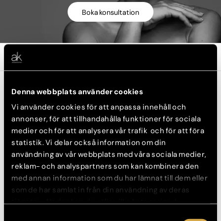
Boka konsultation
Om trygghetsgaranti
Denna webbplats använder cookies
Ärr är oundvikligt efter en operation, men med
Vi använder cookies för att anpassa innehåll och
AK ärrbehandling ger vi dina ärr de bästa
annonser, för att tillhandahålla funktioner för sociala
förutsättningar för att läka på minsta synbara
medier och för att analysera vår trafik och för att föra
sätt.
statistik. Vi delar också information om din
användning av vår webbplats med våra sociala medier,
Vi behandlar nya som gamla operationsärr med Fraxel laser
reklam- och analyspartners som kan kombinera den
eller Dermapen för att förfina ärrets textur. Dessa behandlingar
med annan information som du har lämnat till dem eller
stimulerar hudens kollagenproduktion och främjar läkningen av
som de har samlat in från din användning av deras
ärren.
tjänster. Nedan kan du välja vilka kategorier du
Är ärren nya och röda rekommenderar vi en
samtycker till och under ”Visa detaljer” hittar du även
Samtyckesval