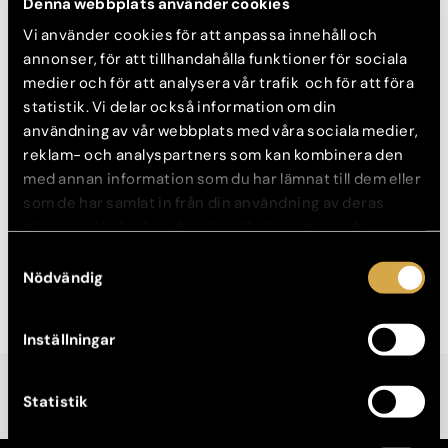
Denna webbplats använder cookies
Vi använder cookies för att anpassa innehåll och
annonser, för att tillhandahålla funktioner för sociala
Fillers – Övriga områden
medier och för att analysera vår trafik och för att föra
statistik. Vi delar också information om din
Läs mer
Se före- och efterbilder
användning av vår webbplats med våra sociala medier,
Konsultation görs innan behandling.
reklam- och analyspartners som kan kombinera den
Konsultation: 350 kr
med annan information som du har lämnat till dem eller
Behandling från: 4 000 kr
som de har samlat in från din användning av deras
tjänster. Nedan kan du välja vilka kategorier du
samtycker till och under ”Visa detaljer” hittar du även
Boka konsultation
Samtyckesval
mer information om hur varje kategori används.
Nödvändig
Inställningar
Statistik