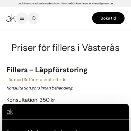
Legitimerade, auktoriserade och certifierade
30-års erfarenhet
Naturliga resultat
Boka tid
START
/
PRISER
/
VÄSTERÅS
/
INJEKTIONER
/
FILLERS
Priser för fillers i Västerås
Fillers – Läppförstoring
Läs mer
Se före- och efterbilder
Konsultation görs innan behandling.
Konsultation: 350 kr
Behandling från: 3 500 kr
Boka konsultation