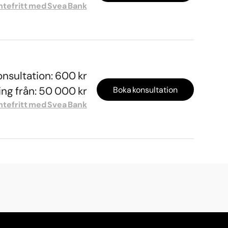
ntefritt med Svea Bank
onsultation: 600 kr
ng från: 50 000 kr
Boka konsultation
ntefritt med Svea Bank