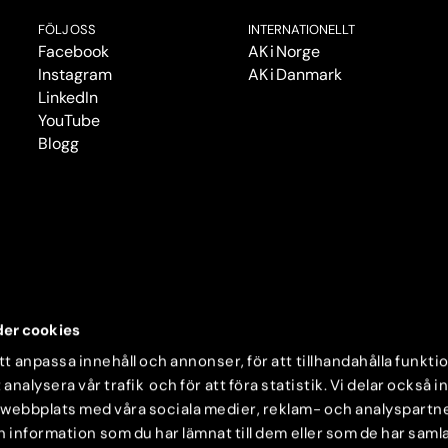
FÖLJ OSS
INTERNATIONELLT
Facebook
AK i Norge
Instagram
AK i Danmark
LinkedIn
YouTube
Blogg
er cookies
t anpassa innehåll och annonser, för att tillhandahålla funkti
 analysera vår trafik och för att föra statistik. Vi delar också 
 webbplats med våra sociala medier, reklam- och analyspartn
nformation som du har lämnat till dem eller som de har samlat