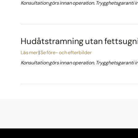
Konsultation görs innan operation. Trygghetsgaranti i
Hudåtstramning utan fettsugn
Läs mer
Se före- och efterbilder
Konsultation görs innan operation. Trygghetsgaranti i