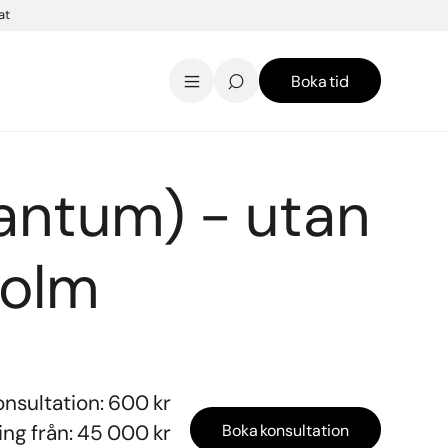
at
Boka tid
AK Skincare webbshop
Kontakt
English
uantum) - utan
holm
onsultation: 600 kr
ng från: 45 000 kr
Boka konsultation