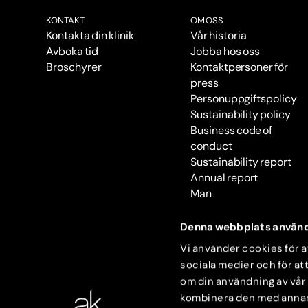
KONTAKT
OM OSS
Kontakta din klinik
Vår historia
Avboka tid
Jobba hos oss
Broschyrer
Kontaktpersoner för
press
Personuppgiftspolicy
Sustainability policy
Business code of
conduct
Sustainability report
Annual report
Man
Denna webbplats använd
Vi använder cookies för at
sociala medier och för att
om din användning av vår
kombinera den med annan i