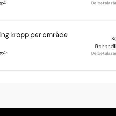
ngår
Delbetala rä
ing kropp per område
K
Behandli
ngår
Delbetala rä