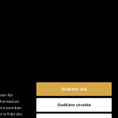
Godkänn alla
oner för
information
Godkänn utvalda
ers som kan
 in från din