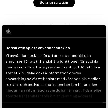
Boka konsultation
Läppförstoring/läpplyft
(Måsvingeplastik/Bullhorn lift)
Läs mer
Se före- och efterbilder
Denna webbplats använder cookies
Konsultation görs innan operation.
Vi använder cookies för att anpassa innehåll och
Konsultation: 600 kr
annonser, för att tillhandahålla funktioner för sociala
Behandling från: 32 000 kr
medier och för att analysera vår trafik och för att föra
Delbetala räntefritt med Svea Bank
statistik. Vi delar också information om din
användning av vår webbplats med våra sociala medier,
Boka konsultation
reklam- och analyspartners som kan kombinera den
med annan information som du har lämnat till dem eller
som de har samlat in från din användning av deras
tjänster. Nedan kan du välja vilka kategorier du
Mungipeplastik
samtycker till och under ”Visa detaljer” hittar du även