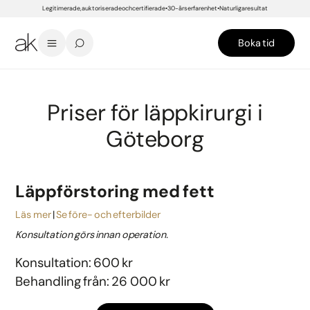
Legitimerade, auktoriserade och certifierade
30-års erfarenhet
Naturliga resultat
Boka tid
START
/
PRISER
/
GÖTEBORG
/
PLASTIKKIRURGI
/
ANSIKTE
/
LÄPPKIRURGI
Priser för läppkirurgi i
Göteborg
Läppförstoring med fett
Läs mer
Se före- och efterbilder
Konsultation görs innan operation.
Konsultation: 600 kr
Behandling från: 26 000 kr