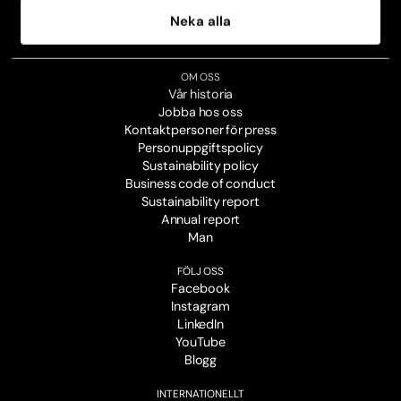
Kontakta din klinik
Neka alla
Avboka tid
Broschyrer
OM OSS
Vår historia
Jobba hos oss
Kontaktpersoner för press
Personuppgiftspolicy
Sustainability policy
Business code of conduct
Sustainability report
Annual report
Man
FÖLJ OSS
Facebook
Instagram
LinkedIn
YouTube
Blogg
INTERNATIONELLT