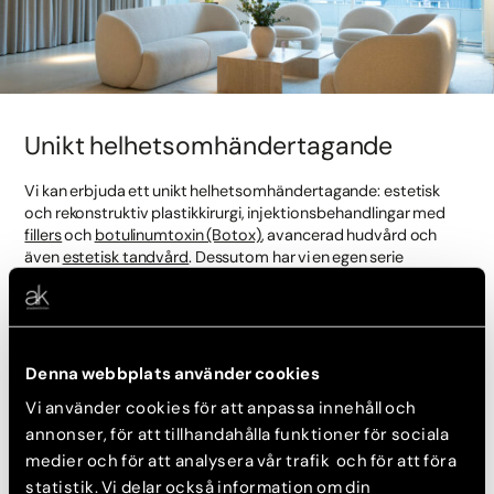
Unikt helhetsomhändertagande
Vi kan erbjuda ett unikt helhetsomhändertagande: estetisk
och rekonstruktiv plastikkirurgi, injektionsbehandlingar med
fillers
och
botulinumtoxin (Botox)
, avancerad hudvård och
även
estetisk tandvård
. Dessutom har vi en egen serie
hudvårdsprodukter som utvecklats av klinikens experter. Det
ger dig möjlighet till ett skräddarsytt resultat.
Säkerhet
Denna webbplats använder cookies
Vi använder cookies för att anpassa innehåll och
Som patient hos oss är du i trygga händer – ditt välbefinnande
och din integritet kommer alltid i första hand. Samtliga
annonser, för att tillhandahålla funktioner för sociala
behandlingar utförs av legitimerad och/eller auktoriserad
medier och för att analysera vår trafik och för att föra
personal. Vi använder de bästa metoderna, har tillgång till den
statistik. Vi delar också information om din