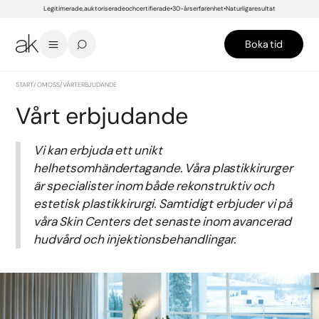
Legitimerade, auktoriserade och certifierade
30-års erfarenhet
Naturliga resultat
Boka tid
START
/
OM OSS
/
VÅRT ERBJUDANDE
Vårt erbjudande
Vi kan erbjuda ett unikt
helhetsomhändertagande. Våra plastikkirurger
är specialister inom både rekonstruktiv och
estetisk plastikkirurgi. Samtidigt erbjuder vi på
våra Skin Centers det senaste inom avancerad
hudvård och injektionsbehandlingar.