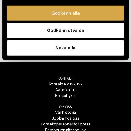
eller
celluliter
har vi kunskapen, erfarenheten och de tekniska
möjligheterna för att kunna hjälpa dig. Vi utför även
Godkänn alla
hudanalyser och utformar hemvårdsprogram med våra
hudvårdsprodukter.
Godkänn utvalda
Neka alla
KONTAKT
Kontakta din klinik
Avboka tid
Broschyrer
OM OSS
Vår historia
Jobba hos oss
Kontaktpersoner för press
Personuppgiftspolicy