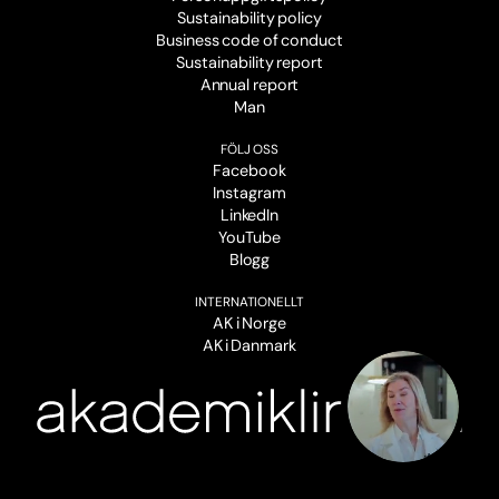
Sustainability policy
Business code of conduct
Sustainability report
Annual report
Man
FÖLJ OSS
Facebook
Instagram
LinkedIn
YouTube
Blogg
INTERNATIONELLT
AK i Norge
AK i Danmark