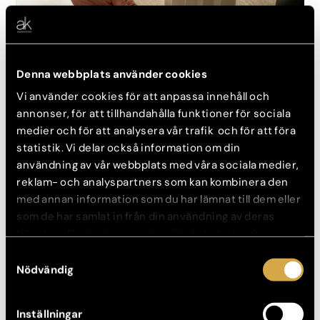
Denna webbplats använder cookies
Vi använder cookies för att anpassa innehåll och
annonser, för att tillhandahålla funktioner för sociala
medier och för att analysera vår trafik och för att föra
statistik. Vi delar också information om din
MOMMY MAKE OVER
användning av vår webbplats med våra sociala medier,
reklam- och analyspartners som kan kombinera den
En kombination av ingrepp som innebär innebär
med annan information som du har lämnat till dem eller
bröstkirurgi, bukplastik och fettsugning. För dig som
som de har samlat in från din användning av deras
vill hitta tillbaka till kroppen innan graviditet.
tjänster. Nedan kan du välja vilka kategorier du
samtycker till och under ”Visa detaljer” hittar du även
Samtyckesval
mer information om hur varje kategori används.
Nödvändig
Inställningar