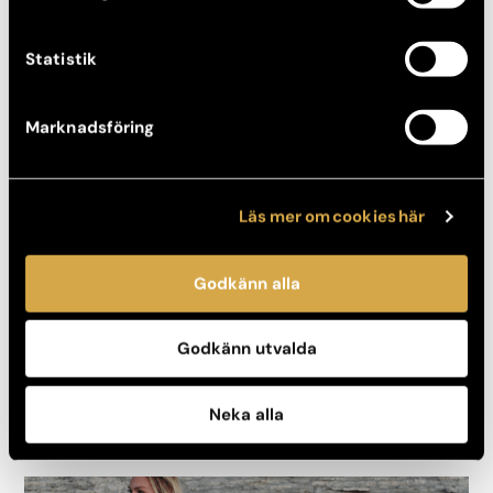
Statistik
Marknadsföring
Läs mer om cookies här
RUNDTUR PÅ AKADEMIKLINIKEN
Följ med genom lokalerna på vår största plastikkirurgiska
Godkänn alla
enhet i Storängsbotten, Stockholm.
Detta är en av få verksamheter inom estetisk plastikkirurgi som
Godkänn utvalda
har sjukhusklassad struktur och säkerhetsnivå. Här arbetar
kirurger, sjuksköterskor, tandläkare, hudterapeuter och
administrativ personal tillsammans för att skapa en så trygg
Neka alla
och säker vårdmiljö för dig som möjligt.