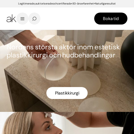
Legitimerade, auktoriserade och certifierade
30-års erfarenhet
Naturliga resultat
Boka tid
Nordens största aktör inom estetisk
plastikkirurgi och hudbehandlingar
Plastikkirurgi