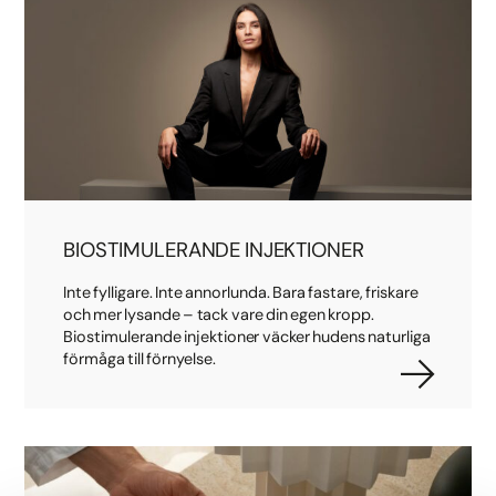
BIOSTIMULERANDE INJEKTIONER
Inte fylligare. Inte annorlunda. Bara fastare, friskare
och mer lysande – tack vare din egen kropp.
Biostimulerande injektioner väcker hudens naturliga
förmåga till förnyelse.