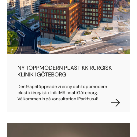
NY TOPPMODERN PLASTIKKIRURGISK
KLINIK I GÖTEBORG
Den 9 april öppnade vi en ny och toppmodern
plastikkirurgisk klinik i Mölndal i Göteborg.
Välkommen in på konsultation i Parkhus 4!