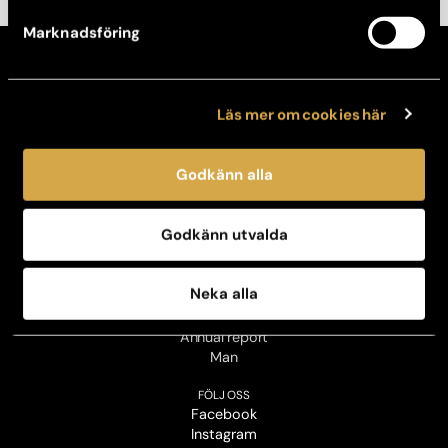
Marknadsföring
KONTAKT
Kontakta din klinik
Läs mer om cookies här
Avboka tid
Broschyrer
Godkänn alla
OM OSS
Vår historia
Jobba hos oss
Godkänn utvalda
Kontaktpersoner för press
Personuppgiftspolicy
Sustainability policy
Neka alla
Business code of conduct
Sustainability report
Annual report
Man
FÖLJ OSS
Facebook
Instagram