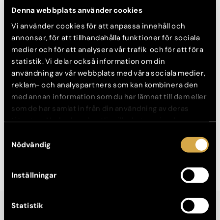
Denna webbplats använder cookies
Vi använder cookies för att anpassa innehåll och
annonser, för att tillhandahålla funktioner för sociala
medier och för att analysera vår trafik och för att föra
statistik. Vi delar också information om din
användning av vår webbplats med våra sociala medier,
reklam- och analyspartners som kan kombinera den
med annan information som du har lämnat till dem eller
som de har samlat in från din användning av deras
Dr. Christoph Martschin berättar i Expressen om de mest
effektiva sätten att behandla och bekämpa ålder och
tjänster. Nedan kan du välja vilka kategorier du
trötthetstecken kring ögonen.
samtycker till och under ”Visa detaljer” hittar du även
Samtyckesval
mer information om hur varje kategori används.
Nödvändig
Läs artikeln
här
Inställningar
Statistik