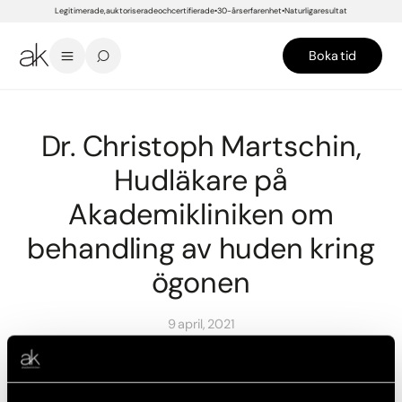
Legitimerade, auktoriserade och certifierade
30-års erfarenhet
Naturliga resultat
Boka tid
START
/
NYHETER
/
DR. CHRISTOPH MARTSCHIN, HUDLÄKARE PÅ AKADEMIKLINIKEN OM BEHANDLING AV HUDE
Dr. Christoph Martschin,
Hudläkare på
Akademikliniken om
behandling av huden kring
ögonen
9 april, 2021