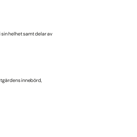
 sin helhet samt delar av
tgärdens innebörd,