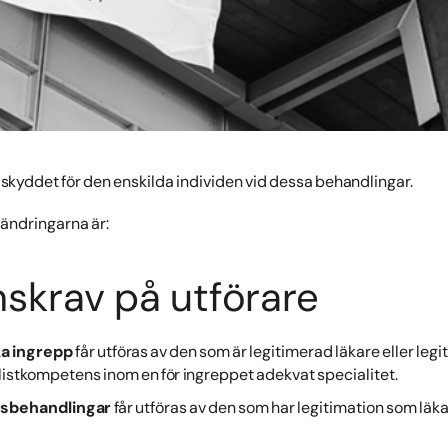
a skyddet för den enskilda individen vid dessa behandlingar.
rändringarna är:
krav på utförare
ka ingrepp
får utföras av den som är legitimerad läkare eller le
istkompetens inom en för ingreppet adekvat specialitet.
onsbehandlingar
får utföras av den som har legitimation som läka