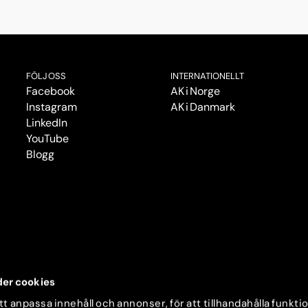
FÖLJ OSS
INTERNATIONELLT
Facebook
AK i Norge
Instagram
AK i Danmark
LinkedIn
YouTube
Blogg
er cookies
t anpassa innehåll och annonser, för att tillhandahålla funkti