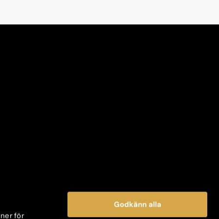
Godkänn alla
oner för