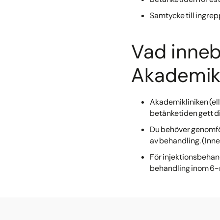
Samtycke till ingrep
Vad inneb
Akademikl
Akademikliniken (elle
betänketiden gett di
Du behöver genomföra
av behandling. (Inn
För injektionsbehand
behandling inom 6-