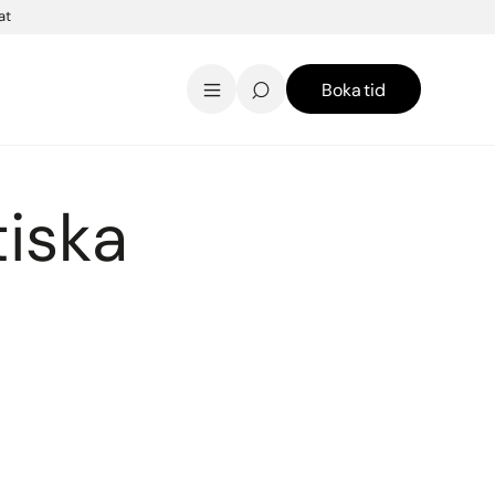
at
Boka tid
AK Skincare webbshop
Kontakt
English
tiska