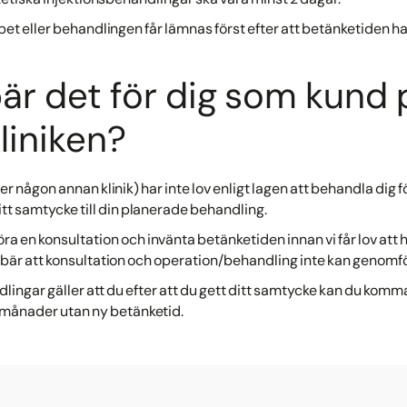
pet eller behandlingen får lämnas först efter att betänketiden har
är det för dig som kund 
iniken?
r någon annan klinik) har inte lov enligt lagen att behandla dig f
tt samtycke till din planerade behandling.
 en konsultation och invänta betänketiden innan vi får lov att 
ebär att konsultation och operation/behandling inte kan genom
lingar gäller att du efter att du gett ditt samtycke kan du kom
månader utan ny betänketid.