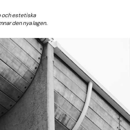
p och estetiska
omnar den nya lagen.