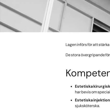
Lagen införs för att stärk
De stora övergripande fö
Kompetens
Estetiska kirurgis
har bevis om special
Estetiska injekti
sjuksköterska.