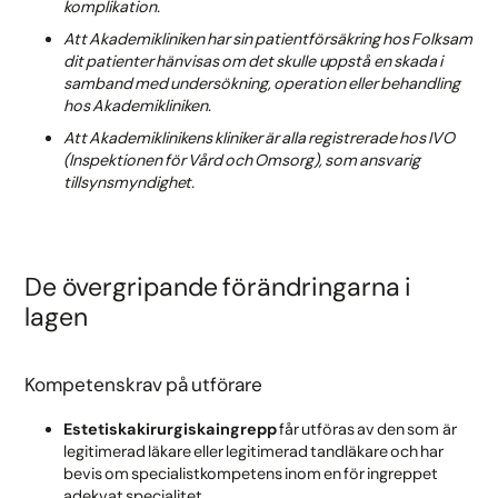
komplikation.
Att Akademikliniken har sin patientförsäkring hos Folksam
dit patienter hänvisas om det skulle uppstå en skada i
samband med undersökning, operation eller behandling
hos Akademikliniken.
Att Akademiklinikens kliniker är alla registrerade hos IVO
(Inspektionen för Vård och Omsorg), som ansvarig
tillsynsmyndighet.
De övergripande förändringarna i
lagen
Kompetenskrav på utförare
Estetiska kirurgiska ingrepp
får utföras av den som är
legitimerad läkare eller legitimerad tandläkare och har
bevis om specialistkompetens inom en för ingreppet
adekvat specialitet.