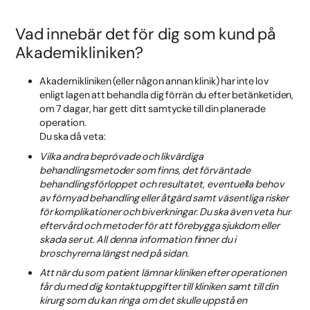
Vad innebär det för dig som kund på
Akademikliniken?
Akademikliniken (eller någon annan klinik) har inte lov
enligt lagen att behandla dig förrän du efter betänketiden,
om 7 dagar, har gett ditt samtycke till din planerade
operation.
Du ska då veta:
Vilka andra beprövade och likvärdiga
behandlingsmetoder som finns, det förväntade
behandlingsförloppet och resultatet, eventuella behov
av förnyad behandling eller åtgärd samt väsentliga risker
för komplikationer och biverkningar. Du ska även veta hur
eftervård och metoder för att förebygga sjukdom eller
skada ser ut. All denna information finner du i
broschyrerna längst ned på sidan.
Att när du som patient lämnar kliniken efter operationen
får du med dig kontaktuppgifter till kliniken samt till din
kirurg som du kan ringa om det skulle uppstå en