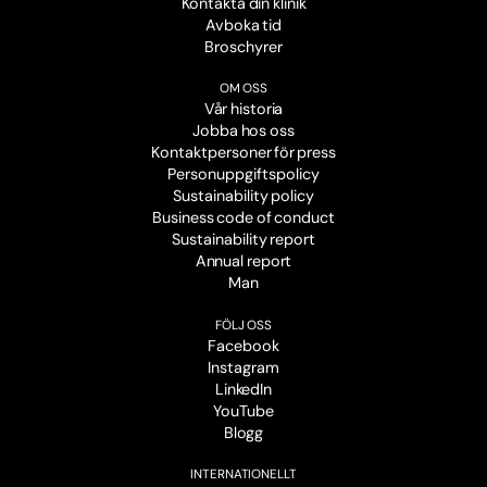
Kontakta din klinik
Avboka tid
Broschyrer
OM OSS
Vår historia
Jobba hos oss
Kontaktpersoner för press
Personuppgiftspolicy
Sustainability policy
Business code of conduct
Sustainability report
Annual report
Man
FÖLJ OSS
Facebook
Instagram
LinkedIn
YouTube
Blogg
INTERNATIONELLT