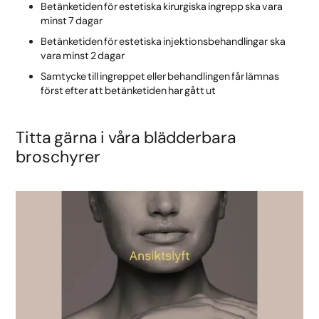
Betänketiden för estetiska kirurgiska ingrepp ska vara
minst 7 dagar
Betänketiden för estetiska injektionsbehandlingar ska
vara minst 2 dagar
Samtycke till ingreppet eller behandlingen får lämnas
först efter att betänketiden har gått ut
Titta gärna i våra blädderbara
broschyrer