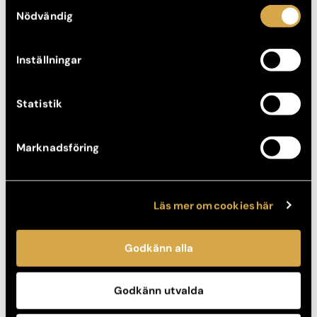
Samtyckesval
mer information om hur varje kategori används.
Nödvändig
Estetisk tandvård
Inställningar
Statistik
Marknadsföring
Läs mer om cookies här
Godkänn alla
Fettsugning
Godkänn utvalda
Hårtransplantation