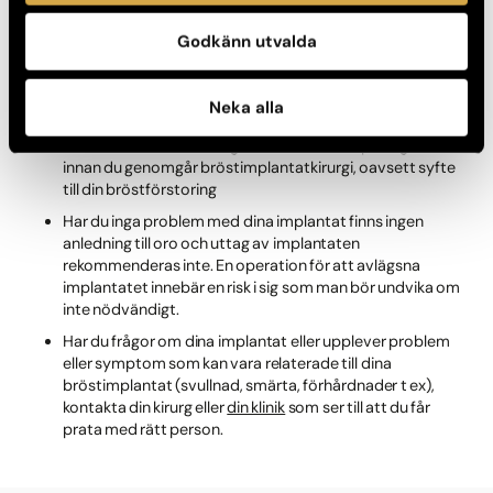
Bröstimplantat är generellt säkra, men har mycket
Godkänn utvalda
sällsynta, ibland allvarliga, biverkningar.
BIA-ALCL är mycket sällsynt och vanligtvis
Neka alla
behandlingsbart
Se till att du är fullständigt informerad från pålitliga källor
innan du genomgår bröstimplantatkirurgi, oavsett syfte
till din bröstförstoring
Har du inga problem med dina implantat finns ingen
anledning till oro och uttag av implantaten
rekommenderas inte. En operation för att avlägsna
implantatet innebär en risk i sig som man bör undvika om
inte nödvändigt.
Har du frågor om dina implantat eller upplever problem
eller symptom som kan vara relaterade till dina
bröstimplantat (svullnad, smärta, förhårdnader t ex),
kontakta din kirurg eller
din klinik
som ser till att du får
prata med rätt person.