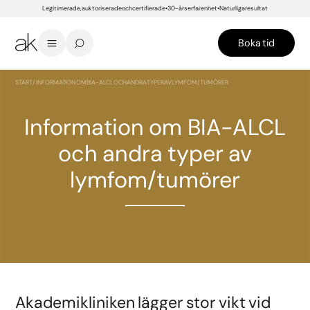
Legitimerade, auktoriserade och certifierade
30-års erfarenhet
Naturliga resultat
Boka tid
START
/
INFORMATION OM BIA-ALCL OCH ANDRA TYPER AV LYMFOM/TUMÖRER
Information om BIA-ALCL
och andra typer av
lymfom/tumörer
Akademikliniken lägger stor vikt vid